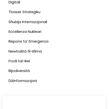
Diġitali
Tbassir Strateġiku
Sħubija Internazzjonali
Eċċellenza Nukleari
Rispons ta’ Emerġenza
Newtralità fil-Klima
Frodi tal-Ikel
Bijodiversità
Diżinformazzjoni