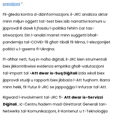
previżjoni
”.
Fil-ġlieda kontra d-diżinformazzjoni, il-JRC analizza aktar 
minn miljun oġġett tat-test biex isib narrattivi komuni u 
jipprovdi lil dawk li jfasslu l-politika fehim ċar tas-
sitwazzjoni. Din l-analiżi marret minn suġġetti bħall-
pandemija tal-COVID-19 għat-tibdil fil-klima, l-elezzjonijiet 
politiċi u l-gwerra fl-Ukrajna. 
Fl-aħħar nett, fuq in-naħa diġitali, il-JRC kien strumentali 
biex jikkontribwixxi evidenza empirika għall-valutazzjoni 
tal-impatt tal 
-Att dwar is-Suq Diġitali
 iżda wkoll biex 
jipprovdi studji u rapporti biex jibbaża l-Att fuqhom. Barra 
minn hekk, fil-futur il-JRC se jappoġġja l-infurzar tal-Att. 
Rigward l-involviment tal-JRC fl- 
Att dwar is-Servizzi 
Diġitali
 , iċ-Ċentru ħadem mad-Direttorat Ġenerali tan-
Netwerks tal-Komunikazzjoni, il-Kontenut u t-Teknoloġija 