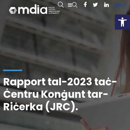
EN
MT
Open
Rapport tal-2023 taċ-
Ċentru Konġunt tar-
Riċerka (JRC).