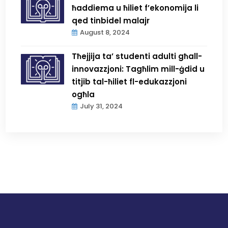
ħaddiema u ħiliet f’ekonomija li
qed tinbidel malajr
August 8, 2024
Tħejjija ta’ studenti adulti għall-
innovazzjoni: Tagħlim mill-ġdid u
titjib tal-ħiliet fl-edukazzjoni
ogħla
July 31, 2024