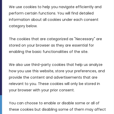
CONTACT INFO
We use cookies to help you navigate efficiently and 
perform certain functions. You will find detailed 
information about all cookies under each consent 
MDIA, Twenty20 Business Centre, Triq l-
category below.
Intornjatur, Zone 3, Central Business District,
Birkirkara, CBD 3050
The cookies that are categorized as "Necessary" are 
stored on your browser as they are essential for 
(356) 21 828 800
enabling the basic functionalities of the site.
info@mdia.gov.mt
We also use third-party cookies that help us analyze 
Office Hours: 7AM - 4PM
how you use this website, store your preferences, and 
provide the content and advertisements that are 
relevant to you. These cookies will only be stored in 
your browser with your prior consent.
You can choose to enable or disable some or all of 
Gender Equality Plan
Data Protection Policy
these cookies but disabling some of them may affect 
© 2026 Malta Digital Innovation. All Rights Reserved.