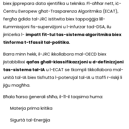
biex jipprepara data xjentifika u teknika. Fl-aħħar nett, iċ-
Ċentru Ewropew għat-Trasparenza Algoritmika (ECAT), 
fergħa ġdida tal-JRC istitwita biex tappoġġja lill-
Kummissjoni fis-superviżjoni u l-infurzar tad-DSA, ilu 
jirriċerka l- 
impatt fit-tul tas-sistema algoritmika biex 
tinforma t-tfassil tal-politika.
Barra minn hekk, il-JRC ikkollabora mal-OECD biex 
jistabbilixxi 
qafas għall-klassifikazzjoni u d-definizzjoni 
tas-sistema tal-IA
 u l-ECAT se tkompli tikkollabora mal-
unità tal-IA biex tisfrutta l-potenzjal tal-IA u ttaffi r-riskji li 
jiġu magħha.
Bħala ħarsa ġenerali sħiħa, il-11-il taqsima huma:
Materja prima kritika
Sigurtà tal-Enerġija