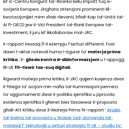
kif iċ-Ċentru Konġunt tar-Riċerka kellu impatt fuq is-
soċjetà Ewropea. Jingħata attenzjoni prominenti lill-
kwotazzjonijiet minn sħab rilevanti, bħall-Kap tal-Unità tal-
AI fl-OECD jew il-Viċi President tal-Bank Ewropew tal-
Investiment, li juru kif ikkollaboraw mal-JRC. 
Ir-rapport iressaq 11-il eżempju f’setturi differenti. Fost 
dawn l-aktar notevoli huma l-iżgurar ta’ 
materja prima 
kritika
 , il- 
ġlieda kontra d-diżinformazzjoni
 u l-appoġġ 
lill-UE 
fit-tiswir tas-suq diġitali.
Rigward materja prima kritika, il-JRC qajjem kuxjenza dwar 
il-ħtieġa ta’ azzjoni min-naħa tal-Kummissjoni permezz 
ta’ aġġornamenti dwar il-politika xjentifika u pprovda 
evidenza xjentifika li għenet biex tissawwar il-proposta 
għall-Att Kritiku dwar il-Materja Prima fir-rapport ‘
Analiżi 
tal-katina tal-provvista u tbassir tad-domanda tal-
materjal f’ teknoloġiji u setturi strateġiċi fl-UE – studju ta’ 