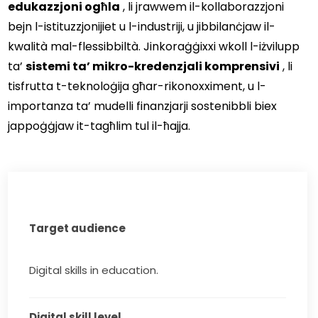
edukazzjoni ogħla
 , li jrawwem il-kollaborazzjoni 
bejn l-istituzzjonijiet u l-industriji, u jibbilanċjaw il-
kwalità mal-flessibbiltà. Jinkoraġġixxi wkoll l-iżvilupp 
ta’ 
sistemi ta’ mikro-kredenzjali komprensivi
 , li 
tisfrutta t-teknoloġija għar-rikonoxximent, u l-
importanza ta’ mudelli finanzjarji sostenibbli biex 
jappoġġjaw it-tagħlim tul il-ħajja. 
Target audience
Digital skills in education.
Digital skill level