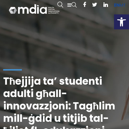
EN
MT
Open
Tħejjija ta’ studenti
adulti għall-
innovazzjoni: Tagħlim
mill-ġdid u titjib tal-