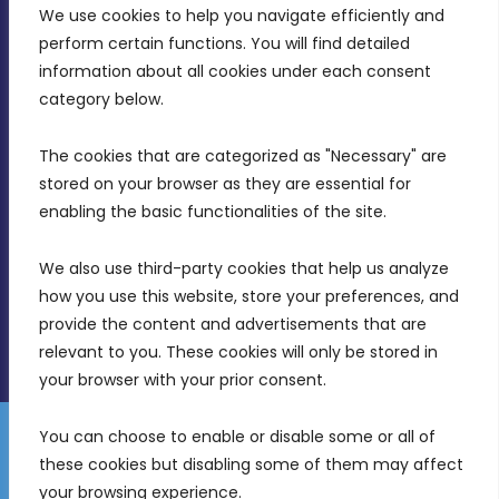
CONTACT INFO
We use cookies to help you navigate efficiently and 
perform certain functions. You will find detailed 
information about all cookies under each consent 
MDIA, Twenty20 Business Centre, Triq l-
category below.
Intornjatur, Zone 3, Central Business District,
Birkirkara, CBD 3050
The cookies that are categorized as "Necessary" are 
stored on your browser as they are essential for 
(356) 21 828 800
enabling the basic functionalities of the site.
info@mdia.gov.mt
We also use third-party cookies that help us analyze 
Office Hours: 7AM - 4PM
how you use this website, store your preferences, and 
provide the content and advertisements that are 
relevant to you. These cookies will only be stored in 
your browser with your prior consent.
You can choose to enable or disable some or all of 
Gender Equality Plan
Data Protection Policy
these cookies but disabling some of them may affect 
© 2026 Malta Digital Innovation. All Rights Reserved.
your browsing experience.