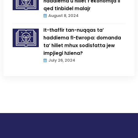
ħaddiema u ħiliet f’ekonomija li
qed tinbidel malajr
August 8, 2024
It-tħaffir tan-nuqqas ta’
ħaddiema fl-Ewropa: domanda
ta’ ħiliet mhux sodisfatta jew
impjiegi ħżiena?
July 26, 2024