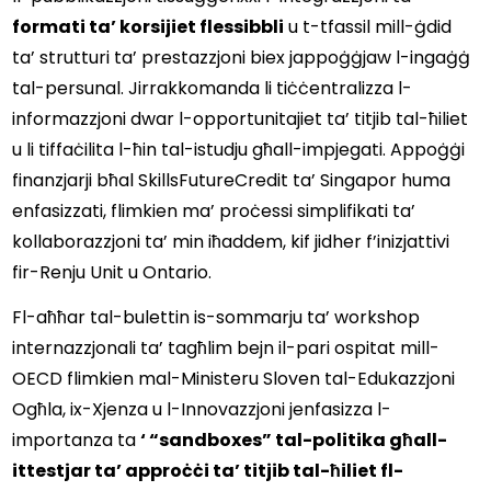
formati ta’ korsijiet flessibbli
 u t-tfassil mill-ġdid 
ta’ strutturi ta’ prestazzjoni biex jappoġġjaw l-ingaġġ 
tal-persunal. Jirrakkomanda li tiċċentralizza l-
informazzjoni dwar l-opportunitajiet ta’ titjib tal-ħiliet 
u li tiffaċilita l-ħin tal-istudju għall-impjegati. Appoġġi 
finanzjarji bħal SkillsFutureCredit ta’ Singapor huma 
enfasizzati, flimkien ma’ proċessi simplifikati ta’ 
kollaborazzjoni ta’ min iħaddem, kif jidher f’inizjattivi 
fir-Renju Unit u Ontario.  
Fl-aħħar tal-bulettin is-sommarju ta’ workshop 
internazzjonali ta’ tagħlim bejn il-pari ospitat mill-
OECD flimkien mal-Ministeru Sloven tal-Edukazzjoni 
Ogħla, ix-Xjenza u l-Innovazzjoni jenfasizza l-
importanza ta 
‘ “sandboxes” tal-politika għall-
ittestjar ta’ approċċi ta’ titjib tal-ħiliet fl-