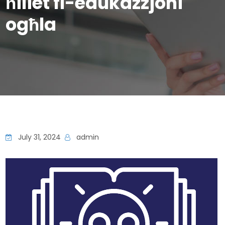
ħiliet fl-edukazzjoni
ogħla
July 31, 2024
admin