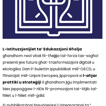
L-Istituzzjonijiet ta’ Edukazzjoni Għolja
għandhom rwol vitali fit-tħejjija tal-forza tax-xogħol 
preżenti jew futura għat-trasformazzjoni diġitali u 
ekoloġika. Dan il-bulettin ippubblikat mill-OECD, u 
ffinanzjat mill-Unjoni Ewropea, jipproponi xi 
l-aħjar 
prattiki u strateġiji
 li għandhom jiġu implimentati 
biex jappoġġaw l-HEIs fil-promozzjoni tat-titjib tal-
ħiliet u l-ħiliet mill-ġdid. 
Il-pubblikazzjoni tissuġġerixxi l-integrazzjoni ta 
’ 