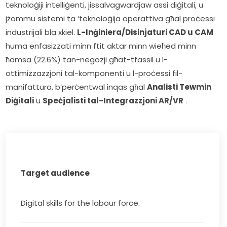
teknoloġiji intelliġenti, jissalvagwardjaw assi diġitali, u 
jżommu sistemi ta ‘teknoloġija operattiva għal proċessi 
industrijali bla xkiel. 
L-Inġiniera/Disinjaturi CAD u CAM
huma enfasizzati minn ftit aktar minn wieħed minn 
ħamsa (22.6%) tan-negozji għat-tfassil u l-
ottimizzazzjoni tal-komponenti u l-proċessi fil-
manifattura, b’perċentwal inqas għal 
Analisti Tewmin 
Diġitali
 u 
Speċjalisti tal-Integrazzjoni AR/VR
 .        
Target audience
Digital skills for the labour force.