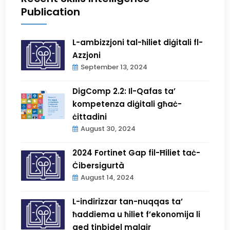
Publication
L-ambizzjoni tal-ħiliet diġitali fl-
Azzjoni
September 13, 2024
DigComp 2.2: Il-Qafas ta’
kompetenza diġitali għaċ-
ċittadini
August 30, 2024
2024 Fortinet Gap fil-Ħiliet taċ-
Ċibersigurtà
August 14, 2024
L-indirizzar tan-nuqqas ta’
ħaddiema u ħiliet f’ekonomija li
qed tinbidel malajr