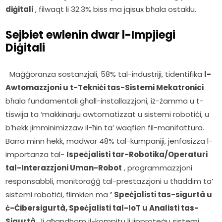
diġitali
 , filwaqt li 32.3% biss ma jqisux bħala ostaklu.         
Sejbiet ewlenin dwar l-Impjiegi
Diġitali
  Maġġoranza sostanzjali, 58% tal-industriji, tidentifika 
l-
Awtomazzjoni u t-Tekniċi tas-Sistemi Mekatronici
bħala fundamentali għall-installazzjoni, iż-żamma u t-
tiswija ta ‘makkinarju awtomatizzat u sistemi robotiċi, u 
b’hekk jimminimizzaw il-ħin ta’ waqfien fil-manifattura. 
Barra minn hekk, madwar 48% tal-kumpaniji, jenfasizza l-
importanza tal- 
Ispeċjalisti tar-Robotika/Operaturi 
tal-Interazzjoni Uman-Robot
 , programmazzjoni 
responsabbli, monitoraġġ tal-prestazzjoni u tħaddim ta’ 
sistemi robotiċi, flimkien ma 
’ Speċjalisti tas-sigurtà u 
ċ-Ċibersigurtà, Speċjalisti tal-IoT u Analisti tas-
Sigurtà
 , li għandhom il-kompitu li jipproteġu sistemi 