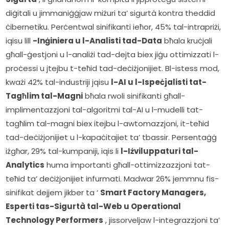
diġitali u jimmaniġġjaw miżuri ta’ sigurtà kontra theddid 
ċibernetiku. Perċentwal sinifikanti ieħor, 45% tal-intrapriżi, 
iqisu lill 
-Inġiniera u l-Analisti tad-Data
 bħala kruċjali 
għall-ġestjoni u l-analiżi tad-dejta biex jiġu ottimizzati l-
proċessi u jtejbu t-teħid tad-deċiżjonijiet. Bl-istess mod, 
kważi 42% tal-industriji jqisu 
l-AI u l-Ispeċjalisti tat-
Tagħlim tal-Magni
 bħala rwoli sinifikanti għall-
implimentazzjoni tal-algoritmi tal-AI u l-mudelli tat-
tagħlim tal-magni biex itejbu l-awtomazzjoni, it-teħid 
tad-deċiżjonijiet u l-kapaċitajiet ta’ tbassir. Persentaġġ 
iżgħar, 29% tal-kumpaniji, iqis li 
l-Iżviluppaturi tal-
Analytics
 huma importanti għall-ottimizzazzjoni tat-
teħid ta’ deċiżjonijiet infurmati. Madwar 26% jemmnu fis-
sinifikat dejjem jikber ta ‘ 
Smart Factory Managers, 
Esperti tas-Sigurtà tal-Web u Operational 
Technology Performers
 , jissorveljaw l-integrazzjoni ta’ 