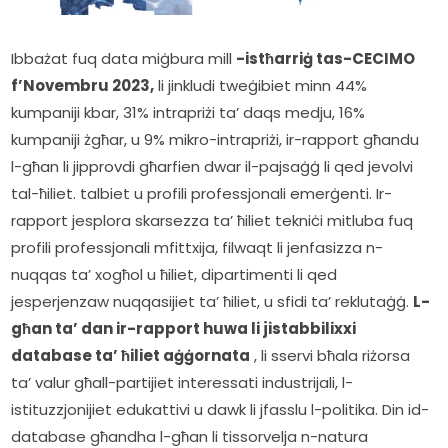
Ibbażat fuq data miġbura mill 
-istħarriġ tas-CECIMO 
f’Novembru 2023,
 li jinkludi tweġibiet minn 44% 
kumpaniji kbar, 31% intrapriżi ta’ daqs medju, 16% 
kumpaniji żgħar, u 9% mikro-intrapriżi, ir-rapport għandu 
l-għan li jipprovdi għarfien dwar il-pajsaġġ li qed jevolvi 
tal-ħiliet. talbiet u profili professjonali emerġenti. Ir-
rapport jesplora skarsezza ta’ ħiliet tekniċi mitluba fuq 
profili professjonali mfittxija, filwaqt li jenfasizza n-
nuqqas ta’ xogħol u ħiliet, dipartimenti li qed 
jesperjenzaw nuqqasijiet ta’ ħiliet, u sfidi ta’ reklutaġġ. 
L-
għan ta’ dan ir-rapport huwa li jistabbilixxi 
database ta’ ħiliet aġġornata
 , li sservi bħala riżorsa 
ta’ valur għall-partijiet interessati industrijali, l-
istituzzjonijiet edukattivi u dawk li jfasslu l-politika. Din id-
database għandha l-għan li tissorvelja n-natura 