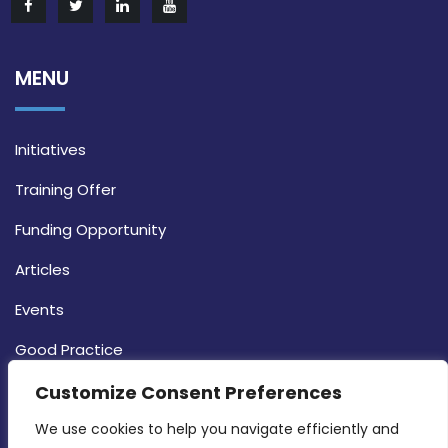
MENU
Initiatives
Training Offer
Funding Opportunity
Articles
Events
Good Practice
Strategy
Customize Consent Preferences
CONTACT INFO
We use cookies to help you navigate efficiently and 