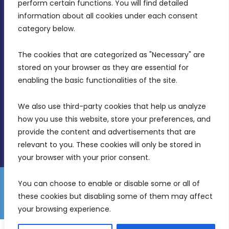
perform certain functions. You will find detailed 
information about all cookies under each consent 
MDIA, Twenty20 Business Centre, Triq l-
category below.
Intornjatur, Zone 3, Central Business District,
Birkirkara, CBD 3050
The cookies that are categorized as "Necessary" are 
stored on your browser as they are essential for 
(356) 21 828 800
enabling the basic functionalities of the site.
info@mdia.gov.mt
We also use third-party cookies that help us analyze 
Office Hours: 7AM - 4PM
how you use this website, store your preferences, and 
provide the content and advertisements that are 
relevant to you. These cookies will only be stored in 
your browser with your prior consent.
You can choose to enable or disable some or all of 
Gender Equality Plan
Data Protection Policy
these cookies but disabling some of them may affect 
© 2026 Malta Digital Innovation. All Rights Reserved.
your browsing experience.