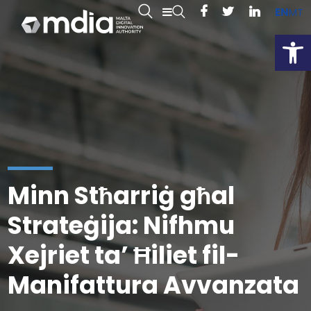
EN
MT
Open
Minn Stħarriġ għal
Strateġija: Nifhmu
Xejriet ta’ Ħiliet fil-
Manifattura Avvanzata