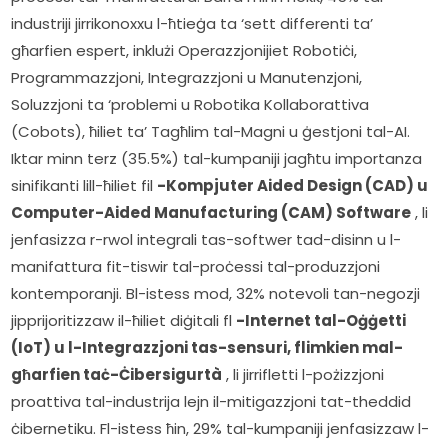
industriji jirrikonoxxu l-ħtieġa ta ‘sett differenti ta’ 
għarfien espert, inklużi Operazzjonijiet Robotiċi, 
Programmazzjoni, Integrazzjoni u Manutenzjoni, 
Soluzzjoni ta ‘problemi u Robotika Kollaborattiva 
(Cobots), ħiliet ta’ Tagħlim tal-Magni u ġestjoni tal-AI. 
Iktar minn terz (35.5%) tal-kumpaniji jagħtu importanza 
sinifikanti lill-ħiliet fil 
-Kompjuter Aided Design (CAD) u 
Computer-Aided Manufacturing (CAM) Software
 , li 
jenfasizza r-rwol integrali tas-softwer tad-disinn u l-
manifattura fit-tiswir tal-proċessi tal-produzzjoni 
kontemporanji. Bl-istess mod, 32% notevoli tan-negozji 
jipprijoritizzaw il-ħiliet diġitali fl 
-Internet tal-Oġġetti 
(IoT) u l-Integrazzjoni tas-sensuri, flimkien mal-
għarfien taċ-Ċibersigurtà
 , li jirrifletti l-pożizzjoni 
proattiva tal-industrija lejn il-mitigazzjoni tat-theddid 
ċibernetiku. Fl-istess ħin, 29% tal-kumpaniji jenfasizzaw l-