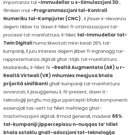
importanza tal 
-Immudellar u s-Simulazzjoni 3D
 , 
flimkien mal 
-Programmazzjoni tal-Kontroll 
Numeriku tal-Kompjuter (CNC)
 , li jfisser ir-rilevanza 
dejjem tikber ta ‘dawn il-ħiliet fl-ottimizzazzjoni tal-
proċessi tal-manifattura. Il-ħiliet 
tal-Immudellar tat-
Twin Diġitali
 huma kkwotati minn kważi 26% tal-
kumpaniji, li juru interess dejjem jikber fl-ingranaġġ tar-
rappreżentanza diġitali għat-titjib tal-manifattura. 
Madankollu, il-ħiliet fir 
-Realtà Augmentata (AR) u r-
Realtà Virtwali (VR) mhumiex meqjusa bħala 
prijorità sinifikanti
 għall-kumpaniji tal-manifattura 
avvanzati, li jissuġġerixxu li, fil-preżent, dawn it-
teknoloġiji jistgħu ma jiġux pperċepiti bħala komponenti 
essenzjali tas-sett ta ‘ħiliet meħtieġa għat-
trasformazzjoni diġitali. B’mod ġenerali, madwar 
65% 
tal-kumpaniji jipperċepixxu n-nuqqas ta’ ħiliet 
bħala ostaklu għall-adozzjoni tat-teknoloġija 