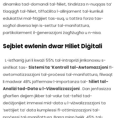
dinamika tad-domandi tal-ħiliet, tindirizza n-nuqqas ta’ 
tlaqqigħ tal-ħiliet, tiffaċilita l-allinjament tal-kurrikuli 
edukattivi mal-ħtiġijiet tas-suq, u tattira forza tax-
xogħol diversa lejn is-settur tal-manifattura, 
partikolarment il-ġenerazzjoni żagħżugħa u n-nisa.    
Sejbiet ewlenin dwar Ħiliet Diġitali
  L-istħarriġ juri li kważi 55% tal-intrapriżi jirrikonoxxu s-
sinifikat tas- 
Sistemi ta ‘Kontroll tal-Awtomazzjoni
 fl-
awtomatizzazzjoni tal-proċessi tal-manifattura, filwaqt 
li madwar 48% jaffermaw l-importanza tal- 
ħiliet tal-
Analiżi tad-Data u l-Viżwalizzazzjoni
 . Dan jenfasizza 
għarfien dejjem jikber tal-valur tat-teħid tad-
deċiżjonijiet immexxi mid-data u l-viżwalizzazzjoni ta 
‘settijiet ta’ data kumplessi fl-ottimizzazzjoni tal-
proċessi tal-manifattura. Barra minn hekk, 45% tal-