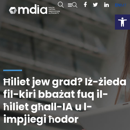
EN
MT
Open
Ħiliet jew grad? Iż-żieda
fil-kiri bbażat fuq il-
ħiliet għall-IA u l-
impjiegi ħodor