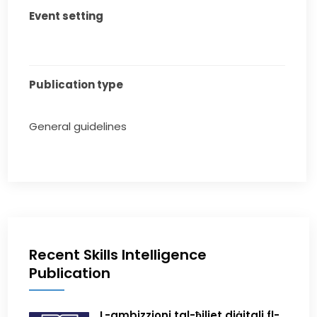
Event setting
Publication type
General guidelines
Recent Skills Intelligence
Publication
L-ambizzjoni tal-ħiliet diġitali fl-