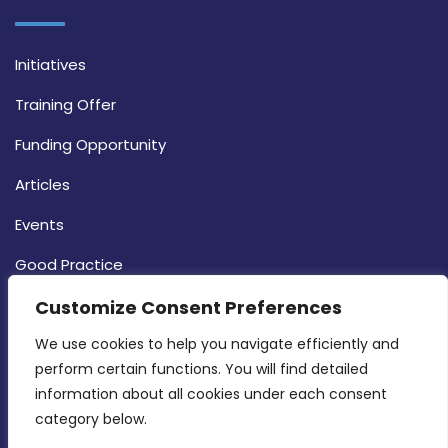
Initiatives
Training Offer
Funding Opportunity
Articles
Events
Good Practice
Strategy
Customize Consent Preferences
CONTACT INFO
We use cookies to help you navigate efficiently and 
perform certain functions. You will find detailed 
information about all cookies under each consent 
MDIA, Twenty20 Business Centre, Triq l-
category below.
Intornjatur, Zone 3, Central Business District,