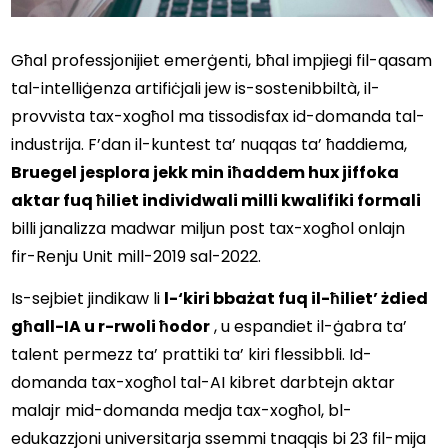
Għal professjonijiet emerġenti, bħal impjiegi fil-qasam 
tal-intelliġenza artifiċjali jew is-sostenibbiltà, il-
provvista tax-xogħol ma tissodisfax id-domanda tal-
industrija. F’dan il-kuntest ta’ nuqqas ta’ ħaddiema, 
Bruegel jesplora jekk min iħaddem hux jiffoka 
aktar fuq ħiliet individwali milli kwalifiki formali
billi janalizza madwar miljun post tax-xogħol onlajn 
fir-Renju Unit mill-2019 sal-2022. 
Is-sejbiet jindikaw li 
l-‘kiri bbażat fuq il-ħiliet’ żdied 
għall-IA u r-rwoli ħodor
 , u espandiet il-ġabra ta’ 
talent permezz ta’ prattiki ta’ kiri flessibbli. Id-
domanda tax-xogħol tal-AI kibret darbtejn aktar 
malajr mid-domanda medja tax-xogħol, bl-
edukazzjoni universitarja ssemmi tnaqqis bi 23 fil-mija 