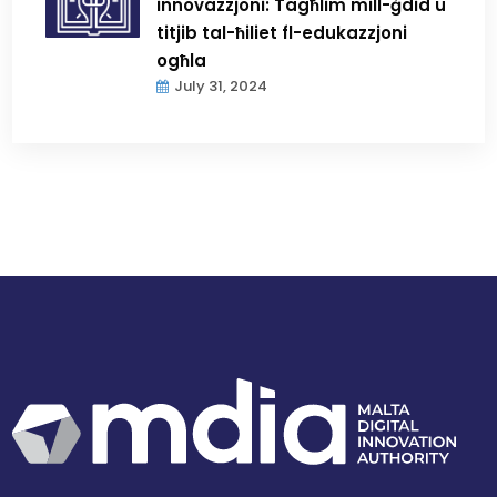
innovazzjoni: Tagħlim mill-ġdid u
titjib tal-ħiliet fl-edukazzjoni
ogħla
July 31, 2024