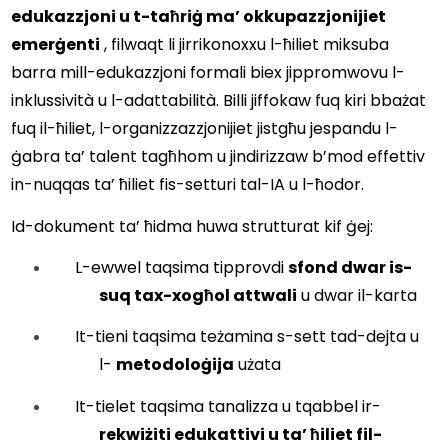
edukazzjoni u t-taħriġ ma’ okkupazzjonijiet 
emerġenti
 , filwaqt li jirrikonoxxu l-ħiliet miksuba 
barra mill-edukazzjoni formali biex jippromwovu l-
inklussività u l-adattabilità. Billi jiffokaw fuq kiri bbażat 
fuq il-ħiliet, l-organizzazzjonijiet jistgħu jespandu l-
ġabra ta’ talent tagħhom u jindirizzaw b’mod effettiv 
in-nuqqas ta’ ħiliet fis-setturi tal-IA u l-ħodor. 
Id-dokument ta’ ħidma huwa strutturat kif ġej:
L-ewwel taqsima tipprovdi 
sfond dwar is-
suq tax-xogħol attwali
 u dwar il-karta
It-tieni taqsima teżamina s-sett tad-dejta u 
l- 
metodoloġija
 użata
It-tielet taqsima tanalizza u tqabbel ir- 
rekwiżiti edukattivi u ta’ ħiliet fil-