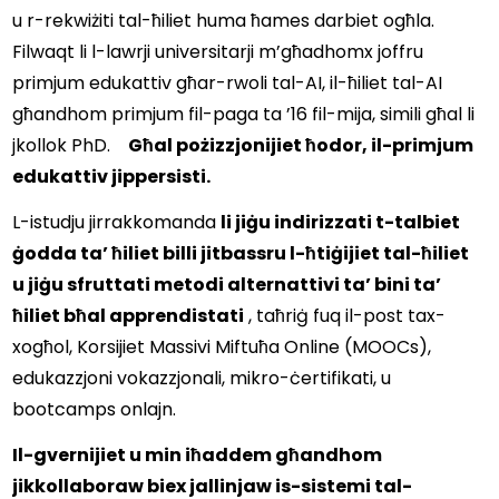
u r-rekwiżiti tal-ħiliet huma ħames darbiet ogħla. 
Filwaqt li l-lawrji universitarji m’għadhomx joffru 
primjum edukattiv għar-rwoli tal-AI, il-ħiliet tal-AI 
għandhom primjum fil-paga ta ’16 fil-mija, simili għal li 
jkollok PhD.    
Għal pożizzjonijiet ħodor, il-primjum 
edukattiv jippersisti.
L-istudju jirrakkomanda 
li jiġu indirizzati t-talbiet 
ġodda ta’ ħiliet billi jitbassru l-ħtiġijiet tal-ħiliet 
u jiġu sfruttati metodi alternattivi ta’ bini ta’ 
ħiliet bħal apprendistati
 , taħriġ fuq il-post tax-
xogħol, Korsijiet Massivi Miftuħa Online (MOOCs), 
edukazzjoni vokazzjonali, mikro-ċertifikati, u 
bootcamps onlajn.
Il-gvernijiet u min iħaddem għandhom 
jikkollaboraw biex jallinjaw is-sistemi tal-