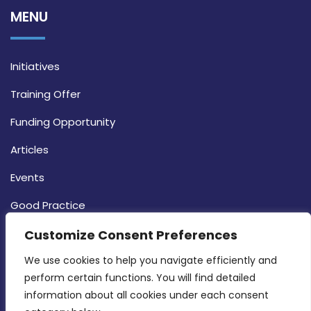
MENU
Initiatives
Training Offer
Funding Opportunity
Articles
Events
Good Practice
Strategy
Customize Consent Preferences
CONTACT INFO
We use cookies to help you navigate efficiently and 
perform certain functions. You will find detailed 
information about all cookies under each consent 
MDIA, Twenty20 Business Centre, Triq l-