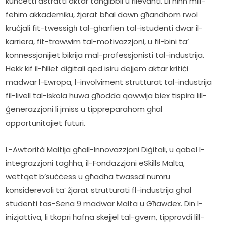
kunċetti astratti aktar tanġibbli u rilevanti. Lil hinn mill-
fehim akkademiku, żjarat bħal dawn għandhom rwol 
kruċjali fit-twessigħ tal-għarfien tal-istudenti dwar il-
karriera, fit-trawwim tal-motivazzjoni, u fil-bini ta’ 
konnessjonijiet bikrija mal-professjonisti tal-industrija. 
Hekk kif il-ħiliet diġitali qed isiru dejjem aktar kritiċi 
madwar l-Ewropa, l-involviment strutturat tal-industrija 
fil-livell tal-iskola huwa għodda qawwija biex tispira lill-
ġenerazzjoni li jmiss u tippreparahom għal 
opportunitajiet futuri.   
L-Awtorità Maltija għall-Innovazzjoni Diġitali, u qabel l-
integrazzjoni tagħha, il-Fondazzjoni eSkills Malta, 
wettqet b’suċċess u għadha twassal numru 
konsiderevoli ta’ żjarat strutturati fl-industrija għal 
studenti tas-Sena 9 madwar Malta u Għawdex. Din l-
inizjattiva, li tkopri ħafna skejjel tal-gvern, tipprovdi lill-