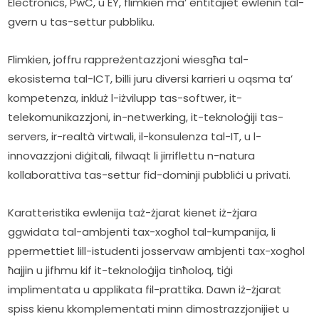
Electronics, PwC, u EY, flimkien ma’ entitajiet ewlenin tal-
gvern u tas-settur pubbliku. 
Flimkien, joffru rappreżentazzjoni wiesgħa tal-
ekosistema tal-ICT, billi juru diversi karrieri u oqsma ta’ 
kompetenza, inkluż l-iżvilupp tas-softwer, it-
telekomunikazzjoni, in-netwerking, it-teknoloġiji tas-
servers, ir-realtà virtwali, il-konsulenza tal-IT, u l-
innovazzjoni diġitali, filwaqt li jirriflettu n-natura 
kollaborattiva tas-settur fid-dominji pubbliċi u privati.
Karatteristika ewlenija taż-żjarat kienet iż-żjara 
ggwidata tal-ambjenti tax-xogħol tal-kumpanija, li 
ppermettiet lill-istudenti josservaw ambjenti tax-xogħol 
ħajjin u jifhmu kif it-teknoloġija tinħoloq, tiġi 
implimentata u applikata fil-prattika. Dawn iż-żjarat 
spiss kienu kkomplementati minn dimostrazzjonijiet u 