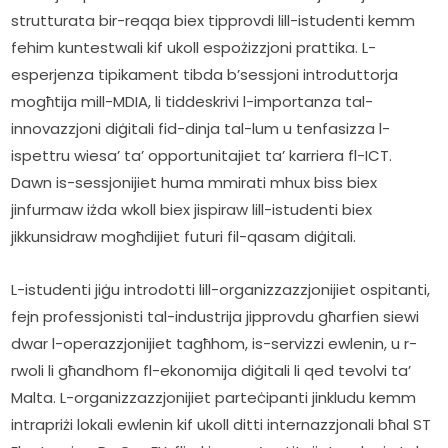
strutturata bir-reqqa biex tipprovdi lill-istudenti kemm 
fehim kuntestwali kif ukoll espożizzjoni prattika. L-
esperjenza tipikament tibda b’sessjoni introduttorja 
mogħtija mill-MDIA, li tiddeskrivi l-importanza tal-
innovazzjoni diġitali fid-dinja tal-lum u tenfasizza l-
ispettru wiesa’ ta’ opportunitajiet ta’ karriera fl-ICT. 
Dawn is-sessjonijiet huma mmirati mhux biss biex 
jinfurmaw iżda wkoll biex jispiraw lill-istudenti biex 
jikkunsidraw mogħdijiet futuri fil-qasam diġitali.   
L-istudenti jiġu introdotti lill-organizzazzjonijiet ospitanti, 
fejn professjonisti tal-industrija jipprovdu għarfien siewi 
dwar l-operazzjonijiet tagħhom, is-servizzi ewlenin, u r-
rwoli li għandhom fl-ekonomija diġitali li qed tevolvi ta’ 
Malta. L-organizzazzjonijiet parteċipanti jinkludu kemm 
intrapriżi lokali ewlenin kif ukoll ditti internazzjonali bħal ST 