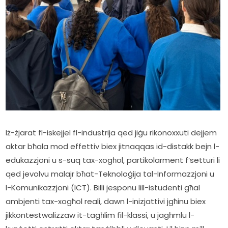
Iż-żjarat fl-iskejjel fl-industrija qed jiġu rikonoxxuti dejjem 
aktar bħala mod effettiv biex jitnaqqas id-distakk bejn l-
edukazzjoni u s-suq tax-xogħol, partikolarment f’setturi li 
qed jevolvu malajr bħat-Teknoloġija tal-Informazzjoni u 
l-Komunikazzjoni (ICT). Billi jesponu lill-istudenti għal 
ambjenti tax-xogħol reali, dawn l-inizjattivi jgħinu biex 
jikkontestwalizzaw it-tagħlim fil-klassi, u jagħmlu l-