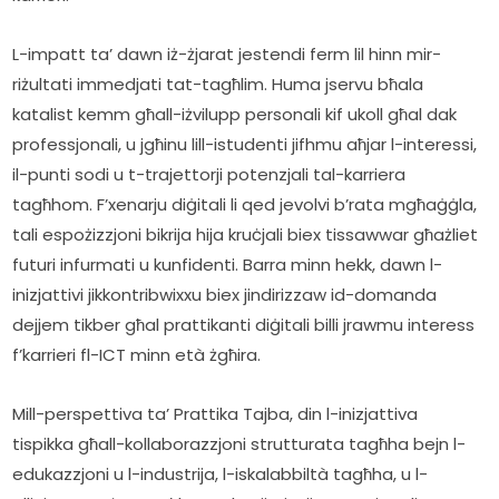
L-impatt ta’ dawn iż-żjarat jestendi ferm lil hinn mir-
riżultati immedjati tat-tagħlim. Huma jservu bħala 
katalist kemm għall-iżvilupp personali kif ukoll għal dak 
professjonali, u jgħinu lill-istudenti jifhmu aħjar l-interessi, 
il-punti sodi u t-trajettorji potenzjali tal-karriera 
tagħhom. F’xenarju diġitali li qed jevolvi b’rata mgħaġġla, 
tali espożizzjoni bikrija hija kruċjali biex tissawwar għażliet 
futuri infurmati u kunfidenti. Barra minn hekk, dawn l-
inizjattivi jikkontribwixxu biex jindirizzaw id-domanda 
dejjem tikber għal prattikanti diġitali billi jrawmu interess 
f’karrieri fl-ICT minn età żgħira.   
Mill-perspettiva ta’ Prattika Tajba, din l-inizjattiva 
tispikka għall-kollaborazzjoni strutturata tagħha bejn l-
edukazzjoni u l-industrija, l-iskalabbiltà tagħha, u l-