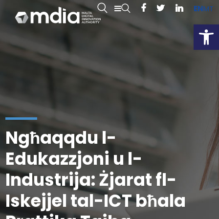
EN
MT
Open
Ngħaqqdu l-
Edukazzjoni u l-
Industrija: Żjarat fl-
Iskejjel tal-ICT bħala