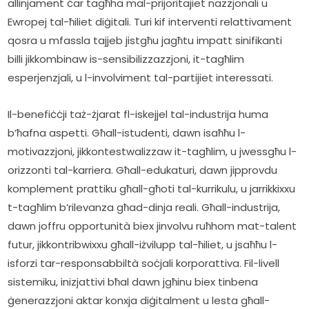
allinjament ċar tagħha mal-prijoritajiet nazzjonali u 
Ewropej tal-ħiliet diġitali. Turi kif interventi relattivament 
qosra u mfassla tajjeb jistgħu jagħtu impatt sinifikanti 
billi jikkombinaw is-sensibilizzazzjoni, it-tagħlim 
esperjenzjali, u l-involviment tal-partijiet interessati. 
Il-benefiċċji taż-żjarat fl-iskejjel tal-industrija huma 
b’ħafna aspetti. Għall-istudenti, dawn isaħħu l-
motivazzjoni, jikkontestwalizzaw it-tagħlim, u jwessgħu l-
orizzonti tal-karriera. Għall-edukaturi, dawn jipprovdu 
komplement prattiku għall-għoti tal-kurrikulu, u jarrikkixxu 
t-tagħlim b’rilevanza għad-dinja reali. Għall-industrija, 
dawn joffru opportunità biex jinvolvu ruħhom mat-talent 
futur, jikkontribwixxu għall-iżvilupp tal-ħiliet, u jsaħħu l-
isforzi tar-responsabbiltà soċjali korporattiva. Fil-livell 
sistemiku, inizjattivi bħal dawn jgħinu biex tinbena 
ġenerazzjoni aktar konxja diġitalment u lesta għall-