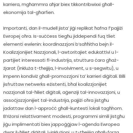
karriera, mgħammra aħjar biex tikkontribwixxi għall-
ekonomija tal-għarfien.    
Importanti, dan il-mudell jista’ jiġi replikat ħafna f’pajjiżi 
Ewropej oħra. Is-suċċess tiegħu jiddependi fuq tliet 
elementi ewlenin: koordinazzjoni b’saħħitha bejn il-
Koalizzjonijiet Nazzjonali, l-awtoritajiet edukattivi u l-
partijiet interessati fl-industrija, struttura ċara għaż-
żjarat (inkluża t-tħejjija, l-involviment, u s-segwitu), u 
impenn kondiviż għall-promozzjoni ta’ karrieri diġitali. Billi 
jisfruttaw netwerks eżistenti, bħal koalizzjonijiet 
nazzjonali tal-ħiliet diġitali, aġenziji tal-innovazzjoni, u 
assoċjazzjonijiet tal-industrija, pajjiżi oħra jistgħu 
jadattaw dan l-approċċ għall-kuntesti lokali tagħhom. 
B’riżorsi relattivament modesti, programmi simili jistgħu 
jiġu implimentati biex jappoġġjaw l-aġenda Ewropea 
dwar il-ħiliet diġitali, l-inklużjoni, u t-tħejjija għall-forza 