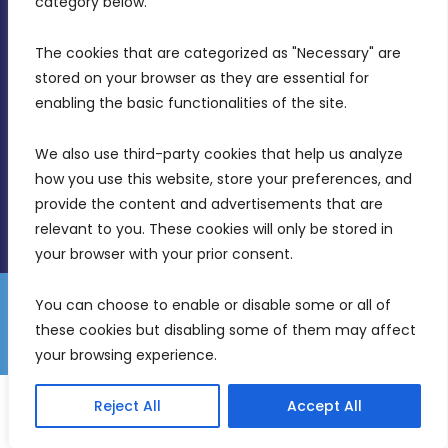
category below.
Intornjatur, Zone 3, Central Business District,
Birkirkara, CBD 3050
The cookies that are categorized as "Necessary" are 
stored on your browser as they are essential for 
(356) 21 828 800
enabling the basic functionalities of the site.
info@mdia.gov.mt
We also use third-party cookies that help us analyze 
Office Hours: 7AM - 4PM
how you use this website, store your preferences, and 
provide the content and advertisements that are 
relevant to you. These cookies will only be stored in 
your browser with your prior consent.
You can choose to enable or disable some or all of 
Gender Equality Plan
Data Protection Policy
these cookies but disabling some of them may affect 
© 2026 Malta Digital Innovation. All Rights Reserved.
your browsing experience.
English
Malti
Reject All
Accept All