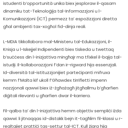
istudenti b’opportunità unika biex jesploraw il-qasam 
dinamiku tat-Teknoloġija tal-Informazzjoni u l-
Komunikazzjoni (ICT) permezz ta’ espożizzjoni diretta 
għal ambjenti tax-xogħol fid-dinja reali. 
L-MDIA tikkollabora mal-Ministeru tal-Edukazzjoni, il-
Knisja u l-Iskejjel Indipendenti biex tiskeda u twettaq 
b’suċċess din l-inizjattiva mingħajr ma tfixkel il-bqija tal-
istudji. Il-kollaborazzjoni f’dan ir-rigward hija essenzjali. 
Id-diversità tal-istituzzjonijiet parteċipanti mifruxa 
kemm f’Malta kif ukoll f’Għawdex tirrifletti impenn 
nazzjonali qawwi biex iż-żgħażagħ jitgħallmu b’għarfien 
diġitali rilevanti u għarfien dwar il-karriera.  
Fil-qalba ta’ din l-inizjattiva hemm objettiv sempliċi iżda 
qawwi: li jitnaqqas id-distakk bejn it-tagħlim fil-klassi u r-
realtajiet prattiċi tas-settur tal-ICT. Kull żjara hija 