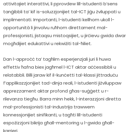
attivitajiet interattivi, li pprovdew lill-istudenti b’sens 
tanġibbli ta’ kif is-soluzzjonijiet tal-ICT jiġu żviluppati u 
implimentati. Importanti, l-istudenti kellhom ukoll l-
opportunità li jinvolvu ruħhom direttament mal-
professjonisti, jistaqsu mistoqsijiet, u jirċievu gwida dwar 
mogħdijiet edukattivi u rekwiżiti tal-ħiliet.  
Dan l-approċċ ta’ tagħlim esperjenzjali juri li huwa 
effettiv ħafna biex jagħmel l-ICT aktar aċċessibbli u 
relatabbli. Billi jaraw kif il-kunċetti tal-klassi jittraduċu 
f’applikazzjonijiet tad-dinja reali, l-istudenti jiżviluppaw 
apprezzament aktar profond għas-suġġett u r-
rilevanza tiegħu. Barra minn hekk, l-interazzjoni diretta 
mal-professjonisti tal-industrija trawwem 
konnessjonijiet sinifikanti, u tagħti lill-istudenti 
espożizzjoni bikrija għall-mentoring u l-gwida għall-
karrieri.  