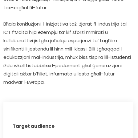
tax-xogħol fil-futur.   
Bħala konklużjoni, l-inizjattiva taż-żjarat fl-industrija tal-
ICT f’Malta hija eżempju ta’ kif sforzi mmirati u 
kollaborattivi jistgħu joħolqu esperjenzi ta’ tagħlim 
sinifikanti li jestendu lil hinn mill-klassi. Billi tgħaqqad l-
edukazzjoni mal-industrija, mhux biss tispira lill-istudenti 
iżda wkoll tistabbilixxi l-pedament għal ġenerazzjoni 
diġitali aktar b’ħiliet, infurmata u lesta għall-futur 
madwar l-Ewropa. 
Target audience