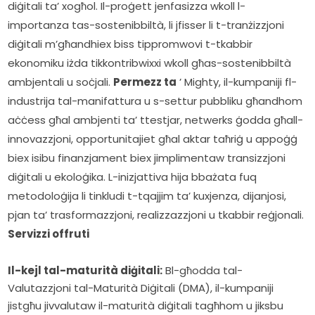
diġitali ta’ xogħol. Il-proġett jenfasizza wkoll l-
importanza tas-sostenibbiltà, li jfisser li t-tranżizzjoni 
diġitali m’għandhiex biss tippromwovi t-tkabbir 
ekonomiku iżda tikkontribwixxi wkoll għas-sostenibbiltà 
ambjentali u soċjali. 
Permezz ta
 ’ Mighty, il-kumpaniji fl-
industrija tal-manifattura u s-settur pubbliku għandhom 
aċċess għal ambjenti ta’ ttestjar, netwerks ġodda għall-
innovazzjoni, opportunitajiet għal aktar taħriġ u appoġġ 
biex isibu finanzjament biex jimplimentaw transizzjoni 
diġitali u ekoloġika. L-inizjattiva hija bbażata fuq 
metodoloġija li tinkludi t-tqajjim ta’ kuxjenza, dijanjosi, 
pjan ta’ trasformazzjoni, r
Servizzi offruti
Il-kejl tal-maturità diġitali:
Bl-għodda tal-
Valutazzjoni tal-Maturità Diġitali (DMA), il-kumpaniji
jistgħu jivvalutaw il-maturità diġitali tagħhom u jiksbu