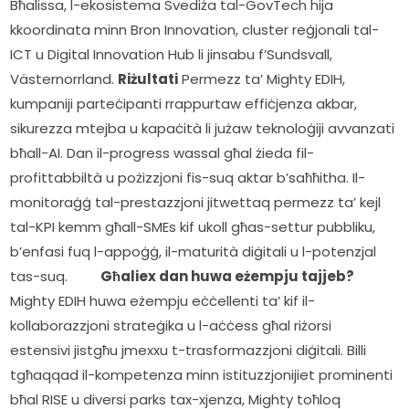
Bħalissa, l-ekosistema Svediża tal-GovTech hija 
kkoordinata minn Bron Innovation, cluster reġjonali tal-
ICT u Digital Innovation Hub li jinsabu f’Sundsvall, 
Västernorrland. 
Riżultati
 Permezz ta’ Mighty EDIH, 
kumpaniji parteċipanti rrappurtaw effiċjenza akbar, 
sikurezza mtejba u kapaċità li jużaw teknoloġiji avvanzati 
bħall-AI. Dan il-progress wassal għal żieda fil-
profittabbiltà u pożizzjoni fis-suq aktar b’saħħitha. Il-
monitoraġġ tal-prestazzjoni jitwettaq permezz ta’ kejl 
tal-KPI kemm għall-SMEs kif ukoll għas-settur pubbliku, 
b’enfasi fuq l-appoġġ, il-maturità diġitali u l-potenzjal 
tas-suq.         
Għaliex dan huwa eżempju tajjeb?
Mighty EDIH huwa eżempju eċċellenti ta’ kif il-
kollaborazzjoni strateġika u l-aċċess għal riżorsi 
estensivi jistgħu jmexxu t-trasformazzjoni diġitali. Billi 
tgħaqqad il-kompetenza minn istituzzjonijiet prominenti 
bħal RISE u diversi parks tax-xjenza, Mighty toħloq 