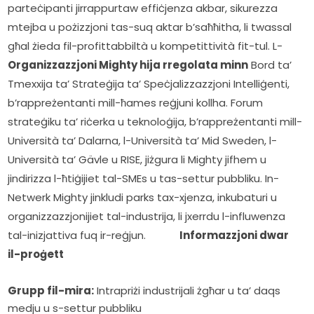
parteċipanti jirrappurtaw effiċjenza akbar, sikurezza 
mtejba u pożizzjoni tas-suq aktar b’saħħitha, li twassal 
għal żieda fil-profittabbiltà u kompetittività fit-tul. L- 
Organizzazzjoni Mighty hija rregolata minn
 Bord ta’ 
Tmexxija ta’ Strateġija ta’ Speċjalizzazzjoni Intelliġenti, 
b’rappreżentanti mill-ħames reġjuni kollha. Forum 
strateġiku ta’ riċerka u teknoloġija, b’rappreżentanti mill-
Università ta’ Dalarna, l-Università ta’ Mid Sweden, l-
Università ta’ Gävle u RISE, jiżgura li Mighty jifhem u 
jindirizza l-ħtiġijiet tal-SMEs u tas-settur pubbliku. In-
Netwerk Mighty jinkludi parks tax-xjenza, inkubaturi u 
organizzazzjonijiet tal-industrija, li jxerrdu l-influwenza 
tal-inizjattiva fuq ir-reġjun.            
Informazzjoni dwar 
il-proġett
Grupp fil-mira:
Intrapriżi industrijali żgħar u ta’ daqs
medju u s-settur pubbliku