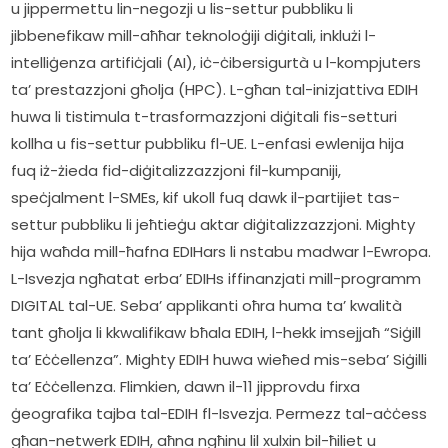
u jippermettu lin-negozji u lis-settur pubbliku li 
jibbenefikaw mill-aħħar teknoloġiji diġitali, inklużi l-
intelliġenza artifiċjali (AI), iċ-ċibersigurtà u l-kompjuters 
ta’ prestazzjoni għolja (HPC). L-għan tal-inizjattiva EDIH 
huwa li tistimula t-trasformazzjoni diġitali fis-setturi 
kollha u fis-settur pubbliku fl-UE. L-enfasi ewlenija hija 
fuq iż-żieda fid-diġitalizzazzjoni fil-kumpaniji, 
speċjalment l-SMEs, kif ukoll fuq dawk il-partijiet tas-
settur pubbliku li jeħtieġu aktar diġitalizzazzjoni. Mighty 
hija waħda mill-ħafna EDIHars li nstabu madwar l-Ewropa. 
L-Isvezja ngħatat erba’ EDIHs iffinanzjati mill-programm 
DIGITAL tal-UE. Seba’ applikanti oħra huma ta’ kwalità 
tant għolja li kkwalifikaw bħala EDIH, l-hekk imsejjaħ “Siġill 
ta’ Eċċellenza”. Mighty EDIH huwa wieħed mis-seba’ Siġilli 
ta’ Eċċellenza. Flimkien, dawn il-11 jipprovdu firxa 
ġeografika tajba tal-EDIH fl-Isvezja. Permezz tal-aċċess 
għan-netwerk EDIH, aħna ngħinu lil xulxin bil-ħiliet u 