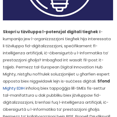
Skopri u tiżviluppa l-potenzjal diġitali tiegħek
 Il-
kumpanija jew l-organizzazzjoni tiegħek hija interessata 
li tiżviluppa fid-diġitalizzazzjoni, speċifikament fl-
intelliġenza artifiċjali, iċ-ċibersigurtà u l-informatika ta’ 
prestazzjoni għolja? Imbagħad int wasalt fil-post it-
tajjeb. Permezz tal-European Digital Innovation Hub 
Mighty, nistgħu noffrulek soluzzjonijiet u għarfien espert 
apposta biex niggwidawk lejn is-suċċess diġitali. 
Sfond
Mighty EDIH
 inħoloq biex tappoġġja lill-SMEs fis-settur 
tal-manifattura u dak pubbliku biex jiżviluppaw fid-
diġitalizzazzjoni, b’enfasi fuq l-intelliġenza artifiċjali, iċ-
ċibersigurtà u l-informatika ta’ prestazzjoni għolja. 
Permezz ta’ kollaborazzjoni bejn RISE, Propell f’Hudiksvall, 