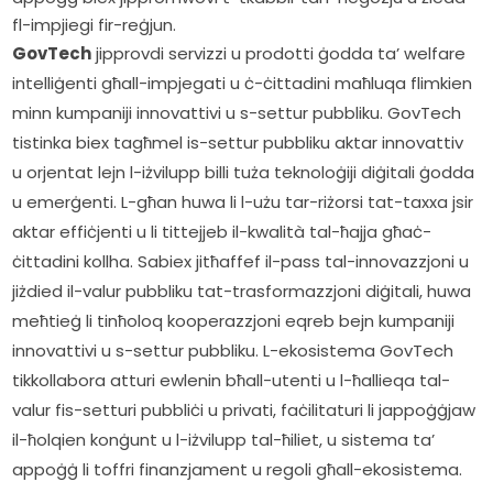
fl-impjiegi fir-reġjun.
GovTech
 jipprovdi servizzi u prodotti ġodda ta’ welfare 
intelliġenti għall-impjegati u ċ-ċittadini maħluqa flimkien 
minn kumpaniji innovattivi u s-settur pubbliku. GovTech 
tistinka biex tagħmel is-settur pubbliku aktar innovattiv 
u orjentat lejn l-iżvilupp billi tuża teknoloġiji diġitali ġodda 
u emerġenti. L-għan huwa li l-użu tar-riżorsi tat-taxxa jsir 
aktar effiċjenti u li tittejjeb il-kwalità tal-ħajja għaċ-
ċittadini kollha. Sabiex jitħaffef il-pass tal-innovazzjoni u 
jiżdied il-valur pubbliku tat-trasformazzjoni diġitali, huwa 
meħtieġ li tinħoloq kooperazzjoni eqreb bejn kumpaniji 
innovattivi u s-settur pubbliku. L-ekosistema GovTech 
tikkollabora atturi ewlenin bħall-utenti u l-ħallieqa tal-
valur fis-setturi pubbliċi u privati, faċilitaturi li jappoġġjaw 
il-ħolqien konġunt u l-iżvilupp tal-ħiliet, u sistema ta’ 
appoġġ li toffri finanzjament u regoli għall-ekosistema. 