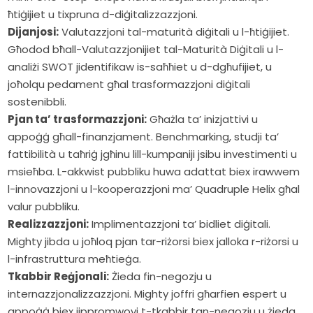
ħtiġijiet u tixpruna d-diġitalizzazzjoni.
Dijanjosi:
Valutazzjoni tal-maturità diġitali u l-ħtiġijiet.
Għodod bħall-Valutazzjonijiet tal-Maturità Diġitali u l-
analiżi SWOT jidentifikaw is-saħħiet u d-dgħufijiet, u
joħolqu pedament għal trasformazzjoni diġitali
sostenibbli.
Pjan ta’ trasformazzjoni:
Għażla ta’ inizjattivi u
appoġġ għall-finanzjament. Benchmarking, studji ta’
fattibilità u taħriġ jgħinu lill-kumpaniji jsibu investimenti u
msieħba. L-akkwist pubbliku huwa adattat biex irawwem
l-innovazzjoni u l-kooperazzjoni ma’ Quadruple Helix għal
valur pubbliku.
Realizzazzjoni:
Implimentazzjoni ta’ bidliet diġitali.
Mighty jibda u joħloq pjan tar-riżorsi biex jalloka r-riżorsi u
l-infrastruttura meħtieġa.
Tkabbir Reġjonali:
Żieda fin-negozju u
internazzjonalizzazzjoni. Mighty joffri għarfien espert u
appoġġ biex jippromwovi t-tkabbir tan-negozju u żieda