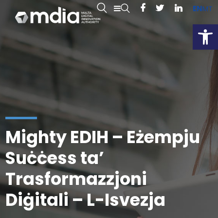
EN
MT
Open
Mighty EDIH – Eżempju
Suċċess ta’
Trasformazzjoni
Diġitali – L-Isvezja