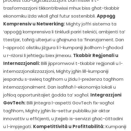
proċess tad-diġitalizzazzjoni. Dan ifisser li t-
trasformazzjoni tikkontribwixxi mhux biss għat-tkabbir 
ekonomiku iżda wkoll għal futur sostenibbli. 
Appoġġ 
Komprensiv u Netwerking:
 Mighty joffri sistema ta 
‘appoġġ komprensiva li tinkludi pariri tekniċi, ambjenti ta’ 
ttestjar, taħriġ ulterjuri u għajnuna ta ‘finanzjament. Dan 
l-approċċ olistiku jiżgura li l-kumpaniji jkollhom l-għodod 
u r-riżorsi li jeħtieġu biex jirnexxu. 
Tkabbir Reġjonali u 
Internazzjonali:
 Billi jippromwovi t-tkabbir reġjonali u l-
internazzjonalizzazzjoni, Mighty jgħin lill-kumpaniji 
jespandu s-swieq tagħhom u jżidu l-preżenza tagħhom 
internazzjonalment. Dan isaħħaħ l-ekonomija lokali u 
joħloq opportunitajiet ġodda ta’ xogħol. 
Integrazzjoni 
GovTech:
 Billi jintegra l-aspetti GovTech fix-xogħol 
tagħhom, Mighty jgħin lis-settur pubbliku jsir aktar 
innovattiv u effiċjenti, u jtejjeb is-servizzi għaċ-ċittadini 
u l-impjegati. 
Kompetittività u Profittabilità:
 Kumpaniji 