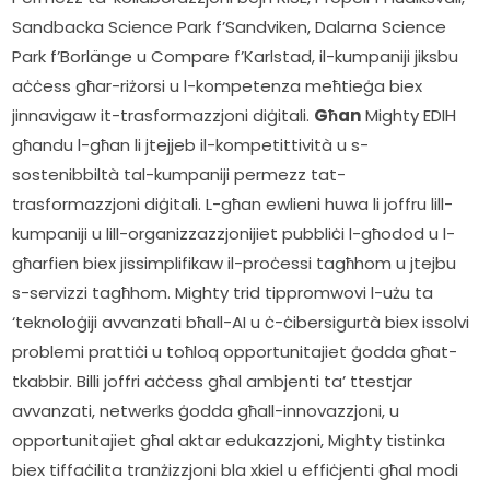
Sandbacka Science Park f’Sandviken, Dalarna Science 
Park f’Borlänge u Compare f’Karlstad, il-kumpaniji jiksbu 
aċċess għar-riżorsi u l-kompetenza meħtieġa biex 
jinnavigaw it-trasformazzjoni diġitali. 
Għan
 Mighty EDIH 
għandu l-għan li jtejjeb il-kompetittività u s-
sostenibbiltà tal-kumpaniji permezz tat-
trasformazzjoni diġitali. L-għan ewlieni huwa li joffru lill-
kumpaniji u lill-organizzazzjonijiet pubbliċi l-għodod u l-
għarfien biex jissimplifikaw il-proċessi tagħhom u jtejbu 
s-servizzi tagħhom. Mighty trid tippromwovi l-użu ta 
‘teknoloġiji avvanzati bħall-AI u ċ-ċibersigurtà biex issolvi 
problemi prattiċi u toħloq opportunitajiet ġodda għat-
tkabbir. Billi joffri aċċess għal ambjenti ta’ ttestjar 
avvanzati, netwerks ġodda għall-innovazzjoni, u 
opportunitajiet għal aktar edukazzjoni, Mighty tistinka 
biex tiffaċilita tranżizzjoni bla xkiel u effiċjenti għal modi 