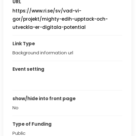
URL
https://www.ri.se/sv/vad-vi-
gor/projekt/mighty-edih-upptack-och-
utveckla-er-digitala-potential
Link Type
Background information url
Event setting
show/hide into front page
No
Type of Funding
Public