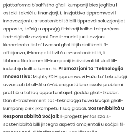
pjattaforma b’saħħitha għall-kumpaniji biex jegħlbu l-
ostakli tekniċi u finanzjarji. L-inizjattiva tippromwovi l-
innovazzjoni u s-sostenibbiltà billi tipprovdi soluzzjonijiet 
apposta, taħriġ u appoġġ fl-istadji kollha tal-proċess 
tad-diġitalizzazzjoni. Dan il-mudell juri li azzjoni 
kkoordinata tista’ twassal għal titjib sinifikanti fl-
effiċjenza, il-kompetittività u s-sostenibbiltà, li 
tibbenefika kemm lill-kumpaniji individwali kif ukoll lill-
industrija kollha kemm hi. 
Promozzjoni ta ‘Teknoloġija 
Innovattiva:
 Mighty EDIH jippromwovi l-użu ta’ teknoloġiji 
avvanzati bħall-AI u ċ-ċibersigurtà biex issolvi problemi 
prattiċi u toħloq opportunitajiet ġodda għat-tkabbir. 
Dan it-trasferiment tat-teknoloġija huwa kruċjali għall-
kumpaniji biex jikkompetu f’suq globali. 
Sostenibbiltà u 
Responsabbiltà Soċjali:
 Il-proġett jenfasizza s-
sostenibbiltà billi jintegra aspetti ambjentali u soċjali fil-