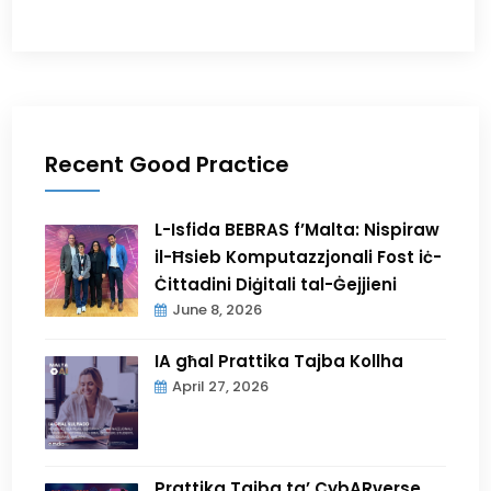
Recent Good Practice
L-Isfida BEBRAS f’Malta: Nispiraw
il-Ħsieb Komputazzjonali Fost iċ-
Ċittadini Diġitali tal-Ġejjieni
June 8, 2026
IA għal Prattika Tajba Kollha
April 27, 2026
Prattika Tajba ta’ CybARverse