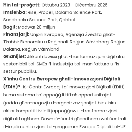
Ħin tal-proġett:
Ottubru 2023 – Diċembru 2026
Imsieħba:
Rise, Propell, Dalarna Science Park,
Sandbacka Science Park, Qabbel
Baġit:
Madwar 20 miljun
Finanzjarji:
Unjoni Ewropea, Aġenzija Żvediża għat-
Tkabbir Ekonomiku u Reġjonali, Reġjun Gävleborg, Reġjun
Dalarna, Reġjun Värmland
Għanijiet:
Jikkontribwixxi għat-trasformazzjoni diġitali u
sostenibbli tal-SMEs fl-industrija tal-manifattura u fis-
settur pubbliku.
X’inhu Ċentru Ewropew għall-Innovazzjoni Diġitali 
(EDIH)?
  Iċ-Ċentri Ewropej ta’ Innovazzjoni Diġitali (EDIH) 
huma sistema ta’ appoġġ li tiftaħ opportunitajiet 
ġodda għan-negozji u l-organizzazzjonijiet biex isiru 
aktar kompetittivi billi jappoġġaw it-trasformazzjoni 
diġitali tagħhom. Dawn iċ-ċentri għandhom rwol ċentrali 
fl-implimentazzjoni tal-programm Ewropa Diġitali tal-UE 