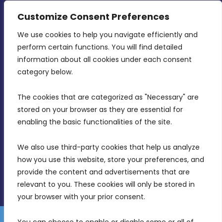
Strategy
Customize Consent Preferences
CONTACT INFO
We use cookies to help you navigate efficiently and 
perform certain functions. You will find detailed 
information about all cookies under each consent 
MDIA, Twenty20 Business Centre, Triq l-
category below.
Intornjatur, Zone 3, Central Business District,
Birkirkara, CBD 3050
The cookies that are categorized as "Necessary" are 
stored on your browser as they are essential for 
(356) 21 828 800
enabling the basic functionalities of the site.
info@mdia.gov.mt
We also use third-party cookies that help us analyze 
Office Hours: 7AM - 4PM
how you use this website, store your preferences, and 
provide the content and advertisements that are 
relevant to you. These cookies will only be stored in 
your browser with your prior consent.