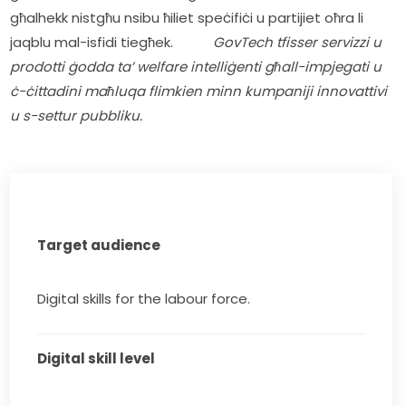
għalhekk nistgħu nsibu ħiliet speċifiċi u partijiet oħra li 
jaqblu mal-isfidi tiegħek.           
GovTech tfisser servizzi u 
prodotti ġodda ta’ welfare intelliġenti għall-impjegati u 
ċ-ċittadini maħluqa flimkien minn kumpaniji innovattivi 
u s-settur pubbliku.
Target audience
Digital skills for the labour force.
Digital skill level