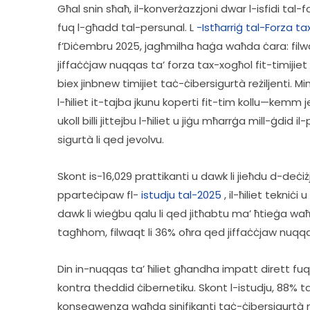
Għal snin sħaħ, il-konverżazzjoni dwar l-isfidi tal
fuq l-għadd tal-persunal. L 
-Istħarriġ tal-Forza t
f’Diċembru 2025, jagħmilha ħaġa waħda ċara: filwaq
jiffaċċjaw nuqqas ta’ forza tax-xogħol fit-timijiet 
biex jinbnew timijiet taċ-ċibersigurtà reżiljenti. Minfl
l-ħiliet it-tajba jkunu koperti fit-tim kollu—kemm jek
ukoll billi jittejbu l-ħiliet u jiġu mħarrġa mill-ġdi
sigurtà li qed jevolvu.  
Skont is-16,029 prattikanti u dawk li jieħdu d-deċiż
pparteċipaw fl- 
istudju tal-2025
 , il-ħiliet tekniċ
dawk li wieġbu qalu li qed jitħabtu ma’ ħtieġa waħda
tagħhom, filwaqt li 36% oħra qed jiffaċċjaw nuqqasiji
Din in-nuqqas ta’ ħiliet għandha impatt dirett fuq il
kontra theddid ċibernetiku. Skont l-istudju, 88% t
konsegwenza waħda sinifikanti taċ-ċibersigurtà mi