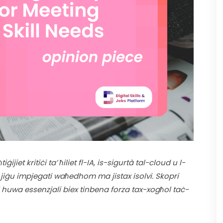
ijiet kritiċi ta’ ħiliet fl-IA, is-sigurtà tal-cloud u l-
li jiġu impjegati waħedhom ma jistax isolvi. Skopri 
iri huwa essenzjali biex tinbena forza tax-xogħol taċ-