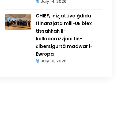
July 14, 2026
CHIEF, inizjattiva ġdida
ffinanzjata mill-UE biex
tissaħħaħ il-
kollaborazzjoni fiċ-
ċibersigurtà madwar l-
Ewropa
July 10, 2026