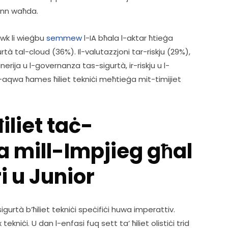
inn waħda. 
awk li wieġbu 
semmew
 l-IA bħala l-aktar ħtieġa 
tà tal-cloud (36%). Il-valutazzjoni tar-riskju (29%), 
ġinerija u l-governanza tas-sigurtà, ir-riskju u l-
aqwa ħames ħiliet tekniċi meħtieġa mit-timijiet 
iliet taċ-
a mill-Impjieg għal
ri u Junior
gurtà b’ħiliet tekniċi speċifiċi huwa imperattiv. 
kniċi. U dan l-enfasi fuq sett ta’ ħiliet olistiċi trid 