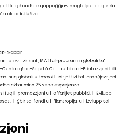
u l-politika għandhom jappoġġjaw mogħdijiet li jagħmlu 
 u aktar inklużiva.
at-tkabbir  
tal-programm globali ta’ 
ċ-Ċentru għas-Sigurtà Ċibernetika u l-Edukazzjoni billi 
s-suq globali, u tmexxi l-inizjattivi tal-assoċjazzjoni 
Għandha aktar minn 25 sena esperjenza 
 fuq il-promozzjoni u l-affarijiet pubbliċi, l-iżvilupp 
ti, il-ġbir ta’ fondi u l-filantropija, u l-iżvilupp tal-
zjoni