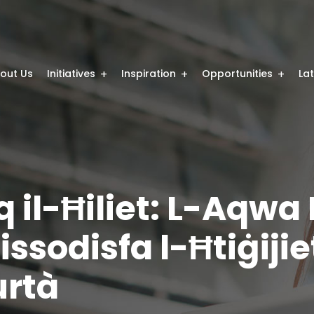
out Us
Initiatives
Inspiration
Opportunities
La
q il-Ħiliet: L-Aqwa 
ssodisfa l-Ħtiġijiet
urtà