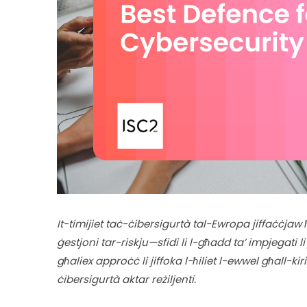
It-timijiet taċ-ċibersigurtà tal-Ewropa jiffaċċjaw ħtiġ
ġestjoni tar-riskju—sfidi li l-għadd ta’ impjegati 
għaliex approċċ li jiffoka l-ħiliet l-ewwel għall-k
ċibersigurtà aktar reżiljenti. 