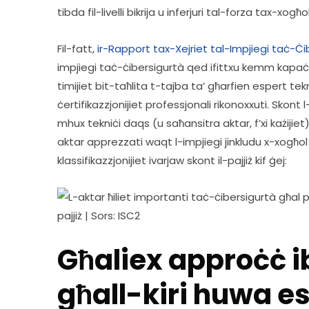
tibda fil-livelli bikrija u inferjuri tal-forza tax-xogħ
Fil-fatt, 
ir-Rapport tax-Xejriet tal-Impjiegi taċ-Ċ
impjiegi taċ-ċibersigurtà qed ifittxu kemm kapaċitaji
timijiet bit-taħlita t-tajba ta’ għarfien espert te
ċertifikazzjonijiet professjonali rikonoxxuti. Skont l
mhux tekniċi daqs (u saħansitra aktar, f’xi każijiet) 
aktar apprezzati waqt l-impjiegi jinkludu x-xogħol f’
klassifikazzjonijiet ivarjaw skont il-pajjiż kif ġej:   
Għaliex approċċ ib
għall-kiri huwa es