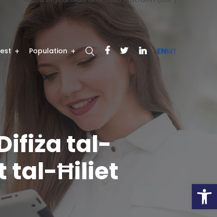
test
Population
EN
MT
Difiża tal-
 tal-Ħiliet
Open