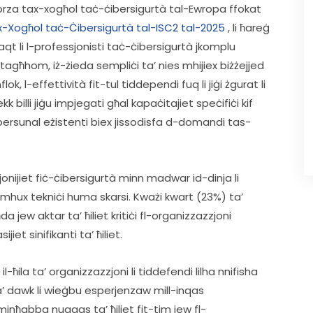
-forza tax-xogħol taċ-ċibersigurtà tal-Ewropa ffokat 
ax-Xogħol taċ-Ċibersigurtà tal-ISC2 tal-2025
 , li ħareġ 
t li l-professjonisti taċ-ċibersigurtà jkomplu 
tagħhom, iż-żieda sempliċi ta’ nies mhijiex biżżejjed 
ok, l-effettività fit-tul tiddependi fuq li jiġi żgurat li 
k billi jiġu impjegati għal kapaċitajiet speċifiċi kif 
d il-persunal eżistenti biex jissodisfa d-domandi tas-
jonijiet fiċ-ċibersigurtà minn madwar id-dinja li 
i u mhux tekniċi huma skarsi. Kważi kwart (23%) ta’ 
 jew aktar ta’ ħiliet kritiċi fl-organizzazzjoni 
et sinifikanti ta’ ħiliet. 
-ħila ta’ organizzazzjoni li tiddefendi lilha nnifisha 
a’ dawk li wieġbu esperjenzaw mill-inqas 
nħabba nuqqas ta’ ħiliet fit-tim jew fl-