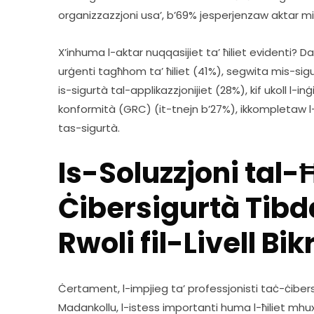
organizzazzjoni usa’, b’69% jesperjenzaw aktar m
X’inhuma l-aktar nuqqasijiet ta’ ħiliet evidenti? D
urġenti tagħhom ta’ ħiliet (41%), segwita mis-sigur
is-sigurtà tal-applikazzjonijiet (28%), kif ukoll l-in
konformità (GRC) (it-tnejn b’27%), ikkompletaw l-
tas-sigurtà.  
Is-Soluzzjoni tal-Ħ
Ċibersigurtà Tibd
Rwoli fil-Livell Bik
Ċertament, l-impjieg ta’ professjonisti taċ-ċibersi
Madankollu, l-istess importanti huma l-ħiliet mhux te