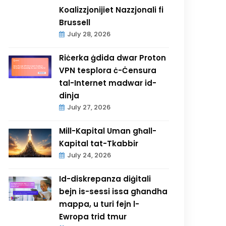
Koalizzjonijiet Nazzjonali fi
Brussell
July 28, 2026
Riċerka ġdida dwar Proton
VPN tesplora ċ-Ċensura
tal-Internet madwar id-
dinja
July 27, 2026
Mill-Kapital Uman għall-
Kapital tat-Tkabbir
July 24, 2026
Id-diskrepanza diġitali
bejn is-sessi issa għandha
mappa, u turi fejn l-
Ewropa trid tmur