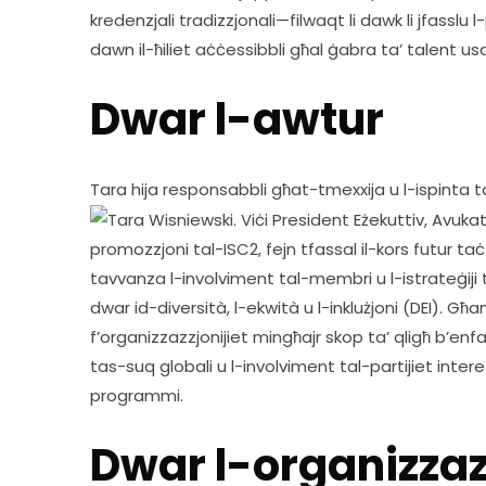
kredenzjali tradizzjonali—filwaqt li dawk li jfassl
dawn il-ħiliet aċċessibbli għal ġabra ta’ talent usa’
Dwar l-awtur
Tara hija responsabbli għat-tmexxija u l-ispinta t
promozzjoni tal-ISC2, fejn tfassal il-kors futur ta
tavvanza l-involviment tal-membri u l-istrateġiji ta
dwar id-diversità, l-ekwità u l-inklużjoni (DEI). 
f’organizzazzjonijiet mingħajr skop ta’ qligħ b’enfasi
tas-suq globali u l-involviment tal-partijiet interessa
programmi. 
Dwar l-organizzaz