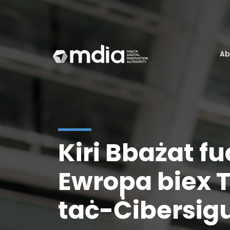
Ab
Kiri Bbażat fu
Ewropa biex Ti
taċ-Ċibersig