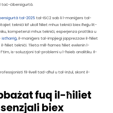
ol taċ-ċibersigurtà.  
ibersigurtà tal-2025
 tal-ISC2 sab li l-maniġers tal-
et tekniċi kif ukoll ħiliet mhux tekniċi biex iħejju lit-
kniku, kompetenzi mhux tekniċi, esperjenza prattika u 
- 
istħarriġ,
 il-maniġers tal-impjiegi japprezzaw il-ħiliet 
il-ħiliet tekniċi. Tlieta mill-ħames ħiliet ewlenin l-
tim, is-soluzzjoni tal-problemi u l-ħsieb analitiku. Il-
bażat fuq il-ħiliet
senzjali biex