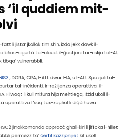
s ‘il quddiem mit-
lvi
l-fatt li jista’ jkollok tim sħiħ, iżda jekk dawk il-
s-sigurtà tal-cloud, il-ġestjoni tar-riskju tal-AI, 
 tibqa’ vulnerabbli.
NIS2
 , DORA, CRA, l-Att dwar l-IA, u l-Att Spazjali tal-
rtar tal-inċidenti, ir-reżiljenza operattiva, il-
. Filwaqt li kull miżura hija meħtieġa, iżżid ukoll il-
à operattiva f’suq tax-xogħol li diġà huwa 
C2 jirrakkomanda approċċ għall-kiri li jiffoka l-ħiliet 
abbli permezz ta’ 
ċertifikazzjonijiet
 kif ukoll 