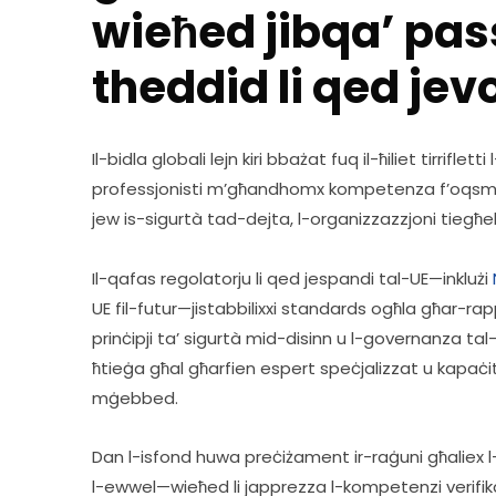
wieħed jibqa’ pas
theddid li qed jevo
Il-bidla globali lejn kiri bbażat fuq il-ħiliet tirrifletti 
professjonisti m’għandhomx kompetenza f’oqsma bħa
jew is-sigurtà tad-dejta, l-organizzazzjoni tiegħek
Il-qafas regolatorju li qed jespandi tal-UE—inklużi 
UE fil-futur—jistabbilixxi standards ogħla għar-rappu
prinċipji ta’ sigurtà mid-disinn u l-governanza tal-IA
ħtieġa għal għarfien espert speċjalizzat u kapaċit
mġebbed. 
Dan l-isfond huwa preċiżament ir-raġuni għaliex l-IS
l-ewwel—wieħed li japprezza l-kompetenzi verifik