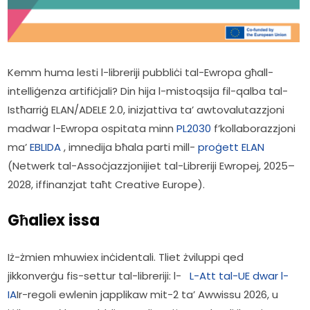
Kemm huma lesti l-libreriji pubbliċi tal-Ewropa għall-
intelliġenza artifiċjali? Din hija l-mistoqsija fil-qalba tal-
Istħarriġ ELAN/ADELE 2.0, inizjattiva ta’ awtovalutazzjoni 
madwar l-Ewropa ospitata minn 
PL2030
 f’kollaborazzjoni 
ma’ 
EBLIDA
 , imnedija bħala parti mill- 
proġett ELAN
(Netwerk tal-Assoċjazzjonijiet tal-Libreriji Ewropej, 2025–
2028, iffinanzjat taħt Creative Europe). 
Għaliex issa
Iż-żmien mhuwiex inċidentali. Tliet żviluppi qed 
jikkonverġu fis-settur tal-libreriji: l-   
L-Att tal-UE dwar l-
IA
Ir-regoli ewlenin japplikaw mit-2 ta’ Awwissu 2026, u 