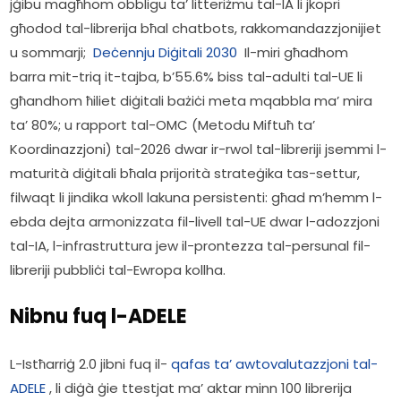
jġibu magħhom obbligu ta’ litteriżmu tal-IA li jkopri 
għodod tal-librerija bħal chatbots, rakkomandazzjonijiet 
u sommarji;  
Deċennju Diġitali 2030
  Il-miri għadhom 
barra mit-triq it-tajba, b’55.6% biss tal-adulti tal-UE li 
għandhom ħiliet diġitali bażiċi meta mqabbla ma’ mira 
ta’ 80%; u rapport tal-OMC (Metodu Miftuħ ta’ 
Koordinazzjoni) tal-2026 dwar ir-rwol tal-libreriji jsemmi l-
maturità diġitali bħala prijorità strateġika tas-settur, 
filwaqt li jindika wkoll lakuna persistenti: għad m’hemm l-
ebda dejta armonizzata fil-livell tal-UE dwar l-adozzjoni 
tal-IA, l-infrastruttura jew il-prontezza tal-persunal fil-
libreriji pubbliċi tal-Ewropa kollha.
Nibnu fuq l-ADELE
L-Istħarriġ 2.0 jibni fuq il- 
qafas ta’ awtovalutazzjoni tal-
ADELE
 , li diġà ġie ttestjat ma’ aktar minn 100 librerija 