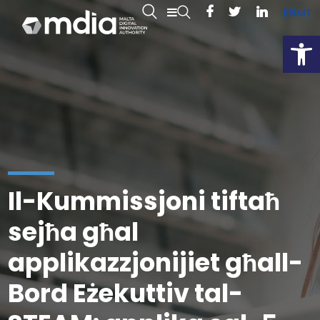
EN
MT
Open
Il-Kummissjoni tiftaħ
sejħa għal
applikazzjonijiet għall-
Bord Eżekuttiv tal-