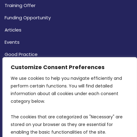
Training Offer
Funding Opportunity
Articles
Events
Good Practice
Customize Consent Preferences
Strategy
CONTACT INFO
We use cookies to help you navigate efficiently and 
perform certain functions. You will find detailed 
information about all cookies under each consent 
MDIA, Twenty20 Business Centre, Triq l-
category below.
Intornjatur, Zone 3, Central Business District,
Birkirkara, CBD 3050
The cookies that are categorized as "Necessary" are 
stored on your browser as they are essential for 
(356) 21 828 800
enabling the basic functionalities of the site.