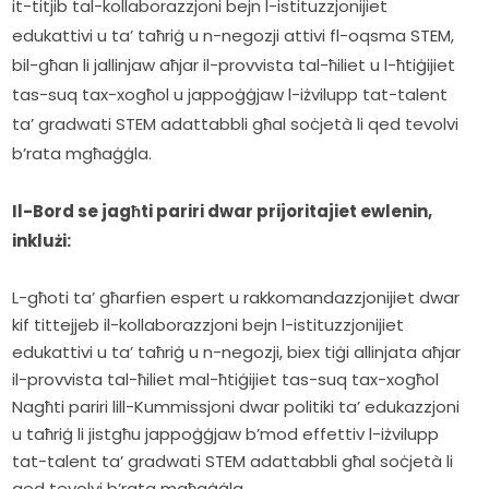
it-titjib tal-kollaborazzjoni bejn l-istituzzjonijiet 
edukattivi u ta’ taħriġ u n-negozji attivi fl-oqsma STEM, 
bil-għan li jallinjaw aħjar il-provvista tal-ħiliet u l-ħtiġijiet 
tas-suq tax-xogħol u jappoġġjaw l-iżvilupp tat-talent 
ta’ gradwati STEM adattabbli għal soċjetà li qed tevolvi 
b’rata mgħaġġla.
Il-Bord se jagħti pariri dwar prijoritajiet ewlenin, 
inklużi:
L-għoti ta’ għarfien espert u rakkomandazzjonijiet dwar
kif tittejjeb il-kollaborazzjoni bejn l-istituzzjonijiet
edukattivi u ta’ taħriġ u n-negozji, biex tiġi allinjata aħjar
il-provvista tal-ħiliet mal-ħtiġijiet tas-suq tax-xogħol
Nagħti pariri lill-Kummissjoni dwar politiki ta’ edukazzjoni
u taħriġ li jistgħu jappoġġjaw b’mod effettiv l-iżvilupp
tat-talent ta’ gradwati STEM adattabbli għal soċjetà li
qed tevolvi b’rata mgħaġġla