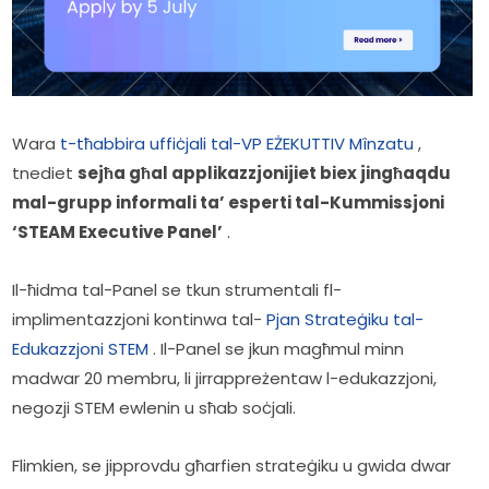
Wara 
t-tħabbira uffiċjali tal-VP EŻEKUTTIV Mînzatu
 , 
tnediet 
sejħa għal applikazzjonijiet biex jingħaqdu 
mal-grupp informali ta’ esperti tal-Kummissjoni 
‘STEAM Executive Panel’
 .
Il-ħidma tal-Panel se tkun strumentali fl-
implimentazzjoni kontinwa tal- 
Pjan Strateġiku tal-
Edukazzjoni STEM
 . Il-Panel se jkun magħmul minn 
madwar 20 membru, li jirrappreżentaw l-edukazzjoni, 
negozji STEM ewlenin u sħab soċjali. 
Flimkien, se jipprovdu għarfien strateġiku u gwida dwar 