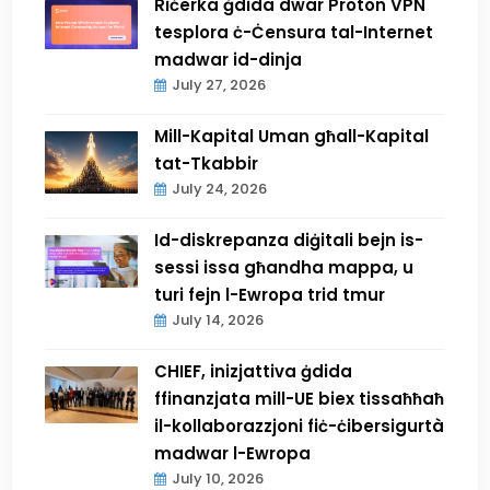
Riċerka ġdida dwar Proton VPN
tesplora ċ-Ċensura tal-Internet
madwar id-dinja
July 27, 2026
Mill-Kapital Uman għall-Kapital
tat-Tkabbir
July 24, 2026
Id-diskrepanza diġitali bejn is-
sessi issa għandha mappa, u
turi fejn l-Ewropa trid tmur
July 14, 2026
CHIEF, inizjattiva ġdida
ffinanzjata mill-UE biex tissaħħaħ
il-kollaborazzjoni fiċ-ċibersigurtà
madwar l-Ewropa
July 10, 2026