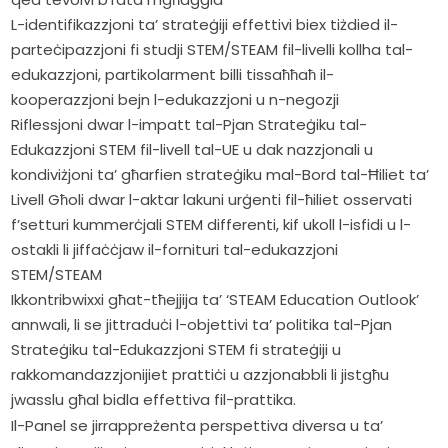
L-identifikazzjoni ta’ strateġiji effettivi biex tiżdied il-
parteċipazzjoni fi studji STEM/STEAM fil-livelli kollha tal-
edukazzjoni, partikolarment billi tissaħħaħ il-
kooperazzjoni bejn l-edukazzjoni u n-negozji
Riflessjoni dwar l-impatt tal-Pjan Strateġiku tal-
Edukazzjoni STEM fil-livell tal-UE u dak nazzjonali u
kondiviżjoni ta’ għarfien strateġiku mal-Bord tal-Ħiliet ta’
Livell Għoli dwar l-aktar lakuni urġenti fil-ħiliet osservati
f’setturi kummerċjali STEM differenti, kif ukoll l-isfidi u l-
ostakli li jiffaċċjaw il-fornituri tal-edukazzjoni
STEM/STEAM
Ikkontribwixxi għat-tħejjija ta’ ‘STEAM Education Outlook’
annwali, li se jittraduċi l-objettivi ta’ politika tal-Pjan
Strateġiku tal-Edukazzjoni STEM fi strateġiji u
rakkomandazzjonijiet prattiċi u azzjonabbli li jistgħu
jwasslu għal bidla effettiva fil-prattika.
Il-Panel se jirrappreżenta perspettiva diversa u ta’ 