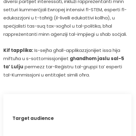
diversi partijiet interessati, inklużi rappreżentanti minn 
setturi kummerċjali Ewropej intensivi fl-STEM, esperti fl-
edukazzjoni u t-taħriġ (il-livelli edukattivi kollha), u 
speċjalisti tas-suq tax-xogħol u tal-politika, bħal 
rappreżentanti minn aġenziji tal-impjiegi u sħab soċjali.
Kif tapplika:
 Is-sejħa għall-applikazzjonijiet issa hija 
miftuħa u s-sottomissjonijiet 
għandhom jaslu sal-5 
ta’ Lulju
 permezz tar-Reġistru tal-gruppi ta’ esperti 
tal-Kummissjoni u entitajiet simili oħra.
Target audience