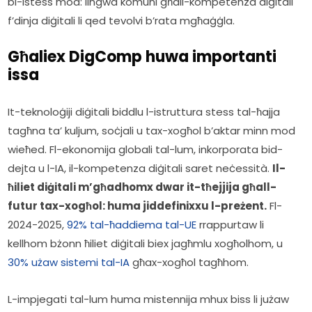
bl-istess mod: lingwa komuni għall-kompetenza diġitali 
f’dinja diġitali li qed tevolvi b’rata mgħaġġla.  
Għaliex DigComp huwa importanti
issa
It-teknoloġiji diġitali biddlu l-istruttura stess tal-ħajja 
tagħna ta’ kuljum, soċjali u tax-xogħol b’aktar minn mod 
wieħed. Fl-ekonomija globali tal-lum, inkorporata bid-
dejta u l-IA, il-kompetenza diġitali saret neċessità. 
Il-
ħiliet diġitali m’għadhomx dwar it-tħejjija għall-
futur tax-xogħol: huma jiddefinixxu l-preżent.
 Fl-
2024-2025, 
92% tal-ħaddiema tal-UE
 rrappurtaw li 
kellhom bżonn ħiliet diġitali biex jagħmlu xogħolhom, u 
30% użaw sistemi tal-IA
 għax-xogħol tagħhom. 
L-impjegati tal-lum huma mistennija mhux biss li jużaw 