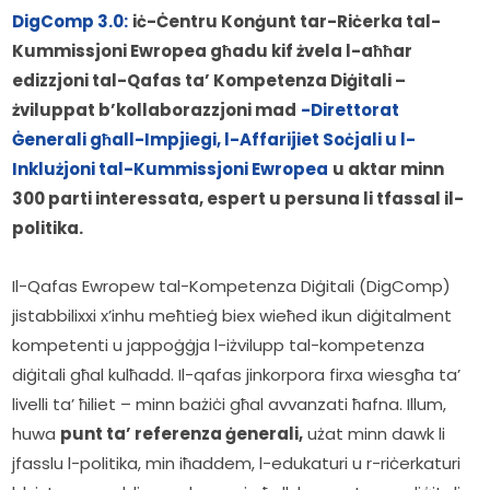
DigComp 3.0:
iċ-Ċentru Konġunt tar-Riċerka tal-
Kummissjoni Ewropea għadu kif żvela l-aħħar 
edizzjoni tal-Qafas ta’ Kompetenza Diġitali – 
żviluppat b’kollaborazzjoni mad
-Direttorat 
Ġenerali għall-Impjiegi, l-Affarijiet Soċjali u l-
Inklużjoni tal-Kummissjoni Ewropea
u aktar minn 
300 parti interessata, espert u persuna li tfassal il-
politika.
Il-Qafas Ewropew tal-Kompetenza Diġitali (DigComp) 
jistabbilixxi x’inhu meħtieġ biex wieħed ikun diġitalment 
kompetenti u jappoġġja l-iżvilupp tal-kompetenza 
diġitali għal kulħadd. Il-qafas jinkorpora firxa wiesgħa ta’ 
livelli ta’ ħiliet – minn bażiċi għal avvanzati ħafna. Illum, 
huwa 
punt ta’ referenza ġenerali,
 użat minn dawk li 
jfasslu l-politika, min iħaddem, l-edukaturi u r-riċerkaturi 