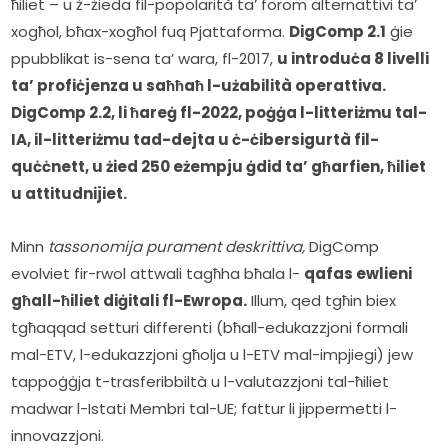
ħiliet – u ż-żieda fil-popolarità ta’ forom alternattivi ta’ 
xogħol, bħax-xogħol fuq Pjattaforma. 
DigComp 2.1
 ġie 
ppubblikat is-sena ta’ wara, fl-2017, 
u introduċa 8 livelli 
ta’ profiċjenza u saħħaħ l-użabilità operattiva.
DigComp 2.2, li ħareġ fl-2022, poġġa l-litteriżmu tal-
IA, il-litteriżmu tad-dejta u ċ-ċibersigurtà fil-
quċċnett, u żied 250 eżempju ġdid ta’ għarfien, ħiliet 
u attitudnijiet.
Minn 
tassonomija purament deskrittiva,
 DigComp 
evolviet fir-rwol attwali tagħha bħala l- 
qafas ewlieni 
għall-ħiliet diġitali fl-Ewropa.
 Illum, qed tgħin biex 
tgħaqqad setturi differenti (bħall-edukazzjoni formali 
mal-ETV, l-edukazzjoni għolja u l-ETV mal-impjiegi) jew 
tappoġġja t-trasferibbiltà u l-valutazzjoni tal-ħiliet 
madwar l-Istati Membri tal-UE; fattur li jippermetti l-
innovazzjoni.