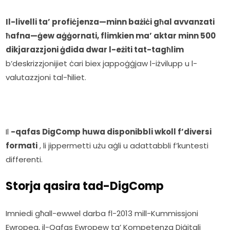
Il-livelli ta’ profiċjenza—minn bażiċi għal avvanzati 
ħafna—ġew aġġornati, flimkien ma’ aktar minn 500 
dikjarazzjoni ġdida dwar l-eżiti tat-tagħlim
b’deskrizzjonijiet ċari biex jappoġġjaw l-iżvilupp u l-
valutazzjoni tal-ħiliet.
Il 
-qafas DigComp huwa disponibbli wkoll f’diversi 
formati
 , li jippermetti użu aġli u adattabbli f’kuntesti 
differenti.
Storja qasira tad-DigComp
Imniedi għall-ewwel darba fl-2013 mill-Kummissjoni 
Ewropea, il-Qafas Ewropew ta’ Kompetenza Diġitali 