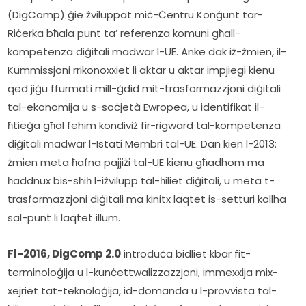
(DigComp) ġie żviluppat miċ-Ċentru Konġunt tar-
Riċerka bħala punt ta’ referenza komuni għall-
kompetenza diġitali madwar l-UE. Anke dak iż-żmien, il-
Kummissjoni rrikonoxxiet li aktar u aktar impjiegi kienu 
qed jiġu ffurmati mill-ġdid mit-trasformazzjoni diġitali 
tal-ekonomija u s-soċjetà Ewropea, u identifikat il-
ħtieġa għal fehim kondiviż fir-rigward tal-kompetenza 
diġitali madwar l-Istati Membri tal-UE. Dan kien l-2013: 
żmien meta ħafna pajjiżi tal-UE kienu għadhom ma 
ħaddnux bis-sħiħ l-iżvilupp tal-ħiliet diġitali, u meta t-
trasformazzjoni diġitali ma kinitx laqtet is-setturi kollha 
sal-punt li laqtet illum.  
Fl-2016, DigComp 2.0
 introduċa bidliet kbar fit-
terminoloġija u l-kunċettwalizzazzjoni, immexxija mix-
xejriet tat-teknoloġija, id-domanda u l-provvista tal-