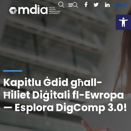
EN
MT
Open
Kapitlu Ġdid għall-
Ħiliet Diġitali fl-Ewropa
— Esplora DigComp 3.0!