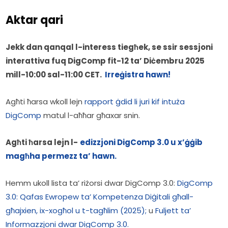
Aktar qari
Jekk dan qanqal l-interess tiegħek, se ssir sessjoni 
interattiva fuq DigComp fit-12 ta’ Diċembru 2025 
mill-10:00 sal-11:00 CET.  
Irreġistra hawn!
Agħti ħarsa wkoll lejn 
rapport ġdid li juri kif intuża 
DigComp
 matul l-aħħar għaxar snin.
Agħti ħarsa lejn l-
edizzjoni DigComp 3.0 u x’ġġib 
magħha permezz ta’ hawn.
Hemm ukoll lista ta’ riżorsi dwar DigComp 3.0: 
DigComp 
3.0: Qafas Ewropew ta’ Kompetenza Diġitali għall-
għajxien, ix-xogħol u t-tagħlim (2025);
 u 
Fuljett ta’ 
Informazzjoni dwar DigComp 3.0.