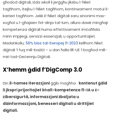
għodod diġitali, iżda wkoll li jerġgħu jiksbu l-ħiliet 
tagħhom, itejbu l-ħiliet tagħhom, kontinwament matul il-
karrieri tagħhom. Jekk il-ħiliet diġitali saru sinonimi max-
xogħol u l-għajxien fid-dinja tal-lum, allura dawk mingħajr 
kompetenza diġitali huma effettivament imċaħħda 
minn impjiegi, servizzi essenzjali, u opportunitajiet. 
Madankollu, 
56% biss tal-Ewropej fl-2023
 kellhom ħiliet 
diġitali ‘l fuq mill-bażiċi – u dan ħalla lill-UE ‘l bogħod mill-
miri tad-Deċennju Diġitali.  
X’hemm ġdid f’DigComp 3.0
Din 
il-ħames iterazzjoni
 ġġib magħha   
kontenut ġdid 
li jkopri prijoritajiet bħall-kompetenza fl-IA u ċ-
ċibersigurtà, informazzjoni żbaljata u 
diżinformazzjoni, benesseri diġitali u drittijiet 
diġitali.