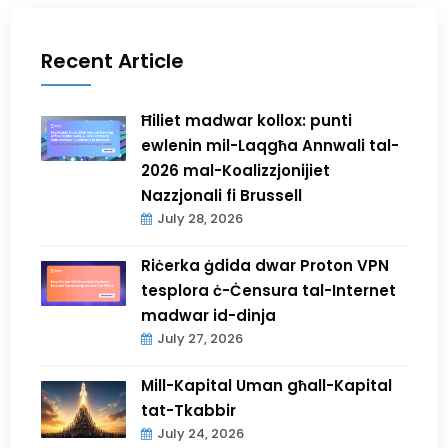
Recent Article
Ħiliet madwar kollox: punti
ewlenin mil-Laqgħa Annwali tal-
2026 mal-Koalizzjonijiet
Nazzjonali fi Brussell
July 28, 2026
Riċerka ġdida dwar Proton VPN
tesplora ċ-Ċensura tal-Internet
madwar id-dinja
July 27, 2026
Mill-Kapital Uman għall-Kapital
tat-Tkabbir
July 24, 2026