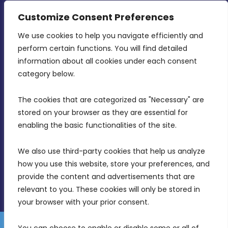
Strategy
Customize Consent Preferences
CONTACT INFO
We use cookies to help you navigate efficiently and 
perform certain functions. You will find detailed 
information about all cookies under each consent 
MDIA, Twenty20 Business Centre, Triq l-
category below.
Intornjatur, Zone 3, Central Business District,
Birkirkara, CBD 3050
The cookies that are categorized as "Necessary" are 
stored on your browser as they are essential for 
(356) 21 828 800
enabling the basic functionalities of the site.
info@mdia.gov.mt
We also use third-party cookies that help us analyze 
Office Hours: 7AM - 4PM
how you use this website, store your preferences, and 
provide the content and advertisements that are 
relevant to you. These cookies will only be stored in 
your browser with your prior consent.