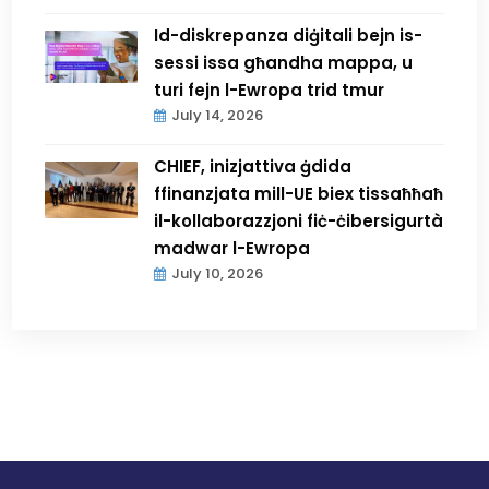
Id-diskrepanza diġitali bejn is-
sessi issa għandha mappa, u
turi fejn l-Ewropa trid tmur
July 14, 2026
CHIEF, inizjattiva ġdida
ffinanzjata mill-UE biex tissaħħaħ
il-kollaborazzjoni fiċ-ċibersigurtà
madwar l-Ewropa
July 10, 2026