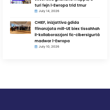
turi fejn l-Ewropa trid tmur
July 14, 2026
CHIEF, inizjattiva ġdida
ffinanzjata mill-UE biex tissaħħaħ
il-kollaborazzjoni fiċ-ċibersigurtà
madwar l-Ewropa
July 10, 2026