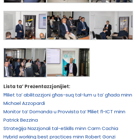
Lista ta’ Preżentazzjonijiet:
​Ħiliet ta’ abilitazzjoni għas-suq tal-lum u ta’ għada minn 
Michael Azzopardi
Monitor ta’ Domanda u Provvista ta’ Ħiliet fl-ICT minn 
Patrick Bezzina
Strateġija Nazzjonali tal-eSkills minn Carm Cachia​
Hybrid working best practices minn Robert Gonzi