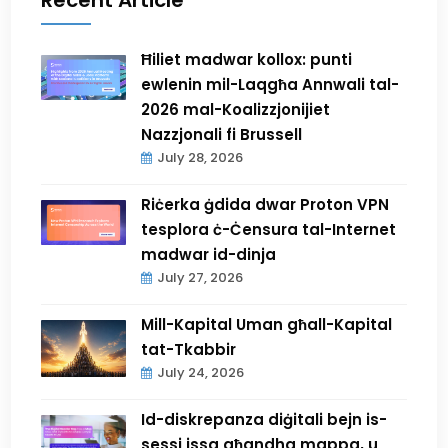
Recent Article
Ħiliet madwar kollox: punti
ewlenin mil-Laqgħa Annwali tal-
2026 mal-Koalizzjonijiet
Nazzjonali fi Brussell
July 28, 2026
Riċerka ġdida dwar Proton VPN
tesplora ċ-Ċensura tal-Internet
madwar id-dinja
July 27, 2026
Mill-Kapital Uman għall-Kapital
tat-Tkabbir
July 24, 2026
Id-diskrepanza diġitali bejn is-
sessi issa għandha mappa, u