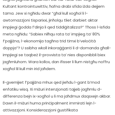
Kultant kontrointuwittiv, ħafna drabi sfida iżda dejjem 
tama. Jew xi ngħidu dwar “għal kull xogħol li l-
awtomazzjoni tisparixxi, jinħolqu tliet darbiet aktar 
impjiegi ġodda f’dinja li qed tiddiġitalizza?” Tħoss l-isfida 
meta ngħidu: “Sabiex nilħqu rata ta’ impjieg ta’ 80% 
f’pajjiżna, l-ekonomija tagħna trid timxi b’veloċità 
doppja”? U ssibha wkoll inkoraġġanti li d-domanda għall-
impjiegi se taqbeż il-provvista ta’ nies disponibbli biex 
jagħmluhom. Wara kollox, dan ifisser li llum nistgħu noffru 
xogħol lil kull min irid jaħdem.       
Il-gvernijiet f’pajjiżna mhux qed jieħdu l-gant b’mod 
enfatiku wisq. Xi miżuri intenzjonati tajjeb jagħmlu d-
differenza bejn ix-xogħol u li ma jaħdmux daqsxejn akbar. 
Dawn il-miżuri huma prinċipalment immirati lejn l-
attivazzjoni. Konsiderazzjoni ġustifikata   