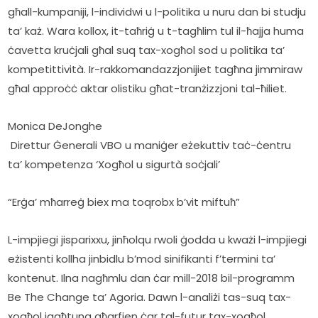
għall-kumpaniji, l-individwi u l-politika u nuru dan bi studju 
ta’ każ. Wara kollox, it-taħriġ u t-tagħlim tul il-ħajja huma 
ċavetta kruċjali għal suq tax-xogħol sod u politika ta’ 
kompetittività. Ir-rakkomandazzjonijiet tagħna jimmiraw 
għal approċċ aktar olistiku għat-tranżizzjoni tal-ħiliet.    
Monica DeJonghe
 Direttur Ġenerali VBO u maniġer eżekuttiv taċ-ċentru 
ta’ kompetenza ‘Xogħol u sigurtà soċjali’
“Erġa’ mħarreġ biex ma toqrobx b’vit miftuħ”
L-impjiegi jisparixxu, jinħolqu rwoli ġodda u kważi l-impjiegi 
eżistenti kollha jinbidlu b’mod sinifikanti f’termini ta’ 
kontenut. Ilna nagħmlu dan ċar mill-2018 bil-programm 
Be The Change ta’ Agoria. Dawn l-analiżi tas-suq tax-
xogħol jagħtuna għarfien ċar tal-futur tax-xogħol. 