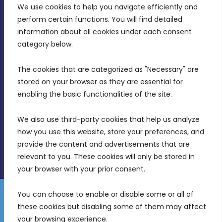
CONTACT INFO
We use cookies to help you navigate efficiently and 
perform certain functions. You will find detailed 
information about all cookies under each consent 
MDIA, Twenty20 Business Centre, Triq l-
category below.
Intornjatur, Zone 3, Central Business District,
Birkirkara, CBD 3050
The cookies that are categorized as "Necessary" are 
stored on your browser as they are essential for 
(356) 21 828 800
enabling the basic functionalities of the site.
info@mdia.gov.mt
We also use third-party cookies that help us analyze 
Office Hours: 7AM - 4PM
how you use this website, store your preferences, and 
provide the content and advertisements that are 
relevant to you. These cookies will only be stored in 
your browser with your prior consent.
You can choose to enable or disable some or all of 
Gender Equality Plan
Data Protection Policy
these cookies but disabling some of them may affect 
© 2026 Malta Digital Innovation. All Rights Reserved.
your browsing experience.