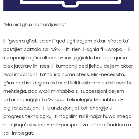
“Ma nistgħux naffordjawha”
Il-‘gwerra għat-talent’ qed tiġri dejjem aktar: b’rata ta’ 
postijiet battala ta’ 4.9% – it-tieni l-ogħla fl-Ewropa – il-
kumpaniji tagħna ilhom is-snin jiġġieldu battalja qarsa 
biex jattiraw lin-nies. Il-kumpaniji qed jieħdu dejjem aktar 
rwol importanti ta’ taħriġ huma stess. Min-neċessità, 
għax qed isir dejjem aktar diffiċli li ssib in-nies bil-kwalifiki 
meħtieġa. Iżda wkoll minħabba s-suċċessjoni dejjem 
aktar mgħaġġla ta ‘żviluppi teknoloġiċi. Minħabba d-
diġitalizzazzjoni, it-tranżizzjonijiet tal-enerġija u l-
progress teknoloġiku, it-‘tagħlim tul il-ħajja’ huwa ħtieġa 
biex jibqa’ rilevanti – mill-perspettiva ta’ min iħaddem u 
tal-impjegat.    