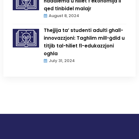
ħaddiema u ħiliet f’ekonomija li
qed tinbidel malajr
August 8, 2024
Tħejjija ta’ studenti adulti għall-
innovazzjoni: Tagħlim mill-ġdid u
titjib tal-ħiliet fl-edukazzjoni
ogħla
July 31, 2024