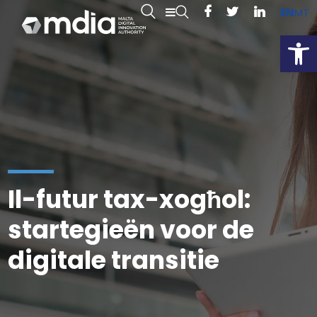
EN
MT
Open
Il-futur tax-xogħol:
startegieën voor de
digitale transitie