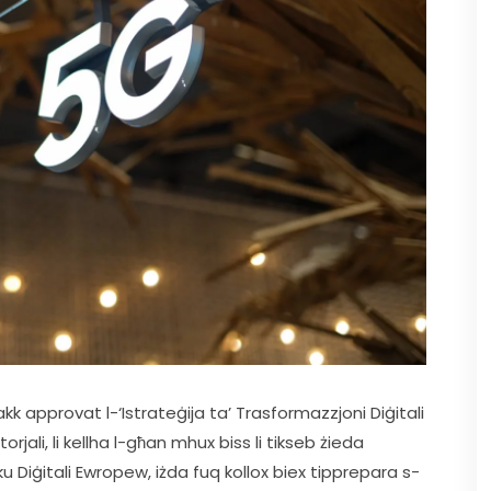
akk approvat l-‘Istrateġija ta’ Trasformazzjoni Diġitali 
jali, li kellha l-għan mhux biss li tikseb żieda 
ku Diġitali Ewropew, iżda fuq kollox biex tipprepara s-