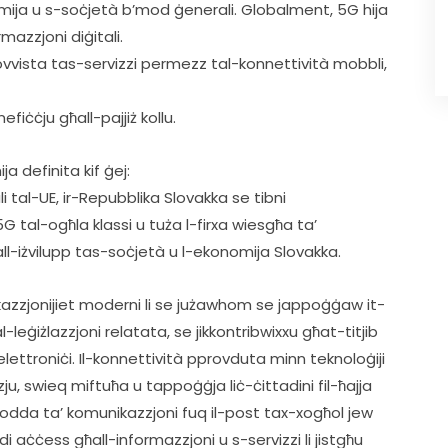
mija u s-soċjetà b’mod ġenerali. Globalment, 5G hija 
mazzjoni diġitali.
fiċċju għall-pajjiż kollu.
ja definita kif ġej:
G tal-ogħla klassi u tuża l-firxa wiesgħa ta’
ħall-iżvilupp tas-soċjetà u l-ekonomija Slovakka.
ikazzjonijiet moderni li se jużawhom se jappoġġaw it-
eġiżlazzjoni relatata, se jikkontribwixxu għat-titjib 
ettroniċi. Il-konnettività pprovduta minn teknoloġiji 
, swieq miftuħa u tappoġġja liċ-ċittadini fil-ħajja 
ġodda ta’ komunikazzjoni fuq il-post tax-xogħol jew 
i aċċess għall-informazzjoni u s-servizzi li jistgħu 