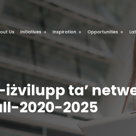
out Us
Initiatives
Inspiration
Opportunities
La
iżvilupp ta’ netwe
all-2020-2025