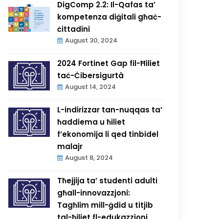
DigComp 2.2: Il-Qafas ta’
kompetenza diġitali għaċ-
ċittadini
August 30, 2024
2024 Fortinet Gap fil-Ħiliet
taċ-Ċibersigurtà
August 14, 2024
L-indirizzar tan-nuqqas ta’
ħaddiema u ħiliet
f’ekonomija li qed tinbidel
malajr
August 8, 2024
Tħejjija ta’ studenti adulti
għall-innovazzjoni:
Tagħlim mill-ġdid u titjib
tal-ħiliet fl-edukazzjoni