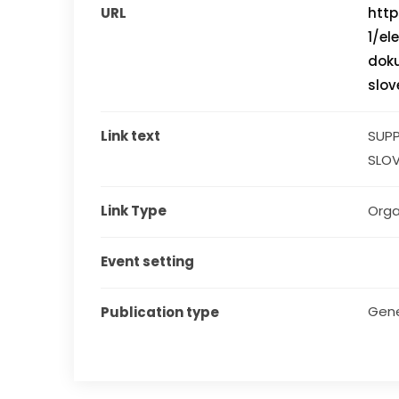
URL
http
1/el
dok
slo
Link text
SUPP
SLOV
Link Type
Orga
Event setting
Gene
Publication type