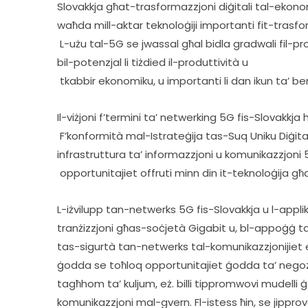
Slovakkja għat-trasformazzjoni diġitali tal-ekono
waħda mill-aktar teknoloġiji importanti fit-trasfor
 L-użu tal-5G se jwassal għal bidla gradwali fil-provvista tas-servizzi permezz tal-konnettività mobbli, 
bil-potenzjal li tiżdied il-produttività u
 tkabbir ekonomiku, u importanti li dan ikun ta’ bene
Il-viżjoni f’termini ta’ netwerking 5G fis-Slovakkja hi
 F’konformità mal-Istrateġija tas-Suq Uniku Diġitali tal-UE, ir-Repubblika Slovakka se tibni 
infrastruttura ta’ informazzjoni u komunikazzjoni 5
 opportunitajiet offruti minn din it-teknoloġija g
L-iżvilupp tan-netwerks 5G fis-Slovakkja u l-appl
tranżizzjoni għas-soċjetà Gigabit u, bl-appoġġ tal-l
tas-sigurtà tan-netwerks tal-komunikazzjonijiet el
ġodda se toħloq opportunitajiet ġodda ta’ negozju
tagħhom ta’ kuljum, eż. billi tippromwovi mudelli 
komunikazzjoni mal-gvern. Fl-istess ħin, se jipprovd