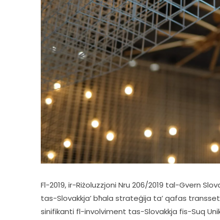
Fl-2019, ir-Riżoluzzjoni Nru 206/2019 tal-Gvern Slov
tas-Slovakkja’ bħala strateġija ta’ qafas transsettor
sinifikanti fl-involviment tas-Slovakkja fis-Suq Uni