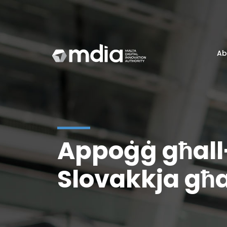
Ab
Appoġġ għall-
Slovakkja għ