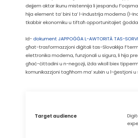
dejjem aktar ikunu mistennija li jespandu f’oqsma no
hija element ta’ bini ta’ l-industrija moderna (l-I
tkabbir ekonomiku u tiftaħ opportunitajiet ġodd
Id- 
dokument JAPPOĠĠA L-AWTORITÀ TAS-SORVE
għat-trasformazzjoni diġitali tas-Slovakkja f’termin
elettronika moderna, funzjonali u sigura, li hija pre
għaċ-ċittadini u n-negozji, iżda wkoll biex tipperme
komunikazzjoni tagħhom ma’ xulxin u l-ġestjoni u 
Digit
Target audience
expe