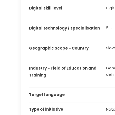
Digit
Digital skill level
5G
Digital technology / specialisation
Slov
Geographic Scope - Country
Gene
Industry - Field of Education and 
defi
Training
Target language
Type of initiative
Natio