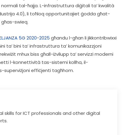
rmali tal-ħajja. L-infrastruttura diġitali ta’ kwalità 
ndustrija 4.0), li toħloq opportunitajiet ġodda għat-
a għas-swieq.
LJANZA 5G 2020-2025
 għandu l-għan li jikkontribwixxi 
i ta’ bini ta’ infrastruttura ta’ komunikazzjoni 
rekwiżit mhux biss għall-iżvilupp ta’ servizzi moderni 
tti l-konnettività tas-sistemi kollha, il-
s-superviżjoni effiċjenti tagħhom.
al skills for ICT professionals and other digital
rts.