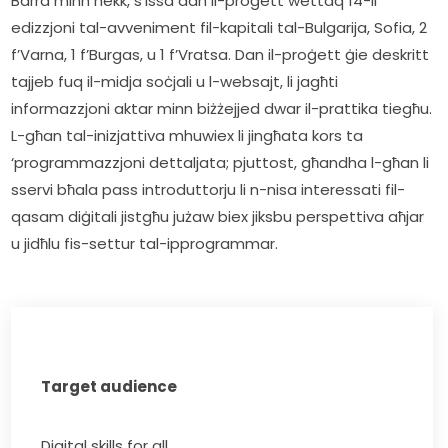
Barra minn hekk, s’issa dan il-proġett wettaq 14-il 
edizzjoni tal-avveniment fil-kapitali tal-Bulgarija, Sofia, 2 
f’Varna, 1 f’Burgas, u 1 f’Vratsa. Dan il-proġett ġie deskritt 
tajjeb fuq il-midja soċjali u l-websajt, li jagħti 
informazzjoni aktar minn biżżejjed dwar il-prattika tiegħu. 
L-għan tal-inizjattiva mhuwiex li jingħata kors ta 
‘programmazzjoni dettaljata; pjuttost, għandha l-għan li 
sservi bħala pass introduttorju li n-nisa interessati fil-
qasam diġitali jistgħu jużaw biex jiksbu perspettiva aħjar 
u jidħlu fis-settur tal-ipprogrammar.  
Target audience
Digital skills for all