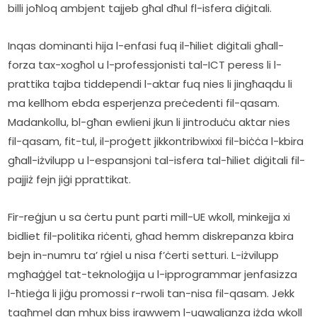
billi joħloq ambjent tajjeb għal dħul fl-isfera diġitali.   
Inqas dominanti hija l-enfasi fuq il-ħiliet diġitali għall-
forza tax-xogħol u l-professjonisti tal-ICT peress li l-
prattika tajba tiddependi l-aktar fuq nies li jingħaqdu li 
ma kellhom ebda esperjenza preċedenti fil-qasam. 
Madankollu, bl-għan ewlieni jkun li jintroduċu aktar nies 
fil-qasam, fit-tul, il-proġett jikkontribwixxi fil-biċċa l-kbira 
għall-iżvilupp u l-espansjoni tal-isfera tal-ħiliet diġitali fil-
pajjiż fejn jiġi pprattikat. 
Fir-reġjun u sa ċertu punt parti mill-UE wkoll, minkejja xi 
bidliet fil-politika riċenti, għad hemm diskrepanza kbira 
bejn in-numru ta’ rġiel u nisa f’ċerti setturi. L-iżvilupp 
mgħaġġel tat-teknoloġija u l-ipprogrammar jenfasizza 
l-ħtieġa li jiġu promossi r-rwoli tan-nisa fil-qasam. Jekk 
tagħmel dan mhux biss irawwem l-ugwaljanza iżda wkoll 