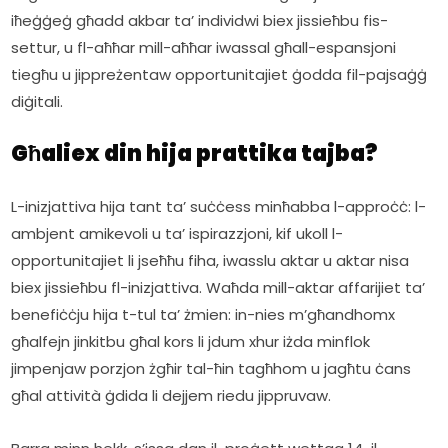
iħeġġeġ għadd akbar ta’ individwi biex jissieħbu fis-
settur, u fl-aħħar mill-aħħar iwassal għall-espansjoni 
tiegħu u jippreżentaw opportunitajiet ġodda fil-pajsaġġ 
diġitali.  
Għaliex din hija prattika tajba?
L-inizjattiva hija tant ta’ suċċess minħabba l-approċċ: l-
ambjent amikevoli u ta’ ispirazzjoni, kif ukoll l-
opportunitajiet li jseħħu fiha, iwasslu aktar u aktar nisa 
biex jissieħbu fl-inizjattiva. Waħda mill-aktar affarijiet ta’ 
benefiċċju hija t-tul ta’ żmien: in-nies m’għandhomx 
għalfejn jinkitbu għal kors li jdum xhur iżda minflok 
jimpenjaw porzjon żgħir tal-ħin tagħhom u jagħtu ċans 
għal attività ġdida li dejjem riedu jippruvaw. 