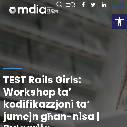
EN
MT
Open
TEST Rails Girls:
Workshop ta’
kodifikazzjoni ta’
jumejn għan-nisa |