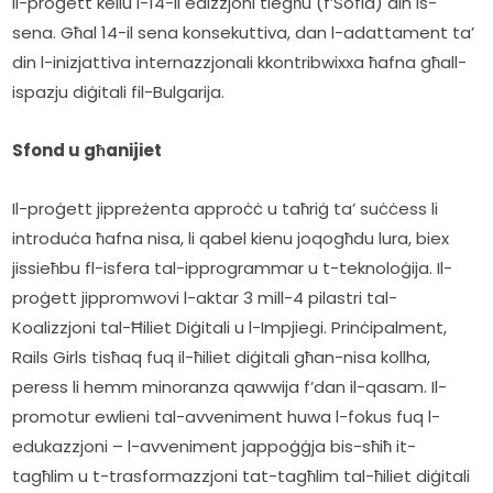
Il-proġett kellu l-14-il edizzjoni tiegħu (f’Sofia) din is-
sena. Għal 14-il sena konsekuttiva, dan l-adattament ta’ 
din l-inizjattiva internazzjonali kkontribwixxa ħafna għall-
ispazju diġitali fil-Bulgarija. 
Sfond u għanijiet
Il-proġett jippreżenta approċċ u taħriġ ta’ suċċess li 
introduċa ħafna nisa, li qabel kienu joqogħdu lura, biex 
jissieħbu fl-isfera tal-ipprogrammar u t-teknoloġija. Il-
proġett jippromwovi l-aktar 3 mill-4 pilastri tal-
Koalizzjoni tal-Ħiliet Diġitali u l-Impjiegi. Prinċipalment, 
Rails Girls tisħaq fuq il-ħiliet diġitali għan-nisa kollha, 
peress li hemm minoranza qawwija f’dan il-qasam. Il-
promotur ewlieni tal-avveniment huwa l-fokus fuq l-
edukazzjoni – l-avveniment jappoġġja bis-sħiħ it-
tagħlim u t-trasformazzjoni tat-tagħlim tal-ħiliet diġitali 