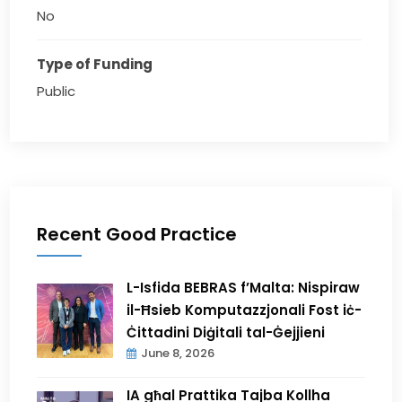
No
Type of Funding
Public
Recent Good Practice
L-Isfida BEBRAS f’Malta: Nispiraw
il-Ħsieb Komputazzjonali Fost iċ-
Ċittadini Diġitali tal-Ġejjieni
June 8, 2026
IA għal Prattika Tajba Kollha