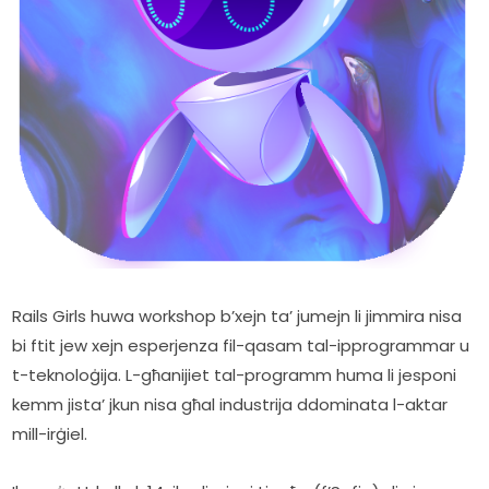
Rails Girls huwa workshop b’xejn ta’ jumejn li jimmira nisa 
bi ftit jew xejn esperjenza fil-qasam tal-ipprogrammar u 
t-teknoloġija. L-għanijiet tal-programm huma li jesponi 
kemm jista’ jkun nisa għal industrija ddominata l-aktar 
mill-irġiel. 