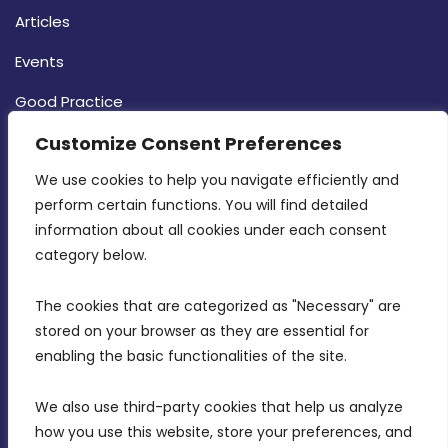
Articles
Events
Good Practice
Strategy
Customize Consent Preferences
CONTACT INFO
We use cookies to help you navigate efficiently and 
perform certain functions. You will find detailed 
information about all cookies under each consent 
MDIA, Twenty20 Business Centre, Triq l-
category below.
Intornjatur, Zone 3, Central Business District,
Birkirkara, CBD 3050
The cookies that are categorized as "Necessary" are 
stored on your browser as they are essential for 
(356) 21 828 800
enabling the basic functionalities of the site.
info@mdia.gov.mt
We also use third-party cookies that help us analyze 
Office Hours: 7AM - 4PM
how you use this website, store your preferences, and 