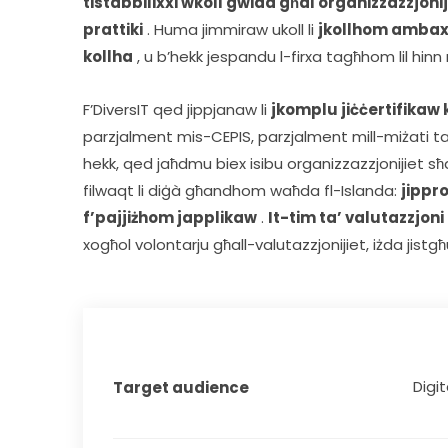
tistabbilixxi wkoll gwida għal organizzazzjoniji
prattiki
 . Huma jimmiraw ukoll li 
jkollhom ambaxxa
kollha
 , u b’hekk jespandu l-firxa tagħhom lil hinn m
F’DiversIT qed jippjanaw li 
jkomplu jiċċertifika
parzjalment mis-CEPIS, parzjalment mill-miżati tal
hekk, qed jaħdmu biex isibu organizzazzjonijiet sħab
filwaqt li diġà għandhom waħda fl-Islanda: 
jippr
f’pajjiżhom japplikaw
 . 
It-tim ta’ valutazzjo
xogħol volontarju għall-valutazzjonijiet, iżda jistgħ
Digit
Target audience