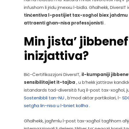
infushom li jridu jmexxu l-bidla. Għalhekk, DiversIT i
tinċentiva l-postijiet tax-xogħol biex jaħdmu l
attraenti għan-nisa professjonisti
 .    
Min jista’ jibbene
inizjattiva?
Biċ-Ċertifikazzjoni DiversIT, 
il-kumpaniji jibbenef
sensibilitajiet it-tajba
 , u b’hekk jattiraw kandi
istandards tad-diversità fuq il-post tax-xogħol, 
Sostenibbli tan-NU
 , b’mod aktar partikolari, l- 
SDG
setgħa lin-nisa u l-bniet kollha
 .
Għalhekk, jagħmlu l-post tax-xogħol tagħhom aħjar 
internazzjonali li dejjem tikber ta’ negozji konxji t