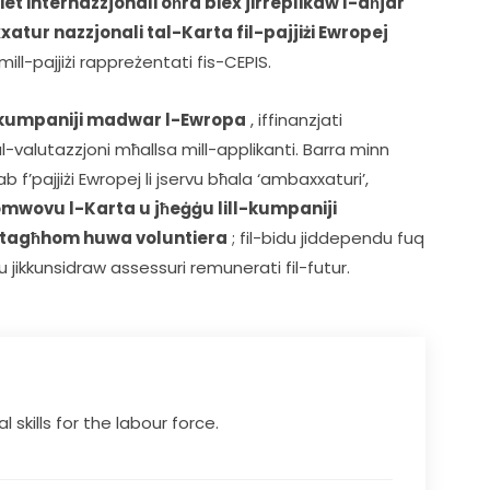
et internazzjonali oħra biex jirreplikaw l-aħjar 
tur nazzjonali tal-Karta fil-pajjiżi Ewropej 
ill-pajjiżi rappreżentati fis-CEPIS.    
w kumpaniji madwar l-Ewropa
 , iffinanzjati 
-valutazzjoni mħallsa mill-applikanti. Barra minn 
 f’pajjiżi Ewropej li jservu bħala ‘ambaxxaturi’, 
omwovu l-Karta u jħeġġu lill-kumpaniji 
ni tagħhom huwa voluntiera
 ; fil-bidu jiddependu fuq 
u jikkunsidraw assessuri remunerati fil-futur.   
al skills for the labour force.