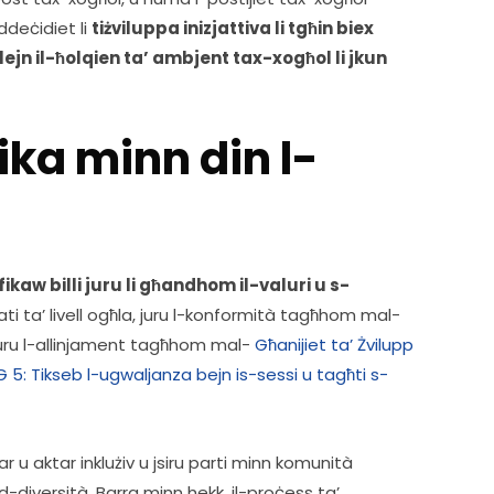
ddeċidiet li 
tiżviluppa inizjattiva li tgħin biex 
ejn il-ħolqien ta’ ambjent tax-xogħol li jkun 
fika minn din l-
ikaw billi juru li għandhom il-valuri u s-
dati ta’ livell ogħla, juru l-konformità tagħhom mal-
juru l-allinjament tagħhom mal- 
Għanijiet ta’ Żvilupp 
 5: Tikseb l-ugwaljanza bejn is-sessi u tagħti s-
u aktar inklużiv u jsiru parti minn komunità 
ad-diversità. Barra minn hekk, il-proċess ta’ 