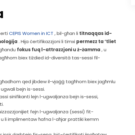
a
erti 
CEPIS Women in ICT
 , bil-għan li 
titnaqqas id-
noloġija
 . Hija ċertifikazzjoni li timxi 
permezz ta ‘tliet 
ll għandu 
fokus fuq l-attrazzjoni u ż-żamma
 , u 
iki tagħhom biex tiżdied id-diversità tas-sessi fil-
i għadhom qed jibdew il-vjaġġ tagħhom biex jagħmlu
ugwali bejn is-sessi.
si sinifikanti lejn l-ugwaljanza bejn is-sessi,
i.
nizzazzjonijiet fejn l-ugwaljanza (sessi) fit-
en, u li implimentaw ħafna l-aħjar prattiki kemm
 issir darbtejn fis-sena, biċ-ċertifikati jingħataw 