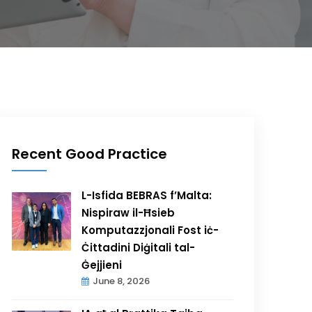
Recent Good Practice
L-Isfida BEBRAS f’Malta:
Nispiraw il-Ħsieb
Komputazzjonali Fost iċ-
Ċittadini Diġitali tal-
Ġejjieni
June 8, 2026