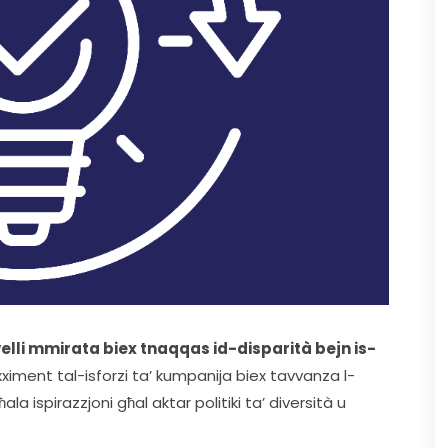
ivelli mmirata biex tnaqqas id-disparità bejn is-
xximent tal-isforzi ta’ kumpanija biex tavvanza l-
ala ispirazzjoni għal aktar politiki ta’ diversità u 