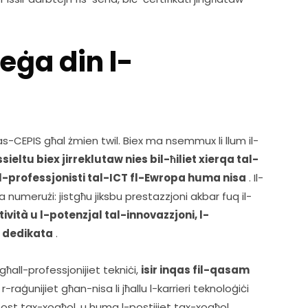
eġa din l-
ħas-CEPIS għal żmien twil. Biex ma nsemmux li llum il-
ieltu biex jirreklutaw nies bil-ħiliet xierqa tal-
l-professjonisti tal-ICT fl-Ewropa huma nisa
 . Il-
a numerużi: jistgħu jiksbu prestazzjoni akbar fuq il-
tività u l-potenzjal tal-innovazzjoni, l-
u dedikata
 .    
għall-professjonijiet tekniċi, 
isir inqas fil-qasam 
r-raġunijiet għan-nisa li jħallu l-karrieri teknoloġiċi 
ost tax-xogħol, u huma l-postijiet tax-xogħol 