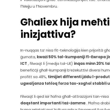
f’Mejju u f’Novembru.  
Għaliex hija meħti
inizjattiva?
In-nuqqas ta’ nisa fit-teknoloġija kien prijorità g
ġurnata, 
kważi 50% tal-kumpaniji fl-Ewropa jiss
ICT
 , filwaqt li (medja tal-UE) 
inqas minn 20% ta
benefiċċji għall-kumpaniji b’eżekuttivi diversi hum
profitt sa 48%, 
timijiet differenti jżidu l-produt
ugwaljanza toħloq forza tax-xogħol stabbli 
Filwaqt li qed isir ħafna għall-attrazzjoni tan-nisa 
daqstant importanti taż-żamma
 . Ħafna drabi 
huma relatati ma’ kultura mhux favorevoli fuq il-p