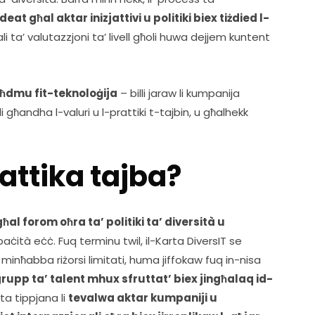
ideat għal aktar inizjattivi u politiki biex tiżdied l-
li ta’ valutazzjoni ta’ livell għoli huwa dejjem kuntent 
jaħdmu fit-teknoloġija
 – billi jaraw li kumpanija 
 għandha l-valuri u l-prattiki t-tajbin, u għalhekk 
rattika tajba?
ħal forom oħra ta’ politiki ta’ diversità u 
aċità eċċ. Fuq terminu twil, il-Karta DiversIT se 
, minħabba riżorsi limitati, huma jiffokaw fuq in-nisa 
upp ta’ talent mhux sfruttat’ biex jingħalaq id-
rta tippjana li 
tevalwa aktar kumpaniji u 