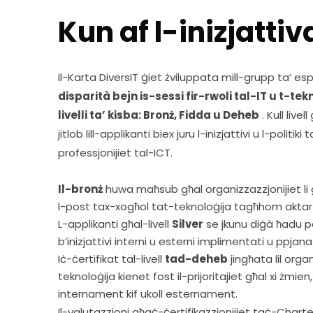
Kun af l-inizjattiv
Il-Karta DiversIT ġiet żviluppata mill-grupp ta’ esp
disparità bejn is-sessi fir-rwoli tal-IT u t-tek
livelli ta’ kisba: Bronż, Fidda u Deheb
 . Kull live
jitlob lill-applikanti biex juru l-inizjattivi u l-polit
professjonijiet tal-ICT.  
Il-bronż
huwa maħsub għal organizzazzjonijiet l
l-post tax-xogħol tat-teknoloġija tagħhom aktar 
L-applikanti għal-livell
Silver
se jkunu diġà ħadu pas
b’inizjattivi interni u esterni implimentati u ppjanat
Iċ-ċertifikat tal-livell
tad-deheb
jingħata lil orga
teknoloġija kienet fost il-prijoritajiet għal xi żmi
internament kif ukoll esternament.
Il-valutazzjoni għaċ-ċertifikazzjonijiet taċ-Charter