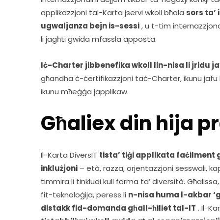
applikazzjoni tal-Karta jservi wkoll bħala 
sors ta’ 
ugwaljanza bejn is-sessi
 , u t-tim internazzjona
li jagħti gwida mfassla apposta.   
Iċ-Charter jibbenefika wkoll lin-nisa li jridu 
għandha ċ-ċertifikazzjoni taċ-Charter, ikunu jafu li
ikunu mħeġġa japplikaw.
Għaliex din hija p
Il-Karta DiversIT 
tista’ tiġi applikata faċilment g
inklużjoni
 – età, razza, orjentazzjoni sesswali, kap
timmira li tinkludi kull forma ta’ diversità. Għalissa
fit-teknoloġija, peress li 
n-nisa huma l-akbar ‘gr
distakk fid-domanda għall-ħiliet tal-IT
 . Il-Ka