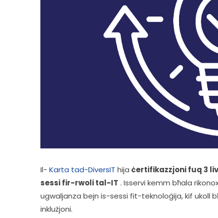
Il- 
Karta tad-DiversIT
 hija 
ċertifikazzjoni fuq 3 l
sessi fir-rwoli tal-IT
 . Isservi kemm bħala rikono
ugwaljanza bejn is-sessi fit-teknoloġija, kif ukoll bħ
inklużjoni. 