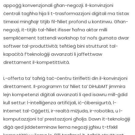
appoġġ konvenzjonali għan-negozji. Il-konvinzjoni 
ċentrali tagħha hija li t-trasformazzjoni diġitali ma tistax 
tirnexxi mingħajr titjib fil-ħiliet profond u kontinwu. Għan-
negozji, it-titjib tal-ħiliet ifisser ħafna aktar milli 
sempliċement tattendi workshop ta’ nofs ġurnata dwar 
softwer tal-produttività; teħtieġ bini strutturat tal-
kapaċità f’teknoloġiji avvanzati li jaffettwaw 
direttament il-kompetittività.  
L-offerta ta’ taħriġ taċ-ċentru tirrifletti din il-konvinzjoni 
direttament. Il-programm ta’ ħiliet ta’ DiHubMT jimmira 
lejn kompetenzi diġitali avvanzati li qed isawru mill-ġdid 
kull settur: l-intelliġenza artifiċjali, iċ-ċibersigurtà, l-
Internet tal-Oġġetti, ir-realtà miżjuda, ir-robotika, u l-
komputazzjoni ta’ prestazzjoni għolja. Dawn it-teknoloġiji 
diġà qed jiddeterminaw liema negozji jgħixu t-tfixkil 