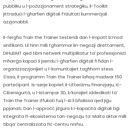
pubbliku u l-pożizzjonament strateġiku, il-Toolkit 
jittraduċi l-għarfien diġitali f’riżultati kummerċjali 
azzjonabbli.     
Il-fergħa Train the Trainer testendi dan l-impatt b’mod 
sinifikanti. Lil hinn milli tgħammar lin-negozji direttament, 
DiHubMT qed tibni netwerk multiplikatur ta’ professjonisti 
mħarrġa kapaċi li jxerrdu l-għarfien diġitali fi ħdan l-
organizzazzjonijiet u l-komunitajiet tagħhom stess. 
S’issa, il-programm Train the Trainer laħaq madwar 150 
parteċipant. Is-serje kopriet il-Litteriżmu Finanzjarju, iċ-
Ċibersigurtà, u l-Istampar 3D, b’korsijiet iddedikati ta’ 
Train the Trainer iffukati fuq l-AI li bħalissa qed jiġu 
ppjanati. Dan l-approċċ jiżgura li l-kapaċità diġitali tiġi 
integrata fl-ekosistema tan-negozju ta’ Malta aktar milli 
tibqa’ ċentralizzata fiċ-ċentru nnifsu.    