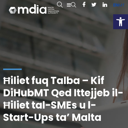
EN
MT
Open
Ħiliet fuq Talba – Kif
DiHubMT Qed Ittejjeb il-
Ħiliet tal-SMEs u l-
Start-Ups ta’ Malta