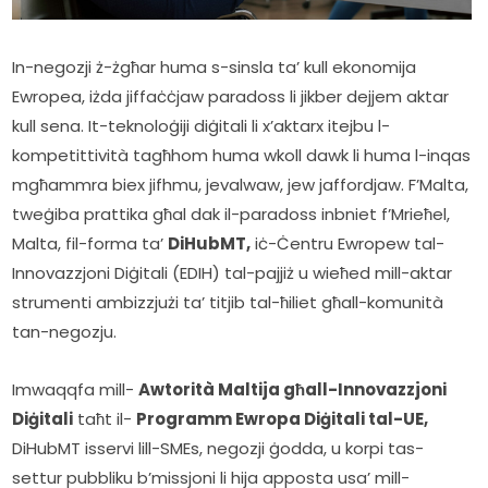
In-negozji ż-żgħar huma s-sinsla ta’ kull ekonomija 
Ewropea, iżda jiffaċċjaw paradoss li jikber dejjem aktar 
kull sena. It-teknoloġiji diġitali li x’aktarx itejbu l-
kompetittività tagħhom huma wkoll dawk li huma l-inqas 
mgħammra biex jifhmu, jevalwaw, jew jaffordjaw. F’Malta, 
tweġiba prattika għal dak il-paradoss inbniet f’Mrieħel, 
Malta, fil-forma ta’ 
DiHubMT,
 iċ-Ċentru Ewropew tal-
Innovazzjoni Diġitali (EDIH) tal-pajjiż u wieħed mill-aktar 
strumenti ambizzjużi ta’ titjib tal-ħiliet għall-komunità 
tan-negozju.  
Imwaqqfa mill- 
Awtorità Maltija għall-Innovazzjoni 
Diġitali
 taħt il- 
Programm Ewropa Diġitali tal-UE,
DiHubMT isservi lill-SMEs, negozji ġodda, u korpi tas-
settur pubbliku b’missjoni li hija apposta usa’ mill-