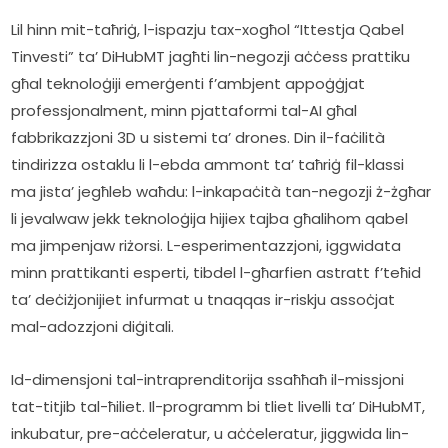
Lil hinn mit-taħriġ, l-ispazju tax-xogħol “Ittestja Qabel 
Tinvesti” ta’ DiHubMT jagħti lin-negozji aċċess prattiku 
għal teknoloġiji emerġenti f’ambjent appoġġjat 
professjonalment, minn pjattaformi tal-AI għal 
fabbrikazzjoni 3D u sistemi ta’ drones. Din il-faċilità 
tindirizza ostaklu li l-ebda ammont ta’ taħriġ fil-klassi 
ma jista’ jegħleb waħdu: l-inkapaċità tan-negozji ż-żgħar 
li jevalwaw jekk teknoloġija hijiex tajba għalihom qabel 
ma jimpenjaw riżorsi. L-esperimentazzjoni, iggwidata 
minn prattikanti esperti, tibdel l-għarfien astratt f’teħid 
ta’ deċiżjonijiet infurmat u tnaqqas ir-riskju assoċjat 
mal-adozzjoni diġitali.  
Id-dimensjoni tal-intraprenditorija ssaħħaħ il-missjoni 
tat-titjib tal-ħiliet. Il-programm bi tliet livelli ta’ DiHubMT, 
inkubatur, pre-aċċeleratur, u aċċeleratur, jiggwida lin-