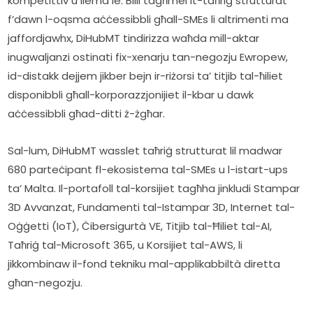
kompetittiv u liema le. Billi tagħmel it-taħriġ strutturat 
f’dawn l-oqsma aċċessibbli għall-SMEs li altrimenti ma 
jaffordjawhx, DiHubMT tindirizza waħda mill-aktar 
inugwaljanzi ostinati fix-xenarju tan-negozju Ewropew, 
id-distakk dejjem jikber bejn ir-riżorsi ta’ titjib tal-ħiliet 
disponibbli għall-korporazzjonijiet il-kbar u dawk 
aċċessibbli għad-ditti ż-żgħar.   
Sal-lum, DiHubMT wasslet taħriġ strutturat lil madwar 
680 parteċipant fl-ekosistema tal-SMEs u l-istart-ups 
ta’ Malta. Il-portafoll tal-korsijiet tagħha jinkludi Stampar 
3D Avvanzat, Fundamenti tal-Istampar 3D, Internet tal-
Oġġetti (IoT), Ċibersigurtà VE, Titjib tal-Ħiliet tal-AI, 
Taħriġ tal-Microsoft 365, u Korsijiet tal-AWS, li 
jikkombinaw il-fond tekniku mal-applikabbiltà diretta 
għan-negozju. 