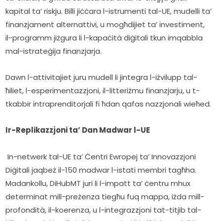
kapital ta’ riskju. Billi jiċċara l-istrumenti tal-UE, mudelli ta’ 
finanzjament alternattivi, u mogħdijiet ta’ investiment, 
il-programm jiżgura li l-kapaċità diġitali tkun imqabbla 
mal-istrateġija finanzjarja.  
Dawn l-attivitajiet juru mudell li jintegra l-iżvilupp tal-
ħiliet, l-esperimentazzjoni, il-litteriżmu finanzjarju, u t-
tkabbir intraprenditorjali fi ħdan qafas nazzjonali wieħed.
Ir-Replikazzjoni ta’ Dan Madwar l-UE
 In-netwerk tal-UE ta’ Ċentri Ewropej ta’ Innovazzjoni 
Diġitali jaqbeż il-150 madwar l-istati membri tagħha. 
Madankollu, DiHubMT juri li l-impatt ta’ ċentru mhux 
determinat mill-preżenza tiegħu fuq mappa, iżda mill-
profondità, il-koerenza, u l-integrazzjoni tat-titjib tal-