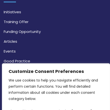
Initiatives
Training Offer
Funding Opportunity
Articles
Events
Good Practice
Strategy
Customize Consent Preferences
CONTACT INFO
We use cookies to help you navigate efficiently and 
perform certain functions. You will find detailed 
information about all cookies under each consent 
MDIA, Twenty20 Business Centre, Triq l-
category below.
Intornjatur, Zone 3, Central Business District,
Birkirkara, CBD 3050