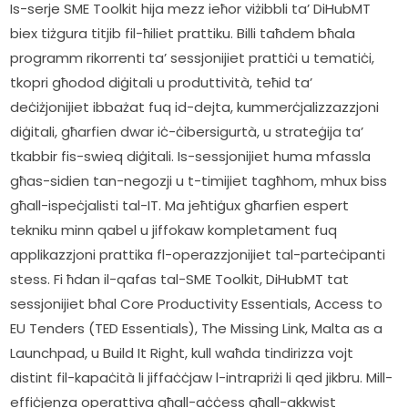
Is-serje SME Toolkit hija mezz ieħor viżibbli ta’ DiHubMT 
biex tiżgura titjib fil-ħiliet prattiku. Billi taħdem bħala 
programm rikorrenti ta’ sessjonijiet prattiċi u tematiċi, 
tkopri għodod diġitali u produttività, teħid ta’ 
deċiżjonijiet ibbażat fuq id-dejta, kummerċjalizzazzjoni 
diġitali, għarfien dwar iċ-ċibersigurtà, u strateġija ta’ 
tkabbir fis-swieq diġitali. Is-sessjonijiet huma mfassla 
għas-sidien tan-negozji u t-timijiet tagħhom, mhux biss 
għall-ispeċjalisti tal-IT. Ma jeħtiġux għarfien espert 
tekniku minn qabel u jiffokaw kompletament fuq 
applikazzjoni prattika fl-operazzjonijiet tal-parteċipanti 
stess. Fi ħdan il-qafas tal-SME Toolkit, DiHubMT tat 
sessjonijiet bħal Core Productivity Essentials, Access to 
EU Tenders (TED Essentials), The Missing Link, Malta as a 
Launchpad, u Build It Right, kull waħda tindirizza vojt 
distint fil-kapaċità li jiffaċċjaw l-intrapriżi li qed jikbru. Mill-
effiċjenza operattiva għall-aċċess għall-akkwist 