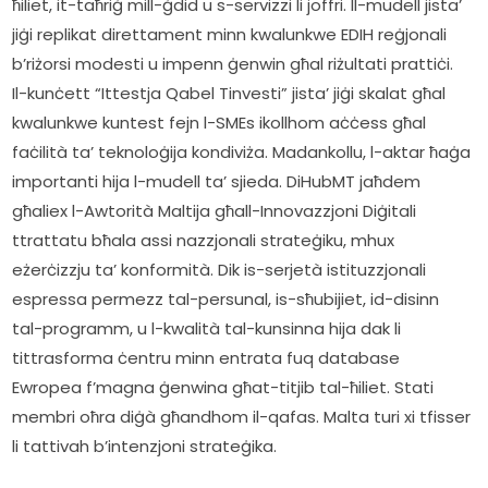
ħiliet, it-taħriġ mill-ġdid u s-servizzi li joffri. Il-mudell jista’ 
jiġi replikat direttament minn kwalunkwe EDIH reġjonali 
b’riżorsi modesti u impenn ġenwin għal riżultati prattiċi. 
Il-kunċett “Ittestja Qabel Tinvesti” jista’ jiġi skalat għal 
kwalunkwe kuntest fejn l-SMEs ikollhom aċċess għal 
faċilità ta’ teknoloġija kondiviża. Madankollu, l-aktar ħaġa 
importanti hija l-mudell ta’ sjieda. DiHubMT jaħdem 
għaliex l-Awtorità Maltija għall-Innovazzjoni Diġitali 
ttrattatu bħala assi nazzjonali strateġiku, mhux 
eżerċizzju ta’ konformità. Dik is-serjetà istituzzjonali 
espressa permezz tal-persunal, is-sħubijiet, id-disinn 
tal-programm, u l-kwalità tal-kunsinna hija dak li 
tittrasforma ċentru minn entrata fuq database 
Ewropea f’magna ġenwina għat-titjib tal-ħiliet. Stati 
membri oħra diġà għandhom il-qafas. Malta turi xi tfisser 
li tattivah b’intenzjoni strateġika.        