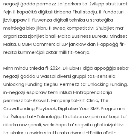
negozji ġodda permezz ta’ perkors ta’ żvilupp strutturat 
fejn il-kapaċità diġitali tinbena f’kull stadju. Il-fundaturi 
jiżviluppaw il-fluwenza diġitali teknika u strateġika 
meħtieġa biex jikbru fi swieq kompetittivi. Sħubijiet ma’ 
organizzazzjonijiet bħall-Malta Business Bureau, Mindset 
Malta, u MBM Commercial LLP jankraw dan l-appoġġ fir-
realtà kummerċjali aktar milli fit-teorija.   
Minn mindu tnieda fl-2024, DiHubMT diġà appoġġja seba’ 
negozji ġodda u wassal diversi gruppi tas-sensiela 
Unlocking Funding tiegħu. Permezz ta’ Unlocking Funding, 
in-negozji esploraw temi inklużi l-Intraprenditorija 
permezz tal-Akkwist, l-impenji tal-EIT Clinic, The 
Crowdfunding Playbook, Digitalise Your SME, Programmi 
ta’ Żvilupp tat-Teknoloġija f’kollaborazzjoni ma’ korpi ta’ 
riċerka nazzjonali, workshops ta’ segwitu għal inizjattivi 
ta’ skalar, u gwida strutturata dwar it-tħejjija għall-