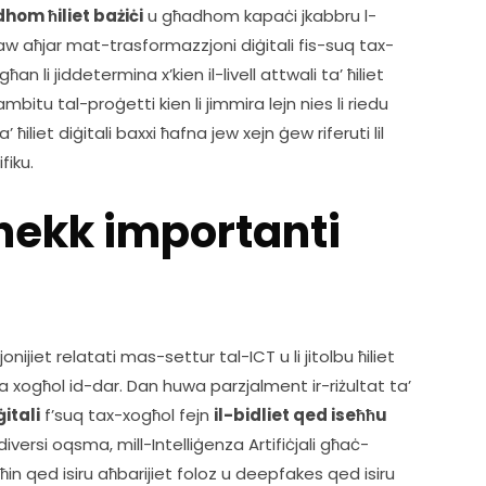
hom ħiliet bażiċi
 u għadhom kapaċi jkabbru l-
aw aħjar mat-trasformazzjoni diġitali fis-suq tax-
l-għan li jiddetermina x’kien il-livell attwali ta’ ħiliet 
ambitu tal-proġetti kien li jimmira lejn nies li riedu 
’ ħiliet diġitali baxxi ħafna jew xejn ġew riferuti lil 
iku.   
ekk importanti
iet relatati mas-settur tal-ICT u li jitolbu ħiliet 
diġitali, filwaqt li xorta għad hemm nies li huma bla xogħol id-dar. Dan huwa parzjalment ir-riżultat ta’ 
itali
 f’suq tax-xogħol fejn 
il-bidliet qed iseħħu 
’diversi oqsma, mill-Intelliġenza Artifiċjali għaċ-
 ħin qed isiru aħbarijiet foloz u deepfakes qed isiru 