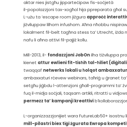
aktar nies jistgħu jipparteċipaw fis-soċjetà
il-popolazzjoni tax-xogħol hija ppreparata għal su
L-użu ta ‘escape room jiżgura 
approċċ interattiv
jiżviluppaw lilhom infushom. Aħna nħobbu nispiraw 
lokalment fil-belt tagħna stess ta’ Utrecht, iżda
nafu li aħna attivi fil-pajjiż kollu.  
Mill-2013, il- 
fondazzjoni JobOn
 ilha tiżviluppa p
kienet 
attur ewlieni fit-tisħiħ tal-ħiliet (diġital
twaqqaf 
netwerks lokali u ħolqot ambaxxaturi
ambaxxaturi rċevew webinars, taħriġ u ġranet ta’
setgħu jiġbdu l-attenzjoni għall-programmi ta’ żvilu
fuq il-midja soċjali, taqsam artikli, ritratti u vidjow
permezz ta’ kampanji kreattivi
 b’kollaborazzjon
L-organizzazzjonijiet wara FutureLab50+ isostnu li
mill-pilastri biex tiġi żgurata Ewropa kompeti