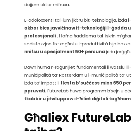
dejjem aktar mifruxa.  
L-adoloxxenti tal-lum jikbru bit-teknoloġija, iżda l-
akbar biex javviċinaw it-teknoloġiji l-ġodda 
professjonali
 . Ħafna ħaddiema tal-iskrin m’għan
sodisfazzjon fix-xogħol u l-produttività hija baxxa
nnifsu u speċjalment 50+ persuna
 jridu jerġgħ
Dawn huma r-raġunijiet fundamentali li wasslu lil
muniċipalità ta’ Rotterdam u l-muniċipalità ta’ Ut
iżda ta’ impatt li 
tlesta b’suċċess minn 650 persu
ppruvati.
 FutureLab huwa programm b’xejn u aċċess
tkabbir u jiżviluppaw il-ħiliet diġitali tagħhom
Għaliex FutureLa