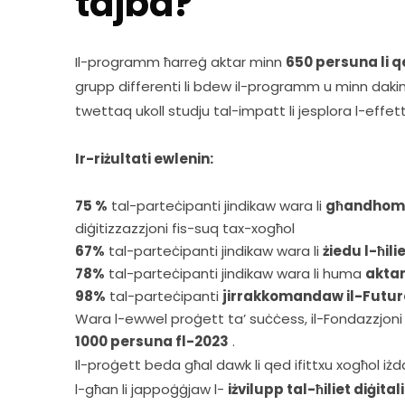
tajba?
Il-programm ħarreġ aktar minn 
650 persuna li q
grupp differenti li bdew il-programm u minn dakin
twettaq ukoll studju tal-impatt li jesplora l-effett
Ir-riżultati ewlenin:
75 %
tal-parteċipanti jindikaw wara li
għandhom 
diġitizzazzjoni fis-suq tax-xogħol
67%
tal-parteċipanti jindikaw wara li
żiedu l-ħil
78%
tal-parteċipanti jindikaw wara li huma
aktar
98%
tal-parteċipanti
jirrakkomandaw il-FutureL
Wara l-ewwel proġett ta’ suċċess, il-Fondazzjoni 
1000 persuna fl-2023
.
Il-proġett beda għal dawk li qed ifittxu xogħol i
l-għan li jappoġġjaw l- 
iżvilupp tal-ħiliet diġita