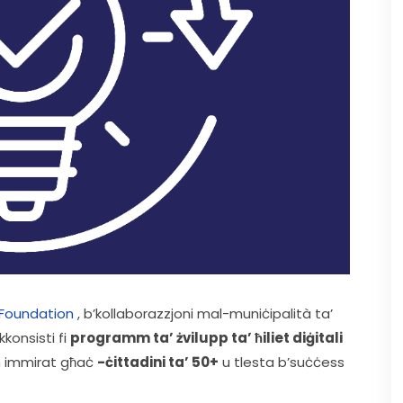
Foundation
 , b’kollaborazzjoni mal-muniċipalità ta’ 
konsisti fi 
programm ta’ żvilupp ta’ ħiliet diġitali 
en immirat għaċ 
-ċittadini ta’ 50+
 u tlesta b’suċċess 