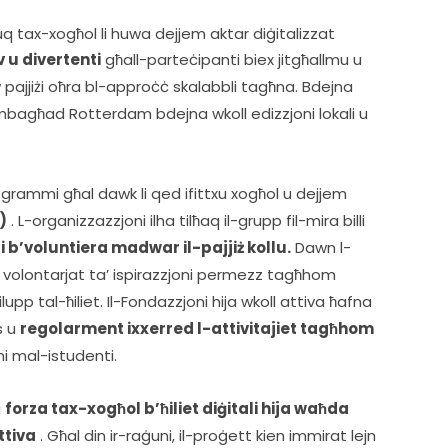
q tax-xogħol li huwa dejjem aktar diġitalizzat
 u divertenti
 għall-parteċipanti biex jitgħallmu u 
pajjiżi oħra bl-approċċ skalabbli tagħna. Bdejna 
 mbagħad Rotterdam bdejna wkoll edizzjoni lokali u 
rogrammi għal dawk li qed ifittxu xogħol u dejjem 
i)
 . L-organizzazzjoni ilha tilħaq il-grupp fil-mira billi 
 b’voluntiera madwar il-pajjiż kollu.
 Dawn l-
 volontarjat ta’ ispirazzjoni permezz tagħhom 
pp tal-ħiliet. Il-Fondazzjoni hija wkoll attiva ħafna 
s u 
regolarment ixxerred l-attivitajiet tagħhom 
i mal-istudenti.    
 
forza tax-xogħol b’ħiliet diġitali hija waħda 
ttiva
 . Għal din ir-raġuni, il-proġett kien immirat lejn 