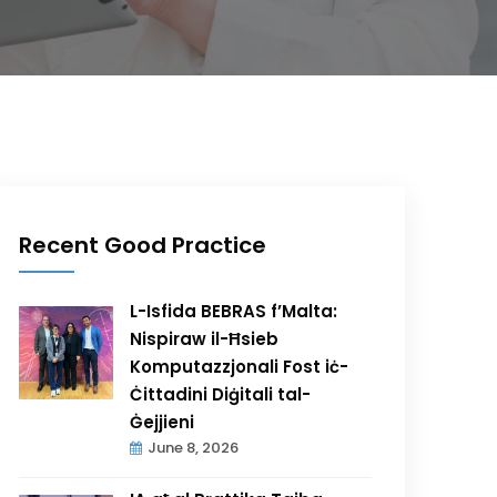
Recent Good Practice
L-Isfida BEBRAS f’Malta:
Nispiraw il-Ħsieb
Komputazzjonali Fost iċ-
Ċittadini Diġitali tal-
Ġejjieni
June 8, 2026