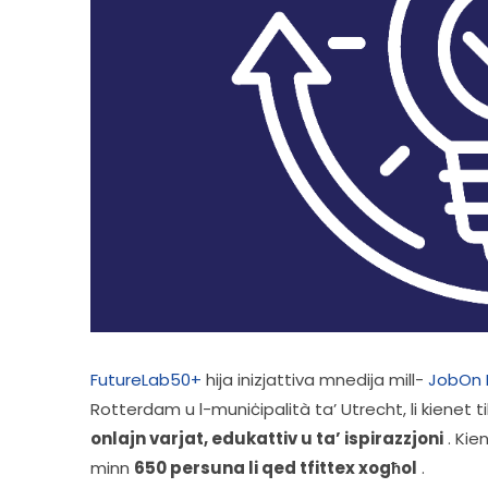
FutureLab50+
 hija inizjattiva mnedija mill- 
JobOn 
Rotterdam u l-muniċipalità ta’ Utrecht, li kienet tik
onlajn varjat, edukattiv u ta’ ispirazzjoni
 . Ki
minn 
650 persuna li qed tfittex xogħol
 .  