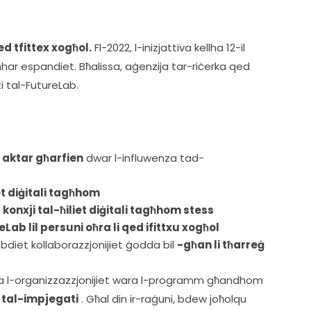
ed tfittex xogħol.
 Fl-2022, l-inizjattiva kellha 12-il 
har espandiet. Bħalissa, aġenzija tar-riċerka qed 
i tal-FutureLab. 
aktar għarfien
dwar l-influwenza tad-
iet diġitali tagħhom
 konxji tal-ħiliet diġitali tagħhom stess
ab lil persuni oħra li qed ifittxu xogħol
bdiet kollaborazzjonijiet ġodda bil
-għan li tħarreġ
żda l-organizzazzjonijiet wara l-programm għandhom 
li tal-impjegati
 . Għal din ir-raġuni, bdew joħolqu 