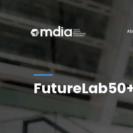
Ab
FutureLab50+