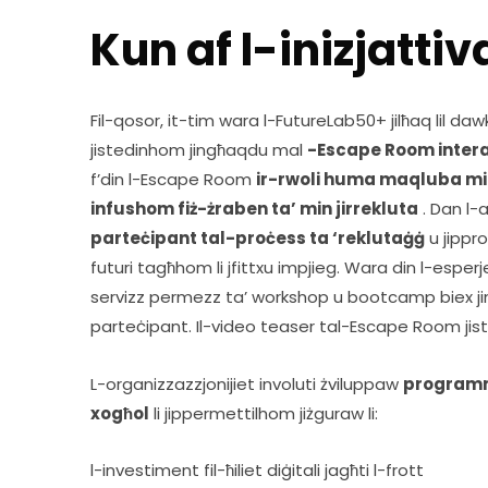
Kun af l-inizjattiv
Fil-qosor, it-tim wara l-FutureLab50+ jilħaq lil dawk
jistedinhom jingħaqdu mal 
-Escape Room intera
f’din l-Escape Room 
ir-rwoli huma maqluba min
infushom fiż-żraben ta’ min jirrekluta
 . Dan l-
parteċipant tal-proċess ta ‘reklutaġġ
 u jippro
futuri tagħhom li jfittxu impjieg. Wara din l-esperj
servizz permezz ta’ workshop u bootcamp biex ji
parteċipant. Il-video teaser tal-Escape Room jista
L-organizzazzjonijiet involuti żviluppaw 
programm 
xogħol
 li jippermettilhom jiżguraw li:
l-investiment fil-ħiliet diġitali jagħti l-frott