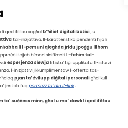
a
 li qed ifittxu xogħol 
b’ħiliet diġitali bażiċi
 , u 
ttiva
 tal-inizjattiva. Il-karatteristika pendenti hija li 
ħabba li l-persuni qiegħda jridu jpoġġu lilhom 
approċċ itejjeb b’mod sinifikanti l 
-fehim tal-
vdi 
esperjenza siewja
 li tista’ tiġi applikata fl-isforzi 
enza, l-inizjattivi jikkumplimentaw l-offerta tas-
nħoloq 
pjan ta’ żvilupp diġitali personali
 għal kull 
’ jinstab fuq 
permezz ta’ din il-link
 .    
ta’ suċċess minn, għal u ma’ dawk li qed ifittxu 