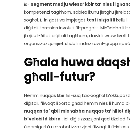
is- 
segment medju wiesa’ kbir ta’ nies li għand
kompetenzi tagħhom, sabiex ikunu jistgħu jirrelat
xogħol. L-inizjattiva impjegat 
test inizjali
 li kellu 
diġitali tan-nies involuti fil-proġett. Minħabba li l-
jtejbu l-ħiliet diġitali tagħhom, dawk li wrew livelli ta
organizzazzjonijiet sħab li indirizzaw il-grupp speċif
Għala huwa daqsh
għall-futur?
Hemm nuqqas kbir fis-suq tax-xogħol b’okkupazzjonij
nuqqas ta’ qbil minħabba nuqqas ta’ ħiliet diġ
b’veloċità kbira
 . Id-diġitizzazzjoni qed tiżdied f
ċibersigurtà u r-robotizzazzjoni filwaqt li fl-istess