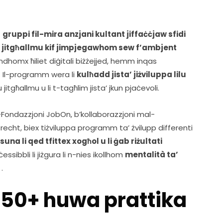
 
gruppi fil-mira anzjani kultant jiffaċċjaw sfidi 
u jitgħallmu kif jimpjegawhom sew f’ambjent 
dhomx ħiliet diġitali biżżejjed, hemm inqas 
. Il-programm wera li 
kulħadd jista’ jiżviluppa lilu 
u jitgħallmu u li t-tagħlim jista’ jkun pjaċevoli.  
l-Fondazzjoni JobOn, b’kollaborazzjoni mal-
recht, biex tiżviluppa programm ta’ żvilupp differenti 
na li qed tfittex xogħol u li ġab riżultati 
ibbli li jiżgura li n-nies ikollhom 
mentalità ta’ 
 .
b50+ huwa prattika