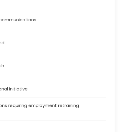
ecommunications
and
ish
nal initiative
ons requiring employment retraining