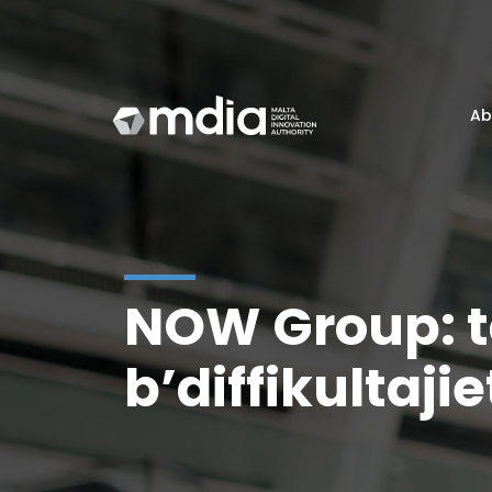
Ab
NOW Group: ta
b’diffikultaji