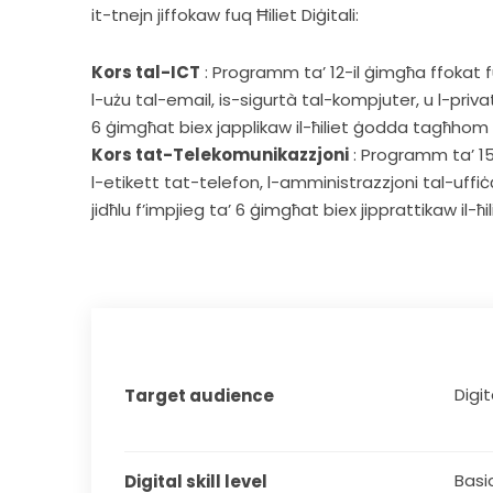
it-tnejn jiffokaw fuq Ħiliet Diġitali:
Kors tal-ICT
: Programm ta’ 12-il ġimgħa ffokat fuq
l-użu tal-email, is-sigurtà tal-kompjuter, u l-priv
6 ġimgħat biex japplikaw il-ħiliet ġodda tagħhom 
Kors tat-Telekomunikazzjoni
: Programm ta’ 15-
l-etikett tat-telefon, l-amministrazzjoni tal-uffiċċj
jidħlu f’impjieg ta’ 6 ġimgħat biex jipprattikaw il-
Digit
Target audience
Basi
Digital skill level