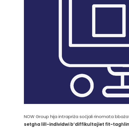
NOW Group hija intrapriża soċjali rinomata bbażata f
setgħa lill-individwi b’diffikultajiet fit-tagħl