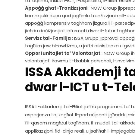
ta’ oqsma, inklużi l-ICT, l-ospitalità, il-ħiliet essenzj
Appoġġ għat-Tranżizzjoni
: NOW Group jipprepara
kemm jekk ikunu qed jagħmlu tranżizzjoni mill-edu
appoġġ komprensiv tagħhom jiżgura li l-parteċ
jieħdu deċiżjonijiet infurmati dwar il-futur tagħho
Servizz tal-Familja
: ISSA Grupp jipprovdi appoġġ 
tagħlim jew bl-awtiżmu, u joffri assistenza u gwida
Opportunitajiet ta’ Volontarjat
: NOW Group iħeġ
volontarjat, irawmu t-tkabbir personali, l-involvime
ISSA Akkademji tal
dwar l-ICT u t-Te
ISSA L-akkademji tal-Ħiliet joffru programmi ta’ taħr
esperjenza ta’ xogħol. Il-parteċipanti jgħaddu minn
fil-qasam magħżul tagħhom. Il-mudell tal-akkademj
applikazzjoni fid-dinja reali, u jsaħħaħ l-impjega