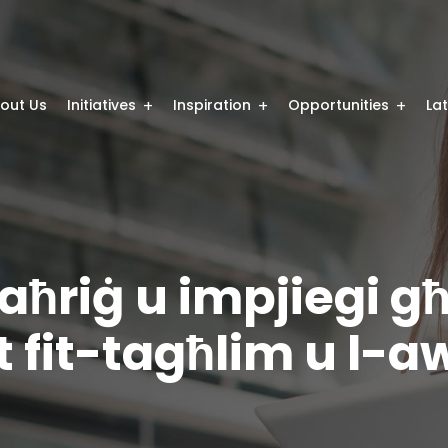
out Us
Initiatives
Inspiration
Opportunities
La
ħriġ u impjiegi għ
et fit-tagħlim u l-