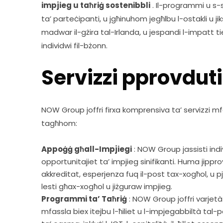
impjieg u taħriġ sostenibbli
 . Il-programmi u s-s
ta’ parteċipanti, u jgħinuhom jegħlbu l-ostakli u 
madwar il-gżira tal-Irlanda, u jespandi l-impatt ti
individwi fil-bżonn.
Servizzi pprovduti
NOW Group joffri firxa komprensiva ta’ servizzi mfa
tagħhom:
Appoġġ għall-Impjiegi
: NOW Group jassisti indiv
opportunitajiet ta’ impjieg sinifikanti. Huma jipp
akkreditat, esperjenza fuq il-post tax-xogħol, u pja
lesti għax-xogħol u jiżguraw impjieg.
Programmi ta’ Taħriġ
: NOW Group joffri varjetà 
mfassla biex itejbu l-ħiliet u l-impjegabbiltà tal