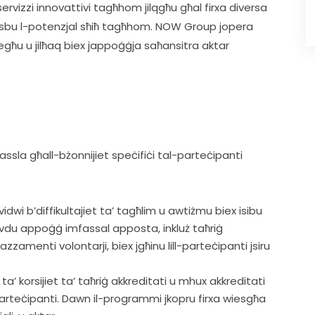
ervizzi innovattivi tagħhom jilqgħu għal firxa diversa 
jiksbu l-potenzjal sħiħ tagħhom. NOW Group jopera 
egħu u jilħaq biex jappoġġja saħansitra aktar 
ssla għall-bżonnijiet speċifiċi tal-parteċipanti 
idwi b’diffikultajiet ta’ tagħlim u awtiżmu biex isibu
rovdu appoġġ imfassal apposta, inkluż taħriġ
zzamenti volontarji, biex jgħinu lill-parteċipanti jsiru
ta’ korsijiet ta’ taħriġ akkreditati u mhux akkreditati
-parteċipanti. Dawn il-programmi jkopru firxa wiesgħa