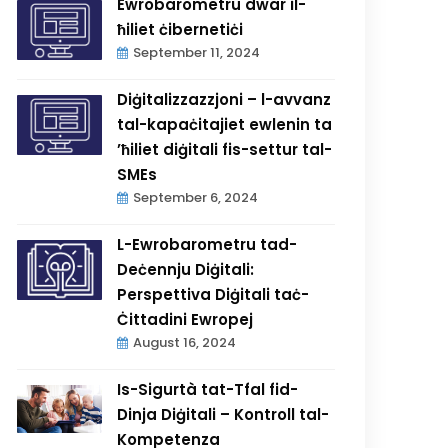
Ewrobarometru dwar il-
ħiliet ċibernetiċi
September 11, 2024
Diġitalizzazzjoni – l-avvanz
tal-kapaċitajiet ewlenin ta
’ħiliet diġitali fis-settur tal-
SMEs
September 6, 2024
L-Ewrobarometru tad-
Deċennju Diġitali:
Perspettiva Diġitali taċ-
Ċittadini Ewropej
August 16, 2024
Is-Sigurtà tat-Tfal fid-
Dinja Diġitali – Kontroll tal-
Kompetenza