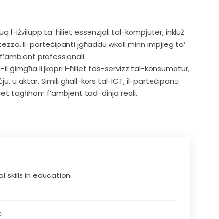
 l-iżvilupp ta’ ħiliet essenzjali tal-kompjuter, inkluż
atezza. Il-parteċipanti jgħaddu wkoll minn impjieg ta’
f’ambjent professjonali.
il ġimgħa li jkopri l-ħiliet tas-servizz tal-konsumatur,
u, u aktar. Simili għall-kors tal-ICT, il-parteċipanti
ħiliet tagħhom f’ambjent tad-dinja reali.
al skills in education.
c