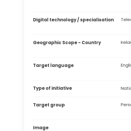
Tel
Digital technology / specialisation
Irel
Geographic Scope - Country
Engl
Target language
Type of initiative
Natio
Pers
Target group
Image