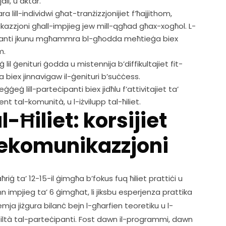
ali, u aktar.
 lill-individwi għat-tranżizzjonijiet f’ħajjithom,
kazzjoni għall-impjieg jew mill-qgħad għax-xogħol. L-
ipanti jkunu mgħammra bl-għodda meħtieġa biex
m.
lil ġenituri ġodda u mistennija b’diffikultajiet fit-
 biex jinnavigaw il-ġenituri b’suċċess.
ġeġ lill-parteċipanti biex jidħlu f’attivitajiet ta’
nt tal-komunità, u l-iżvilupp tal-ħiliet.
-Ħiliet: korsijiet
lekomunikazzjoni
iġ ta’ 12-15-il ġimgħa b’fokus fuq ħiliet prattiċi u 
 impjieg ta’ 6 ġimgħat, li jiksbu esperjenza prattika 
a jiżgura bilanċ bejn l-għarfien teoretiku u l-
bbiltà tal-parteċipanti. Fost dawn il-programmi, dawn 