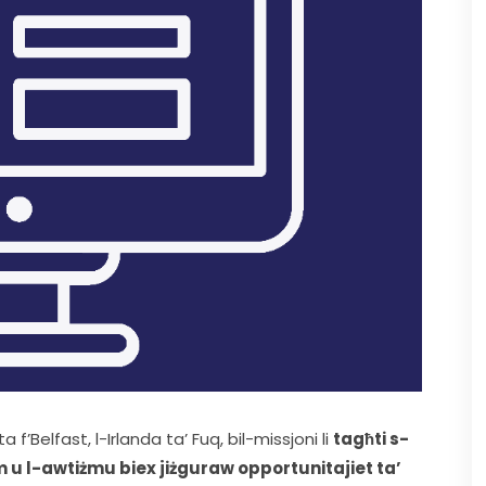
’Belfast, l-Irlanda ta’ Fuq, bil-missjoni li 
tagħti s-
im u l-awtiżmu biex jiżguraw opportunitajiet ta’ 