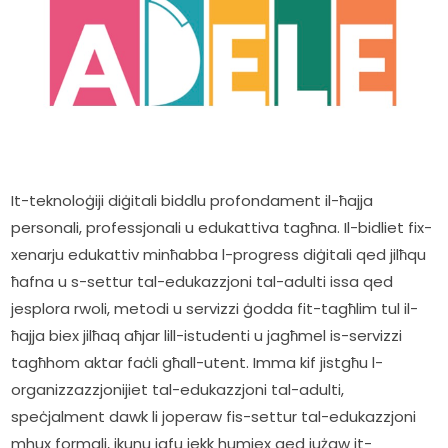
It-teknoloġiji diġitali biddlu profondament il-ħajja 
personali, professjonali u edukattiva tagħna. Il-bidliet fix-
xenarju edukattiv minħabba l-progress diġitali qed jilħqu 
ħafna u s-settur tal-edukazzjoni tal-adulti issa qed 
jesplora rwoli, metodi u servizzi ġodda fit-tagħlim tul il-
ħajja biex jilħaq aħjar lill-istudenti u jagħmel is-servizzi 
tagħhom aktar faċli għall-utent. Imma kif jistgħu l-
organizzazzjonijiet tal-edukazzjoni tal-adulti, 
speċjalment dawk li joperaw fis-settur tal-edukazzjoni 
mhux formali, ikunu jafu jekk humiex qed jużaw it-