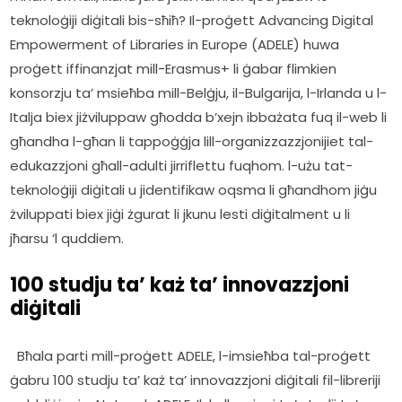
teknoloġiji diġitali bis-sħiħ? Il-proġett Advancing Digital 
Empowerment of Libraries in Europe (ADELE) huwa 
proġett iffinanzjat mill-Erasmus+ li ġabar flimkien 
konsorzju ta’ msieħba mill-Belġju, il-Bulgarija, l-Irlanda u l-
Italja biex jiżviluppaw għodda b’xejn ibbażata fuq il-web li 
għandha l-għan li tappoġġja lill-organizzazzjonijiet tal-
edukazzjoni għall-adulti jirriflettu fuqhom. l-użu tat-
teknoloġiji diġitali u jidentifikaw oqsma li għandhom jiġu 
żviluppati biex jiġi żgurat li jkunu lesti diġitalment u li 
jħarsu ‘l quddiem.     
100 studju ta’ każ ta’ innovazzjoni
diġitali
  Bħala parti mill-proġett ADELE, l-imsieħba tal-proġett 
ġabru 100 studju ta’ każ ta’ innovazzjoni diġitali fil-libreriji 