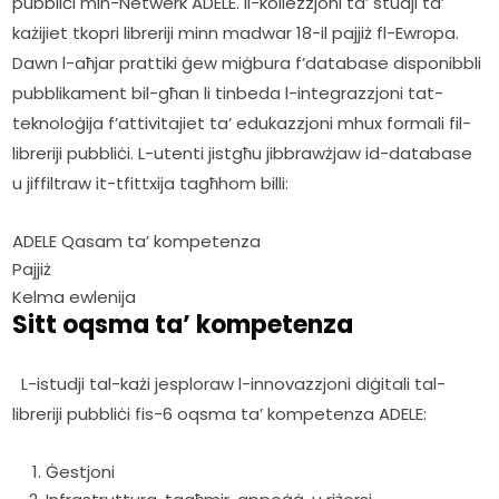
pubbliċi min-Netwerk ADELE. Il-kollezzjoni ta’ studji ta’ 
każijiet tkopri libreriji minn madwar 18-il pajjiż fl-Ewropa. 
Dawn l-aħjar prattiki ġew miġbura f’database disponibbli 
pubblikament bil-għan li tinbeda l-integrazzjoni tat-
teknoloġija f’attivitajiet ta’ edukazzjoni mhux formali fil-
libreriji pubbliċi. L-utenti jistgħu jibbrawżjaw id-database 
u jiffiltraw it-tfittxija tagħhom billi:     
ADELE Qasam ta’ kompetenza
Pajjiż
Kelma ewlenija
Sitt oqsma ta’ kompetenza
  L-istudji tal-każi jesploraw l-innovazzjoni diġitali tal-
libreriji pubbliċi fis-6 oqsma ta’ kompetenza ADELE:  
Ġestjoni