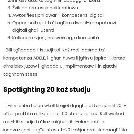
Infrastruttura, tagħmir, appoġġ, u riżorsi
Żvilupp professjonali kontinwu
Awtoriflessjoni dwar il-kompetenzi diġitali
Opportunitajiet ta’ tagħlim dwar il-kompetenzi
diġitali għall-utenti
Kollaborazzjoni, netwerking, u komunità
  Billi tgħaqqad l-istudji tal-każ mal-oqsma ta’ 
kompetenza ADELE, l-għan huwa li jgħin u jispira lil librara 
oħra biex jużaw l-għodda u jimplimentaw l-inizjattivi 
tagħhom stess!  
Spotlighting 20 każ studju
  L-imsieħba ħolqu wkoll ktejjeb li jagħti attenzjoni lil 20 l-
aħjar prattika mill-ġbir ta’ 100 studju ta’ każ. Kull wieħed 
mill-100 studju ta’ każ miġbur fih l-elementi ta’ 
innovazzjoni tiegħu stess. L-20 l-aħjar prattika magħżula 