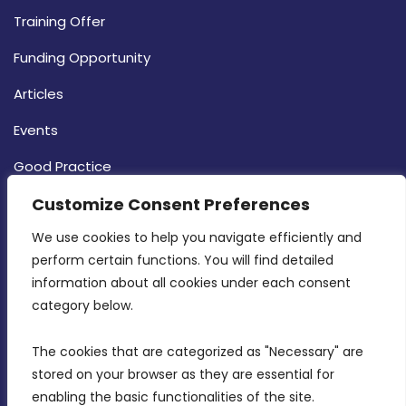
Training Offer
Funding Opportunity
Articles
Events
Good Practice
Strategy
Customize Consent Preferences
CONTACT INFO
We use cookies to help you navigate efficiently and 
perform certain functions. You will find detailed 
information about all cookies under each consent 
MDIA, Twenty20 Business Centre, Triq l-
category below.
Intornjatur, Zone 3, Central Business District,
Birkirkara, CBD 3050
The cookies that are categorized as "Necessary" are 
stored on your browser as they are essential for 
(356) 21 828 800
enabling the basic functionalities of the site.