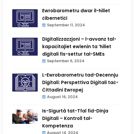
Ewrobarometru dwar il-ħiliet
ċibernetiċi
September 11, 2024
Diġitalizzazzjoni – l-avvanz tal-
kapaċitajiet ewlenin ta ’ħiliet
diġitali fis-settur tal-SMEs
September 6, 2024
L-Ewrobarometru tad-Deċennju
Diġitali: Perspettiva Diġitali taċ-
Ċittadini Ewropej
August 16, 2024
Is-Sigurtà tat-Tfal fid-Dinja
Diġitali – Kontroll tal-
Kompetenza
August 14, 2024