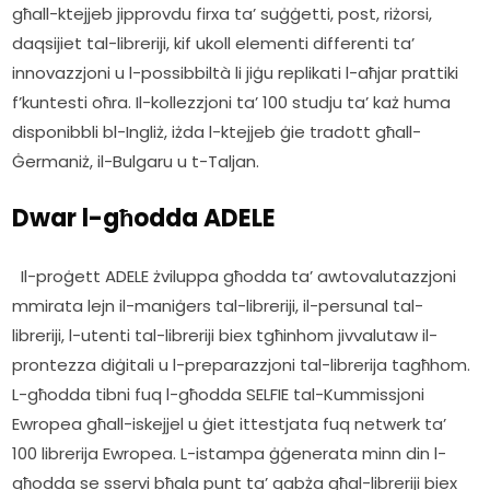
għall-ktejjeb jipprovdu firxa ta’ suġġetti, post, riżorsi, 
daqsijiet tal-libreriji, kif ukoll elementi differenti ta’ 
innovazzjoni u l-possibbiltà li jiġu replikati l-aħjar prattiki 
f’kuntesti oħra. Il-kollezzjoni ta’ 100 studju ta’ każ huma 
disponibbli bl-Ingliż, iżda l-ktejjeb ġie tradott għall-
Ġermaniż, il-Bulgaru u t-Taljan.     
Dwar l-għodda ADELE
  Il-proġett ADELE żviluppa għodda ta’ awtovalutazzjoni 
mmirata lejn il-maniġers tal-libreriji, il-persunal tal-
libreriji, l-utenti tal-libreriji biex tgħinhom jivvalutaw il-
prontezza diġitali u l-preparazzjoni tal-librerija tagħhom. 
L-għodda tibni fuq l-għodda SELFIE tal-Kummissjoni 
Ewropea għall-iskejjel u ġiet ittestjata fuq netwerk ta’ 
100 librerija Ewropea. L-istampa ġġenerata minn din l-
għodda se sservi bħala punt ta’ qabża għal-libreriji biex 