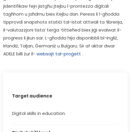
jidentifikaw fejn jistgħu jtejbu l-prontezza diġitali 
tagħhom u jaħdmu biex itejbu dan. Peress li l-għodda 
tipprovdi snapshots statiċi tal-istat attwali ta ‘librerija, 
il-valutazzjoni tista’ terġa ‘tittieħed biex jiġi evalwat il-
progress li jkun sar. L-għodda hija disponibbli bl-Ingliż, 
Irlandiż, Taljan, Ġermaniż u Bulgaru. Sir af aktar dwar 
ADELE billi żur il- 
websajt tal-proġett
 .     
Target audience
Digital skills in education.