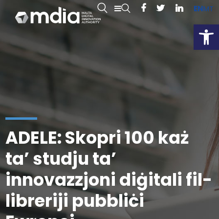
EN
MT
Open
ADELE: Skopri 100 każ
ta’ studju ta’
innovazzjoni diġitali fil-
libreriji pubbliċi