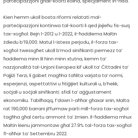
parteċipazzjoni għall-koorti kollha, speċjalment in-nisa.
Kien hemm ukoll bosta riformi relatati mal-
parteċipazzjoni kontinwa tal-koorti li qed jixjieħu fis-suq 
tax-xogħol. Bejn l-2012 u l-2022, il-ħaddiema Maltin 
żdiedu b’19,000. Matul l-istess perjodu, il-forza tax-
xogħol twessgħet ukoll b’mod sinifikanti permezz ta’ 
ħaddiema minn lil hinn minn xtutna, kemm ta’ 
nazzjonalità tal-Unjoni Ewropea kif ukoll ta’ Ċittadini ta’ 
Pajjiżi Terzi, li ġabet magħha taħlita varjata ta’ normi, 
esperjenzi, aspettattivi u ħtiġijiet kulturali u, b’hekk, 
soċjali u soċjali sinifikanti. sfidi ta’ aġġustament 
ekonomiku. Tabilħaqq, f’dawn l-aħħar għaxar snin, Malta 
rat 190,000 barrani jiffurmaw parti mill-forza tax-xogħol 
tagħha għal ċertu ammont ta’ żmien. Il-ħaddiema mhux 
Maltin kienu jammontaw għal 27.9% tal-forza tax-xogħol 
fl-aħħar ta’ Settembru 2022.