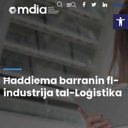
EN
MT
Open
Ħaddiema barranin fl-
industrija tal-Loġistika