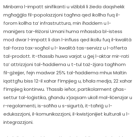
Minbarra l-impatt sinifikanti u viżibbli li żieda daqshekk 
mgħaġġla fil-popolazzjoni tagħna qed ikollha fuq il-
forom kollha ta’ infrastruttura, min iħaddem u l-
maniġers tar-Riżorsi Umani huma mħassba bl-istess 
mod dwar l-impatt li dan l-influss qed ikollu fuq il-kwalità 
tal-forza tax-xogħol u l- kwalità tas-servizz u l-offerta 
tal-prodott. It-tħassib huwa varjat u ġej l-aktar mir-rati 
ta’ attrizzjoni tal-ħaddiema u t-tul taż-żjara tagħhom 
fil-gżejjer, fejn madwar 25% tal-ħaddiema mhux Maltin 
iqattgħu biss 12-il xahar f’impjieg u, bħala medja, 22 xahar 
f’impjieg kontinwu. Tħassib ieħor, partikolarment għas-
settur tal-loġistika, għandu x’jaqsam ukoll mal-liċenzjar u 
r-regolamenti, is-saħħa u s-sigurtà, it-taħriġ u l-
edukazzjoni, il-komunikazzjoni, il-kwistjonijiet kulturali u l-
integrazzjoni.