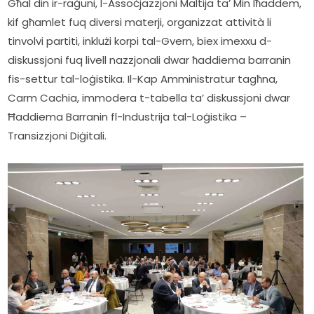
Għal din ir-raġuni, l-Assoċjazzjoni Maltija ta’ Min Iħaddem, 
kif għamlet fuq diversi materji, organizzat attività li 
tinvolvi partiti, inklużi korpi tal-Gvern, biex imexxu d-
diskussjoni fuq livell nazzjonali dwar ħaddiema barranin 
fis-settur tal-loġistika. Il-Kap Amministratur tagħna, 
Carm Cachia, immodera t-tabella ta’ diskussjoni dwar 
Ħaddiema Barranin fl-Industrija tal-Loġistika – 
Transizzjoni Diġitali.