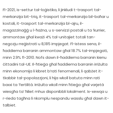
Fl-2021, is-settur tal-loġistika, li jinkludi t-trasport tal-
merkanzija bit-triq, it-trasport tal-merkanzija bil-baħar u 
kostali, it-trasport tal-merkanzija bl-ajru, il-
magazzinaġġ u l-ħażna, u s-servizzi postali u ta ‘kurrier, 
ammontaw għal kważi 4% tal-unitajiet totali tan-
negozju rreġistrati u 8,185 impjegat. Fl-istess sena, il-
ħaddiema barranin ammontaw għal 18.7% tal-impjegati, 
minn 2.9% fl-2010. Nofs dawn il-ħaddiema barranin kienu 
ċittadini tal-UE. Il-ħtieġa għal ħaddiema barranin irriżulta 
minn ekonomija li kibret b’rati fenomenali, li qabżet it-
tkabbir tal-popolazzjoni, li hija wkoll batuta minn rati 
baxxi ta ‘fertilità. Irriżulta wkoll minn ħtieġa għal varjetà 
wiesgħa ta’ ħiliet mhux disponibbli lokalment. Ix-xewqa u 
r-rieda tagħna li nkomplu nespandu wasslu għal dawn it-
talbiet.