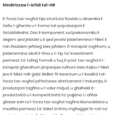
Nindirizzaw l-isfidi tal-HR
Il-forza tax-xogħol hija struttura fluwida u dinamika li 
tieħu l-għamla u l-forma tal-popolazzjoni li 
tistabbilixxiha. Dan il-komponent soċjoekonomiku li 
dejjem qed jinbidel u li qed jevolvi jiddetermina l-ħiliet li 
min iħaddem jeħtieġ biex jaħdem fl-intrapriżi tagħhom, u 
jiddetermina wkoll il-firxa u t-tip ta’ investiment 
permezz ta’ taħriġ formali u fuq il-post tax-xogħol li l-
intrapriżi għandhom jimpenjaw ruħhom biex itejbu l-ħiliet 
jew il-ħiliet mill-ġdid. Bidliet fil-kwantum u l-kwalità tal-
forza tax-xogħol jaffettwaw direttament l-industrija, il-
produzzjoni tagħha u l-valur miżjud, u għalhekk il-
produttività u l-kompetittività ta ‘pajjiżna. L-aħħar 
għaxar snin ra l-forza tax-xogħol tagħna kkonsolidata u 
msaħħa permezz ta’ żidiet b’ritmu mgħaġġel fir-rati ta’ 