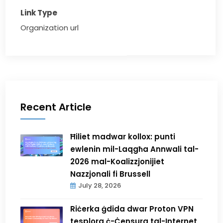
Link Type
Organization url
Recent Article
Ħiliet madwar kollox: punti
ewlenin mil-Laqgħa Annwali tal-
2026 mal-Koalizzjonijiet
Nazzjonali fi Brussell
July 28, 2026
Riċerka ġdida dwar Proton VPN
tesplora ċ-Ċensura tal-Internet