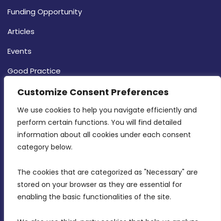
Funding Opportunity
Articles
Events
Good Practice
Strategy
Customize Consent Preferences
CONTACT INFO
We use cookies to help you navigate efficiently and 
perform certain functions. You will find detailed 
information about all cookies under each consent 
MDIA, Twenty20 Business Centre, Triq l-
category below.
Intornjatur, Zone 3, Central Business District,
Birkirkara, CBD 3050
The cookies that are categorized as "Necessary" are 
stored on your browser as they are essential for 
(356) 21 828 800
enabling the basic functionalities of the site.
info@mdia.gov.mt