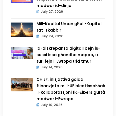
madwar id-dinja
July 27, 2026
Mill-Kapital Uman għall-Kapital
tat-Tkabbir
July 24, 2026
Id-diskrepanza diġitali bejn is-
sessi issa għandha mappa, u
turi fejn l-Ewropa trid tmur
July 14, 2026
CHIEF, inizjattiva ġdida
ffinanzjata mill-UE biex tissaħħaħ
il-kollaborazzjoni fiċ-ċibersigurtà
madwar l-Ewropa
July 10, 2026