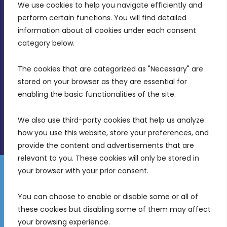
We use cookies to help you navigate efficiently and 
MDIA, Twenty20 Business Centre, Triq l-
perform certain functions. You will find detailed 
Intornjatur, Zone 3, Central Business District,
information about all cookies under each consent 
Birkirkara, CBD 3050
category below.
(356) 21 828 800
The cookies that are categorized as "Necessary" are 
stored on your browser as they are essential for 
info@mdia.gov.mt
enabling the basic functionalities of the site.
Office Hours: 7AM - 4PM
We also use third-party cookies that help us analyze 
how you use this website, store your preferences, and 
provide the content and advertisements that are 
relevant to you. These cookies will only be stored in 
your browser with your prior consent.
Disclaimer
Gender Equality Plan
Data Protection Policy
You can choose to enable or disable some or all of 
Freedom of Information
these cookies but disabling some of them may affect 
© 2026 Malta Digital Innovation. All Rights Reserved.
your browsing experience.