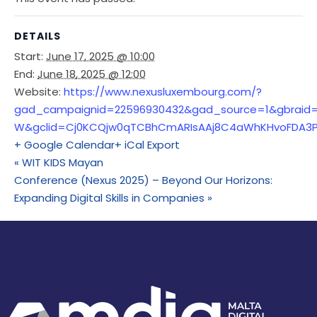
DETAILS
Start:
June 17, 2025 @ 10:00
End:
June 18, 2025 @ 12:00
Website:
https://www.nexusluxembourg.com/?
gad_campaignid=22596930432&gad_source=1&gbraid
W&gclid=Cj0KCQjw0qTCBhCmARIsAAj8C4aWhKHvoFDA3P
+ Google Calendar
+ iCal Export
«
WIT KIDS Mayan
Conference (Nexus 2025) – Beyond Our Horizons:
Expanding Digital Skills in Companies
»