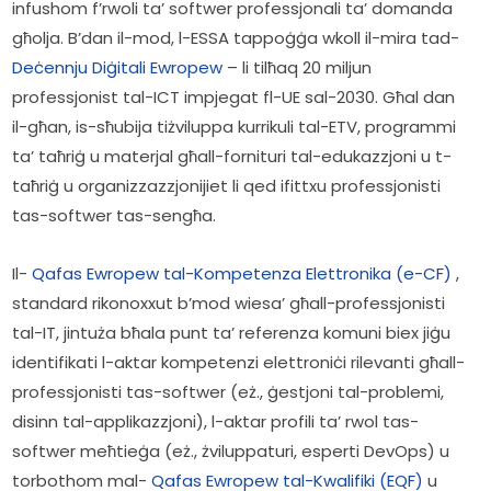
infushom f’rwoli ta’ softwer professjonali ta’ domanda 
għolja. B’dan il-mod, l-ESSA tappoġġa wkoll il-mira tad- 
Deċennju Diġitali Ewropew
 – li tilħaq 20 miljun 
professjonist tal-ICT impjegat fl-UE sal-2030. Għal dan 
il-għan, is-sħubija tiżviluppa kurrikuli tal-ETV, programmi 
ta’ taħriġ u materjal għall-fornituri tal-edukazzjoni u t-
taħriġ u organizzazzjonijiet li qed ifittxu professjonisti 
tas-softwer tas-sengħa.     
Il- 
Qafas Ewropew tal-Kompetenza Elettronika (e-CF)
 , 
standard rikonoxxut b’mod wiesa’ għall-professjonisti 
tal-IT, jintuża bħala punt ta’ referenza komuni biex jiġu 
identifikati l-aktar kompetenzi elettroniċi rilevanti għall-
professjonisti tas-softwer (eż., ġestjoni tal-problemi, 
disinn tal-applikazzjoni), l-aktar profili ta’ rwol tas-
softwer meħtieġa (eż., żviluppaturi, esperti DevOps) u 
torbothom mal- 
Qafas Ewropew tal-Kwalifiki (EQF)
 u 