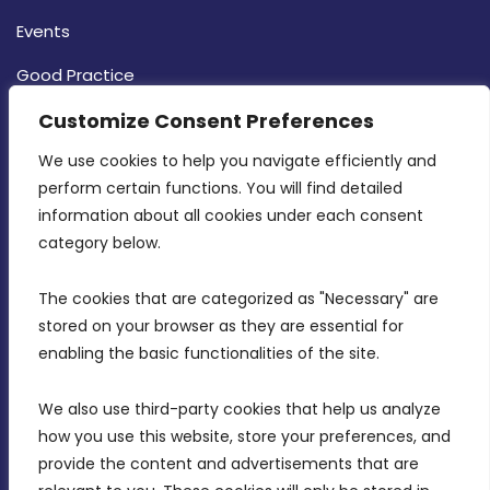
Events
Good Practice
Strategy
Customize Consent Preferences
CONTACT INFO
We use cookies to help you navigate efficiently and 
perform certain functions. You will find detailed 
information about all cookies under each consent 
MDIA, Twenty20 Business Centre, Triq l-
category below.
Intornjatur, Zone 3, Central Business District,
Birkirkara, CBD 3050
The cookies that are categorized as "Necessary" are 
stored on your browser as they are essential for 
(356) 21 828 800
enabling the basic functionalities of the site.
info@mdia.gov.mt
We also use third-party cookies that help us analyze 
Office Hours: 7AM - 4PM
how you use this website, store your preferences, and 
provide the content and advertisements that are 