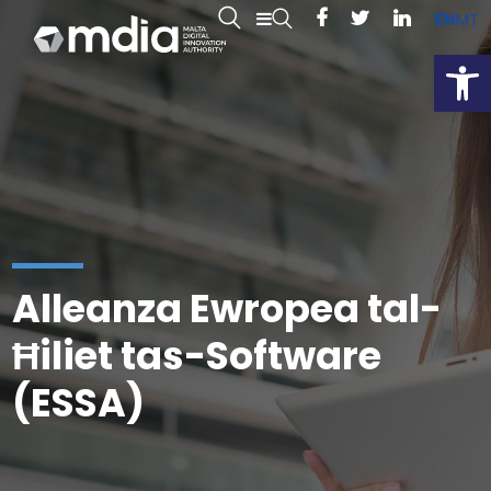
EN
MT
Open
Alleanza Ewropea tal-
Ħiliet tas-Software
(ESSA)