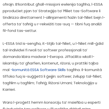
oħrajn. B’kontribut għall-missjoni ewlenija tagħha, l-ESSA 
pproduċiet pjan ta’ Strateġija ta’ Ħiliet tas-Software li 
tindirizza direttament l-allinjamenti ħażin tal-ħiliet bejn l-
offerta ta’ taħriġ u r-rekwiżiti tas-suq — tibni fuq analiżi 
fil-fond tas-settur. 
L-ESSA trid is-sengħa, it-titjib tal-ħiliet, u l-ħiliet mill-ġdid 
tal-individwi fi rwoli ta’ softwer professjonali ta’ 
domanda kbira madwar l-Ewropa. Jiffaċilita wkoll l-
iskambju ta’ għarfien, kontenut, riżorsi, u prattiki tajba 
mal 
-komunità ESSA Software Skills
 tagħha. Il-komunità 
tiffoka fuq is-suġġetti li ġejjin: softwer; żvilupp tal-ħiliet; 
tagħlim u tagħlim; Taħriġ; Riżorsi Umani; Teknoloġija u 
Karrieri.  
Wara l-proġett hemm konsorzju ta’ msieħba u esperti 
fl-industrija tas-softwer u fil-politika diġitali minn 