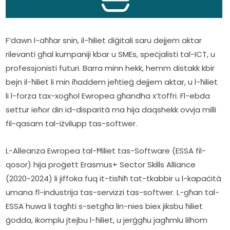
F’dawn l-aħħar snin, il-ħiliet diġitali saru dejjem aktar 
rilevanti għal kumpaniji kbar u SMEs, speċjalisti tal-ICT, u 
professjonisti futuri. Barra minn hekk, hemm distakk kbir 
bejn il-ħiliet li min iħaddem jeħtieġ dejjem aktar, u l-ħiliet 
li l-forza tax-xogħol Ewropea għandha x’toffri. Fl-ebda 
settur ieħor din id-disparità ma hija daqshekk ovvja milli 
fil-qasam tal-iżvilupp tas-softwer.    
L-Alleanza Ewropea tal-Ħiliet tas-Software (ESSA fil-
qosor) hija proġett Erasmus+ Sector Skills Alliance 
(2020-2024) li jiffoka fuq it-tisħiħ tat-tkabbir u l-kapaċità 
umana fl-industrija tas-servizzi tas-softwer. L-għan tal-
ESSA huwa li tagħti s-setgħa lin-nies biex jiksbu ħiliet 
ġodda, ikomplu jtejbu l-ħiliet, u jerġgħu jagħmlu lilhom 