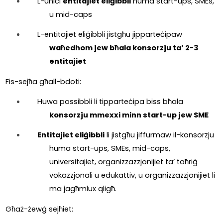
L-uniċi 
entitajiet eliġibbli
 huma start-ups, SMEs, 
u mid-caps
L-entitajiet eliġibbli jistgħu jipparteċipaw 
waħedhom jew bħala konsorzju ta’ 2-3 
entitajiet
Fis-sejħa għall-bdoti:
Huwa possibbli li tipparteċipa biss bħala 
konsorzju mmexxi minn start-up jew SME
Entitajiet eliġibbli
 li jistgħu jiffurmaw il-konsorzju 
huma start-ups, SMEs, mid-caps, 
universitajiet, organizzazzjonijiet ta’ taħriġ 
vokazzjonali u edukattiv, u organizzazzjonijiet li 
ma jagħmlux qligħ.
Għaż-żewġ sejħiet: