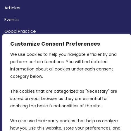
Articles
Events
Good Practice
Strategy
Customize Consent Preferences
CONTACT INFO
We use cookies to help you navigate efficiently and 
perform certain functions. You will find detailed 
information about all cookies under each consent 
MDIA, Twenty20 Business Centre, Triq l-
category below.
Intornjatur, Zone 3, Central Business District,
Birkirkara, CBD 3050
The cookies that are categorized as "Necessary" are 
stored on your browser as they are essential for 
(356) 21 828 800
enabling the basic functionalities of the site.
info@mdia.gov.mt
We also use third-party cookies that help us analyze 
Office Hours: 7AM - 4PM
how you use this website, store your preferences, and 