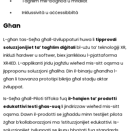
Tagħlim mill-bogħod u mħallat
Inklussività u aċċessibbiltà
Għan
L-għan tas-Sejħa għall-Iżviluppaturi huwa li 
tipprovdi 
soluzzjonijiet ta’ tagħlim diġitali
 bl-użu ta’ teknoloġiji XR, 
inklużi ħardwer u softwer, biex jarrikkixxu l-pjattaforma 
XR4ED. L-applikanti jridu jagħżlu wieħed mis-sitt oqsma u 
jipproponu soluzzjoni għaliha. Din il-binarju għandha l-
għan li tavvanza prototipi bikrija għal stadju aktar 
żviluppat.  
Is-Sejħa għall-Piloti tiffoka fuq 
il-ħolqien ta’ prodotti 
edukattivi lesti għas-suq
 li jindirizzaw wieħed mis-sitt 
oqsma. Dawn il-prodotti se jgħaddu minn testijiet pilota 
żgħar b’kollaborazzjoni ma ‘istituzzjonijiet edukattivi. Is-
soluzzjonijiet żviluppati se jkunu bbażati fuq standards 