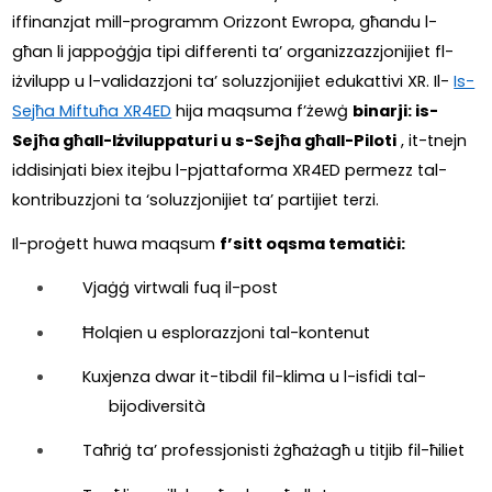
iffinanzjat mill-programm Orizzont Ewropa, għandu l-
għan li jappoġġja tipi differenti ta’ organizzazzjonijiet fl-
iżvilupp u l-validazzjoni ta’ soluzzjonijiet edukattivi XR. Il- 
Is-
Sejħa Miftuħa XR4ED
hija maqsuma f’żewġ 
binarji: is-
Sejħa għall-Iżviluppaturi u s-Sejħa għall-Piloti
 , it-tnejn 
iddisinjati biex itejbu l-pjattaforma XR4ED permezz tal-
kontribuzzjoni ta ‘soluzzjonijiet ta’ partijiet terzi.
Il-proġett huwa maqsum 
f’sitt oqsma tematiċi:
Vjaġġ virtwali fuq il-post
Ħolqien u esplorazzjoni tal-kontenut
Kuxjenza dwar it-tibdil fil-klima u l-isfidi tal-
bijodiversità
Taħriġ ta’ professjonisti żgħażagħ u titjib fil-ħiliet