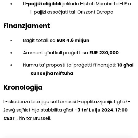
Il-pajjiżi eliġibbli
 jinkludu l-Istati Membri tal-UE u 
l-pajjiżi assoċjati tal-Orizzont Ewropa
Finanzjament
Baġit totali: sa 
EUR 4.6 miljun
Ammont għal kull proġett: sa 
EUR
230,000
Numru ta’ proposti ta’ proġetti ffinanzjati: 
10 għal 
kull sejħa miftuħa
Kronoloġija
L-iskadenza biex jiġu sottomessi l-applikazzjonijiet għaż-
żewġ sejħiet hija stabbilita għat 
-3 ta’ Lulju 2024, 17:00 
CEST
 , ħin ta’ Brussell.