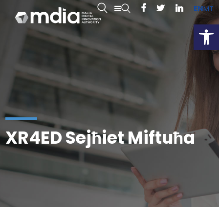
EN
MT
Open
XR4ED Sejħiet Miftuħa