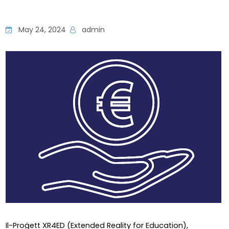
May 24, 2024
admin
Il-Proġett XR4ED (Extended Reality for Education), 