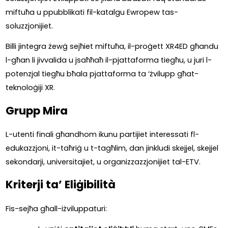
miftuħa u ppubblikati fil-katalgu Ewropew tas-
soluzzjonijiet.  
Billi jintegra żewġ sejħiet miftuħa, il-proġett XR4ED għandu 
l-għan li jivvalida u jsaħħaħ il-pjattaforma tiegħu, u juri l-
potenzjal tiegħu bħala pjattaforma ta ‘żvilupp għat-
teknoloġiji XR.
Grupp Mira
L-utenti finali għandhom ikunu partijiet interessati fl-
edukazzjoni, it-taħriġ u t-tagħlim, dan jinkludi skejjel, skejjel 
sekondarji, universitajiet, u organizzazzjonijiet tal-ETV.
Kriterji ta’ Eliġibilità
Fis-sejħa għall-iżviluppaturi: