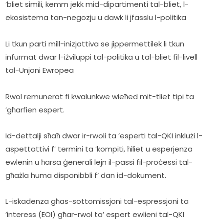
’bliet simili, kemm jekk mid-dipartimenti tal-bliet, l-
ekosistema tan-negozju u dawk li jfasslu l-politika
Li tkun parti mill-inizjattiva se jippermettilek li tkun 
infurmat dwar l-iżviluppi tal-politika u tal-bliet fil-livell 
tal-Unjoni Ewropea
Rwol remunerat fi kwalunkwe wieħed mit-tliet tipi ta 
’għarfien espert.
Id-dettalji sħaħ dwar ir-rwoli ta ’esperti tal-QKI inklużi l-
aspettattivi f’ termini ta ’kompiti, ħiliet u esperjenza 
ewlenin u ħarsa ġenerali lejn il-passi fil-proċessi tal-
għażla huma disponibbli f’ dan id-dokument.
L-iskadenza għas-sottomissjoni tal-espressjoni ta 
’interess (EOI) għar-rwol ta’ espert ewlieni tal-QKI 