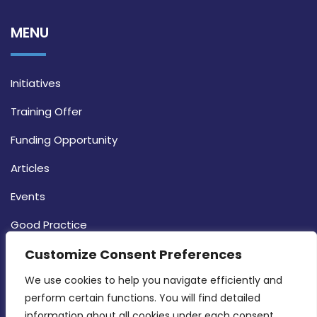
MENU
Initiatives
Training Offer
Funding Opportunity
Articles
Events
Good Practice
Customize Consent Preferences
Strategy
CONTACT INFO
We use cookies to help you navigate efficiently and 
perform certain functions. You will find detailed 
information about all cookies under each consent 