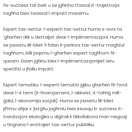
fis-suċċess tal-belt u se jgħinha tfassal it-trajettorja 
tagħha biex twassal l-impatt massimu.
Espert tas-settur: l-esperti tas-settur huma s-sors ta 
’għarfien rikk u dettaljat dwar l-implimentazzjoni. Huma 
se jassistu lill-bliet fi ħdan il-perkors tas-settur magħżul 
tagħhom, billi jaqsmu l-għarfien espert tagħhom fil-
qasam. Dawn jgħinu biex l-implimentazzjonijiet isiru 
speċifiċi u jħallu impatt.
Espert tematiku: l-esperti tematiċi jġibu għarfien fil-fond 
dwar l-4 temi (il-finanzjament, l-akkwist, it-taħriġ mill-
ġdid, l-ekonomija soċjali). Huma se jassistu lill-bliet 
jifhmu aħjar x ’jistgħu jagħmlu biex iressqu b’ suċċess it-
tranżizzjoni ekoloġika u diġitali li tikkollabora man-negozji 
u tingrana l-entitajiet tas-settur pubbliku.