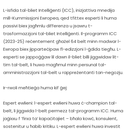
L-isfida tal-bliet Intelliġenti (ICC), inizjattiva mnedija 
mill-Kummissjoni Ewropea, qed tfittex esperti li huma 
passivi biex jagħmlu differenza u jsawru t-
trasformazzjoni tal-bliet Intelliġenti. Il-programm ICC 
(2023-25) reċentement għażel 64 belt minn madwar l-
Ewropa biex jipparteċipaw fl-edizzjoni l-ġdida tiegħu. L-
esperti se jappoġġaw lil dawn il-bliet billi jiggwidaw lit-
tim tal-belt, li huwa magħmul minn persunal tal-
amministrazzjoni tal-belt u rappreżentanti tan-negozju.
Ir-rwoli meħtieġa huma kif ġej:
Espert ewlieni: l-espert ewlieni huwa ċ-champion tal-
belt, li jiggwida l-belt permezz tal-programm ICC. Huma 
jaġixxu f ’firxa ta’ kapaċitajiet – bħala kowċ, konsulent, 
sostenitur u ħabib kritiku. L-espert ewlieni huwa investit 