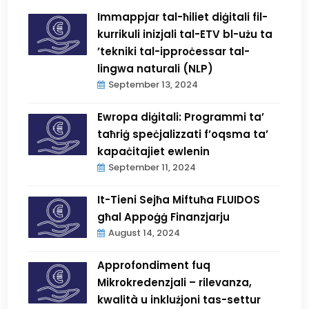
Immappjar tal-ħiliet diġitali fil-
kurrikuli inizjali tal-ETV bl-użu ta
’tekniki tal-ipproċessar tal-
lingwa naturali (NLP)
September 13, 2024
Ewropa diġitali: Programmi ta’
taħriġ speċjalizzati f’oqsma ta’
kapaċitajiet ewlenin
September 11, 2024
It-Tieni Sejħa Miftuħa FLUIDOS
għal Appoġġ Finanzjarju
August 14, 2024
Approfondiment fuq
Mikrokredenzjali – rilevanza,
kwalità u inklużjoni tas-settur