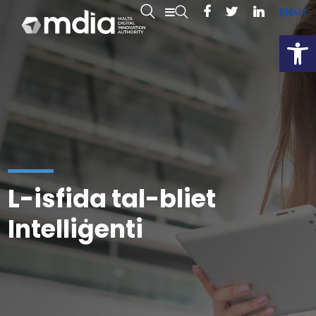
EN
MT
Open
L-isfida tal-bliet
Intelliġenti