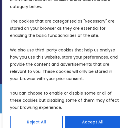
MDIA, Twenty20 Business Centre, Triq l-
category below.
Intornjatur, Zone 3, Central Business District,
Birkirkara, CBD 3050
The cookies that are categorized as "Necessary" are 
stored on your browser as they are essential for 
(356) 21 828 800
enabling the basic functionalities of the site.
info@mdia.gov.mt
We also use third-party cookies that help us analyze 
Office Hours: 7AM - 4PM
how you use this website, store your preferences, and 
provide the content and advertisements that are 
relevant to you. These cookies will only be stored in 
your browser with your prior consent.
You can choose to enable or disable some or all of 
Gender Equality Plan
Data Protection Policy
these cookies but disabling some of them may affect 
© 2026 Malta Digital Innovation. All Rights Reserved.
your browsing experience.
English
Malti
Reject All
Accept All