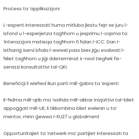
Proċess ta ’applikazzjoni
L-esperti interessati huma mitluba jlestu fejn se juru l-
isfond u l-esperjenza tagħhom u jesprimu l-oqsma ta 
’interazzjoni mixtieqa tagħhom fi ħdan l-ICC. Dan l-
istħarriġ iservi bħala l-ewwel pass biex jiġu evalwati l-
ħiliet tagħhom u jiġi ddeterminat ir-rwol tiegħek fis-
servizzi konsultattivi tal-QKI.
Benefiċċji li wieħed ikun parti mill-ġabra ta ’esperti
Il-ħidma mill-qrib ma ’waħda mill-akbar inizjattivi tal-bliet 
appoġġati mill-UE, li tikkombina bliet ewlenin u ta’ 
mentor, minn ġewwa l-EU27 u globalment
Opportunitajiet ta ’netwerk ma’ partijiet interessati ta 