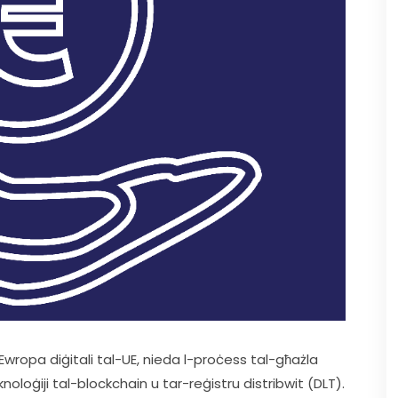
wropa diġitali tal-UE, nieda l-proċess tal-għażla 
oloġiji tal-blockchain u tar-reġistru distribwit (DLT). 