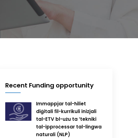
Recent Funding opportunity
Immappjar tal-ħiliet
diġitali fil-kurrikuli inizjali
tal-ETV bl-użu ta ’tekniki
tal-ipproċessar tal-lingwa
naturali (NLP)