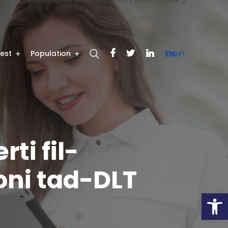
test
Population
EN
MT
ti fil-
oni tad-DLT
Open