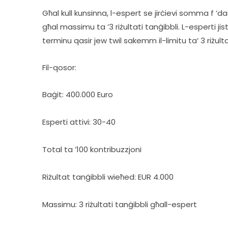
Għal kull kunsinna, l-espert se jirċievi somma f ’da
għal massimu ta ’3 riżultati tanġibbli. L-esperti jis
terminu qasir jew twil sakemm il-limitu ta’ 3 riżult
Fil-qosor:
Baġit: 400.000 Euro
Esperti attivi: 30-40
Total ta ’100 kontribuzzjoni
Riżultat tanġibbli wieħed: EUR 4.000
Massimu: 3 riżultati tanġibbli għall-espert