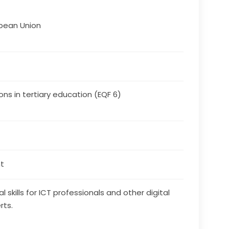
pean Union
ons in tertiary education (EQF 6)
t
al skills for ICT professionals and other digital
rts.