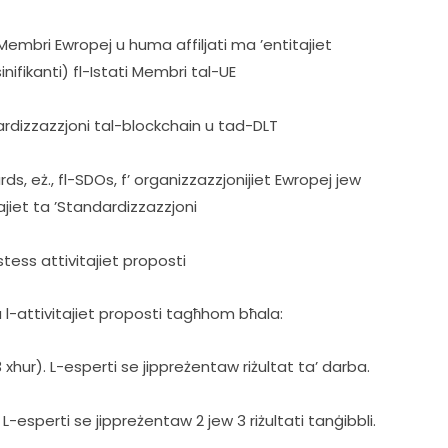
ti Membri Ewropej u huma affiljati ma ’entitajiet 
nifikanti) fl-Istati Membri tal-UE
dardizzazzjoni tal-blockchain u tad-DLT
ds, eż., fl-SDOs, f’ organizzazzjonijiet Ewropej jew 
ajiet ta ’Standardizzazzjoni
stess attivitajiet proposti
tu l-attivitajiet proposti tagħhom bħala:
3 xhur). L-esperti se jippreżentaw riżultat ta’ darba.
). L-esperti se jippreżentaw 2 jew 3 riżultati tanġibbli.