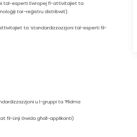
tal-esperti Ewropej fl-attivitajiet ta 
loġiji tar-reġistru distribwit).
tivitajiet ta ’standardizzazzjoni tal-esperti fil-
andardizzazzjoni u l-gruppi ta ’Ħidma
kat fil-Linji Gwida għall-applikanti)