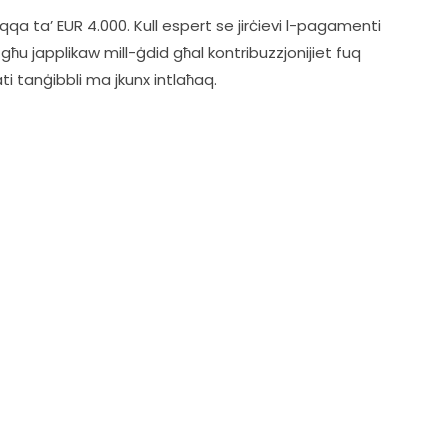
qqa ta’ EUR 4.000. Kull espert se jirċievi l-pagamenti 
tgħu japplikaw mill-ġdid għal kontribuzzjonijiet fuq 
ati tanġibbli ma jkunx intlaħaq.