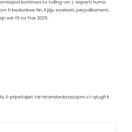
omissjoni kontinwa ta ’rolling-on. L-esperti huma 
 fi kwalunkwe ħin, li jiġu evalwati, perjodikament, 
ejn sal-15 ta ’Frar 2025:
il-prijoritajiet tal-istandardizzazzjoni u l-qtugħ li 