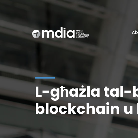
Ab
L-għażla tal-b
blockchain u 