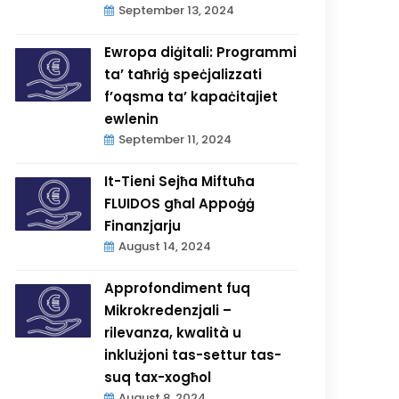
September 13, 2024
Ewropa diġitali: Programmi
ta’ taħriġ speċjalizzati
f’oqsma ta’ kapaċitajiet
ewlenin
September 11, 2024
It-Tieni Sejħa Miftuħa
FLUIDOS għal Appoġġ
Finanzjarju
August 14, 2024
Approfondiment fuq
Mikrokredenzjali –
rilevanza, kwalità u
inklużjoni tas-settur tas-
suq tax-xogħol
August 8, 2024