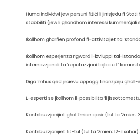
Huma individwi jew persuni fiżiċi li jirrisjedu fi Sta
stabbiliti (jew li għandhom interessi kummerċjali si
Ikollhom għarfien profond fl-attivitajiet ta ’stan
Ikollhom esperjenza rigward l-iżviluppi tal-istandar
internazzjonali ta ’reputazzjoni tajba u f’ komunit
Diga ’mhux qed jircievu appogg finanzjarju ghall-i
L-esperti se jkollhom il-possibilita ’li jissottomet
Kontribuzzjonijiet għal żmien qasir (tul ta ’żmien: 
Kontribuzzjonijiet fit-tul (tul ta ’żmien: 12-il xahar