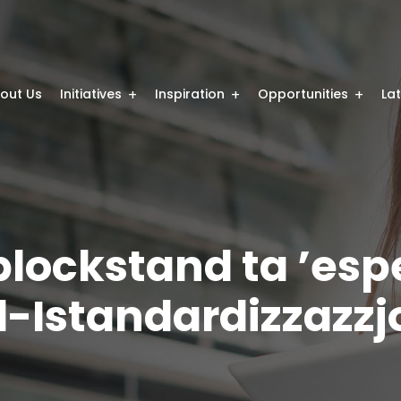
out Us
Initiatives
Inspiration
Opportunities
La
lockstand ta ’esper
l-Istandardizzazzj