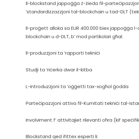
Il-blockstand jappoġġa ż-żieda fil-parteċipazzjoni 
’standardizzazzjoni tal-blockchain u tad-DLT (tekno
Il-proġett alloka sa EUR 400.000 biex jappoġġa l-at
blockchain u d-DLT, b’ mod partikolari għal:
Il-produzzjoni ta ’rapporti tekniċi
Studji ta ’riċerka dwar il-kitba
L-introduzzjoni ta ’oġġetti tax-xogħol ġodda
Parteċipazzjoni attiva fil-Kumitati tekniċi tal-ist
Involviment f’ attivitajiet rilevanti oħra (kif speċifi
Blockstand qed ifittex esperti li: