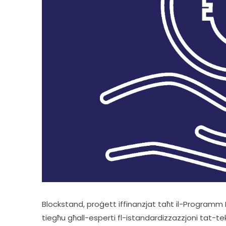
Blockstand, proġett iffinanzjat taħt il-Programm E
tiegħu għall-esperti fl-istandardizzazzjoni tat-tekn