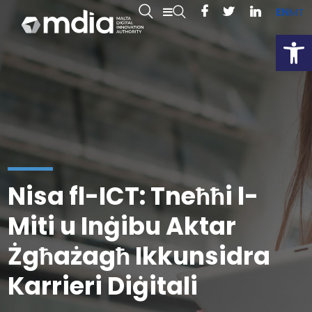
EN
MT
Open
Nisa fl-ICT: Tneħħi l-
Miti u Inġibu Aktar
Żgħażagħ Ikkunsidra
Karrieri Diġitali