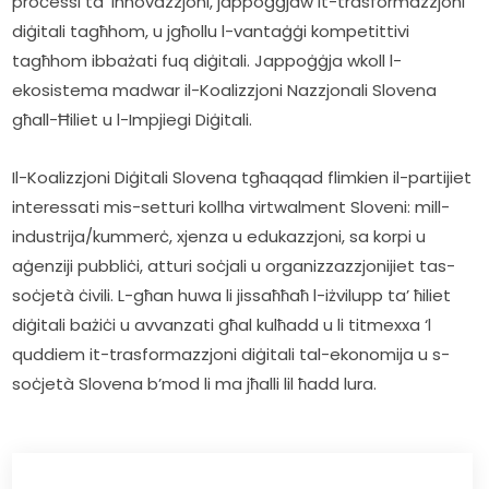
proċessi ta’ innovazzjoni, jappoġġjaw it-trasformazzjoni 
diġitali tagħhom, u jgħollu l-vantaġġi kompetittivi 
tagħhom ibbażati fuq diġitali. Jappoġġja wkoll l-
ekosistema madwar il-Koalizzjoni Nazzjonali Slovena 
għall-Ħiliet u l-Impjiegi Diġitali.
Il-Koalizzjoni Diġitali Slovena tgħaqqad flimkien il-partijiet 
interessati mis-setturi kollha virtwalment Sloveni: mill-
industrija/kummerċ, xjenza u edukazzjoni, sa korpi u 
aġenziji pubbliċi, atturi soċjali u organizzazzjonijiet tas-
soċjetà ċivili. L-għan huwa li jissaħħaħ l-iżvilupp ta’ ħiliet 
diġitali bażiċi u avvanzati għal kulħadd u li titmexxa ‘l 
quddiem it-trasformazzjoni diġitali tal-ekonomija u s-
soċjetà Slovena b’mod li ma jħalli lil ħadd lura.