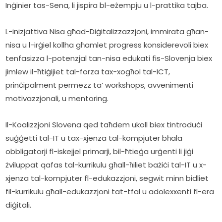
Inġinier tas-Sena, li jispira bl-eżempju u l-prattika tajba.
L-inizjattiva Nisa għad-Diġitalizzazzjoni, immirata għan-
nisa u l-irġiel kollha għamlet progress konsiderevoli biex 
tenfasizza l-potenzjal tan-nisa edukati fis-Slovenja biex 
jimlew il-ħtiġijiet tal-forza tax-xogħol tal-ICT, 
prinċipalment permezz ta’ workshops, avvenimenti 
motivazzjonali, u mentoring.
Il-Koalizzjoni Slovena qed taħdem ukoll biex tintroduċi 
suġġetti tal-IT u tax-xjenza tal-kompjuter bħala 
obbligatorji fl-iskejjel primarji, bil-ħtieġa urġenti li jiġi 
żviluppat qafas tal-kurrikulu għall-ħiliet bażiċi tal-IT u x-
xjenza tal-kompjuter fl-edukazzjoni, segwit minn bidliet 
fil-kurrikulu għall-edukazzjoni tat-tfal u adolexxenti fl-era 
diġitali.