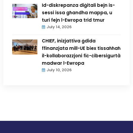
Id-diskrepanza diġitali bejn is-
sessi issa għandha mappa, u
turi fejn l-Ewropa trid tmur
July 14, 2026
CHIEF, inizjattiva ġdida
ffinanzjata mill-UE biex tissaħħaħ
il-kollaborazzjoni fiċ-ċibersigurtà
madwar l-Ewropa
July 10, 2026