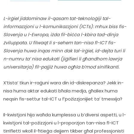
L-irġiel jiddominaw il-qasam tat-teknoloġiji tal-
informazzjoni u l-komunikazzjoni (ICTs): mhux biss fis-
Slovenja u l-Ewropa, iżda fil-biċċa l-kbira tad-dinja 
żviluppata. U filwaqt li s-sehem tan-nisa fl-ICT fis-
Slovenja huwa inqas minn dak tal-irġiel, id-dejta turi li 
n-numru ta’ nisa edukati (jiġifieri li għandhom lawrja 
universitarja) fil-pajjiż huwa ogħla b’mod sinifikanti.
X’tista’ tkun ir-raġuni wara din id-diskrepanza? Jekk in-
nisa huma aktar edukati bħala medja, għaliex huma 
neqsin fis-settur tal-ICT u f’pożizzjonijiet ta’ tmexxija?
Il-kwistjoni hija waħda kumplessa u b’diversi aspetti, u l-
kwistjoni tal-pożizzjoni u l-proporzjon tan-nisa fl-ICT 
tirrifletti wkoll il-ħtieġa dejjem tikber għal professjonisti 