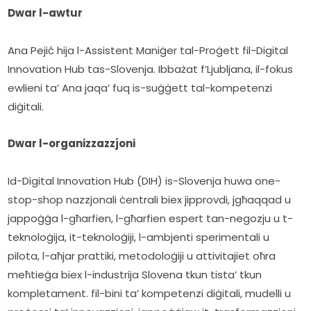
Dwar l-awtur
Ana Pejić hija l-Assistent Maniġer tal-Proġett fil-Digital 
Innovation Hub tas-Slovenja. Ibbażat f’Ljubljana, il-fokus 
ewlieni ta’ Ana jaqa’ fuq is-suġġett tal-kompetenzi 
diġitali.
Dwar l-organizzazzjoni
Id-Digital Innovation Hub (DIH) is-Slovenja huwa one-
stop-shop nazzjonali ċentrali biex jipprovdi, jgħaqqad u 
jappoġġa l-għarfien, l-għarfien espert tan-negozju u t-
teknoloġija, it-teknoloġiji, l-ambjenti sperimentali u 
pilota, l-aħjar prattiki, metodoloġiji u attivitajiet oħra 
meħtieġa biex l-industrija Slovena tkun tista’ tkun 
kompletament. fil-bini ta’ kompetenzi diġitali, mudelli u 