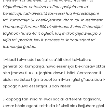
L-ewwel mis-sensiela ta’ avvenimenti, Women for 
Digitalisation, enfasizza l-effett speċjalment ta’ 
benefiċċju tad-diversità tas-sessi fuq il-prestazzjoni 
tal-kumpanija (il-koeffiċjent tar-ritorn tal-investiment 
f’kumpaniji Fortune 500 b’mill-inqas 3 nisa fil-bordijiet 
tagħhom huwa 46 % ogħla), fuq it-tkomplija żvilupp u 
titjib tal-prodott, jew il-proċess ta ‘introduzzjoni ta’ 
teknoloġiji ġodda.
It-tibdil tal-mudell soċjali usa’, kif ukoll tal-kultura 
ġenerali tal-kumpanija, huwa essenzjali biex naraw aktar 
nisa jirnexxu fl-ICT u jegħlbu dawn l-isfidi. Ċertament, il-
bidla ma tistax tiġi introdotta mil-lum għal għada, iżda l-
appoġġ huwa essenzjali, u dan ifisser:
L-appoġġ tan-nisa fir-rwoli soċjali differenti tagħhom, 
kemm bħala aġenti tal-bidla kif ukoll biex iħejjuhom għal 