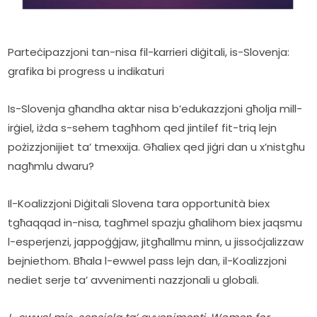
Parteċipazzjoni tan-nisa fil-karrieri diġitali, is-Slovenja: 
grafika bi progress u indikaturi
Is-Slovenja għandha aktar nisa b’edukazzjoni għolja mill-
irġiel, iżda s-sehem tagħhom qed jintilef fit-triq lejn 
pożizzjonijiet ta’ tmexxija. Għaliex qed jiġri dan u x’nistgħu 
nagħmlu dwaru?
Il-Koalizzjoni Diġitali Slovena tara opportunità biex 
tgħaqqad in-nisa, tagħmel spazju għalihom biex jaqsmu 
l-esperjenzi, jappoġġjaw, jitgħallmu minn, u jissoċjalizzaw 
bejniethom. Bħala l-ewwel pass lejn dan, il-Koalizzjoni 
nediet serje ta’ avvenimenti nazzjonali u globali.