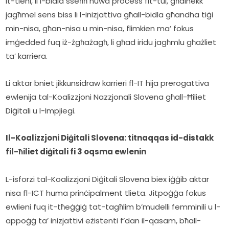
It-tieni, li l-bidla sseħħ huwa proċess fit-tul, għalhekk 
jagħmel sens biss li l-inizjattiva għall-bidla għandha tiġi 
min-nisa, għan-nisa u min-nisa, flimkien ma’ fokus 
imġedded fuq iż-żgħażagħ, li għad iridu jagħmlu għażliet 
ta’ karriera.
Li aktar bniet jikkunsidraw karrieri fl-IT hija prerogattiva 
ewlenija tal-Koalizzjoni Nazzjonali Slovena għall-Ħiliet 
Diġitali u l-Impjiegi.
Il-Koalizzjoni Diġitali Slovena: titnaqqas id-distakk 
fil-ħiliet diġitali fi 3 oqsma ewlenin
L-isforzi tal-Koalizzjoni Diġitali Slovena biex iġġib aktar 
nisa fl-ICT huma prinċipalment tlieta. Jitpoġġa fokus 
ewlieni fuq it-tħeġġiġ tat-tagħlim b’mudelli femminili u l-
appoġġ ta’ inizjattivi eżistenti f’dan il-qasam, bħall-