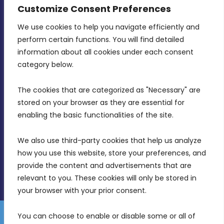
Strategy
Customize Consent Preferences
CONTACT INFO
We use cookies to help you navigate efficiently and 
perform certain functions. You will find detailed 
information about all cookies under each consent 
MDIA, Twenty20 Business Centre, Triq l-
category below.
Intornjatur, Zone 3, Central Business District,
Birkirkara, CBD 3050
The cookies that are categorized as "Necessary" are 
stored on your browser as they are essential for 
(356) 21 828 800
enabling the basic functionalities of the site.
info@mdia.gov.mt
We also use third-party cookies that help us analyze 
Office Hours: 7AM - 4PM
how you use this website, store your preferences, and 
provide the content and advertisements that are 
relevant to you. These cookies will only be stored in 
your browser with your prior consent.
You can choose to enable or disable some or all of 
Gender Equality Plan
Data Protection Policy