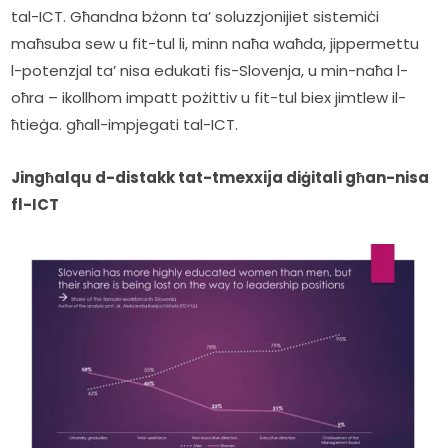
tal-ICT. Għandna bżonn ta’ soluzzjonijiet sistemiċi 
maħsuba sew u fit-tul li, minn naħa waħda, jippermettu 
l-potenzjal ta’ nisa edukati fis-Slovenja, u min-naħa l-
oħra – ikollhom impatt pożittiv u fit-tul biex jimtlew il-
ħtieġa. għall-impjegati tal-ICT.
Jingħalqu d-distakk tat-tmexxija diġitali għan-nisa 
fl-ICT