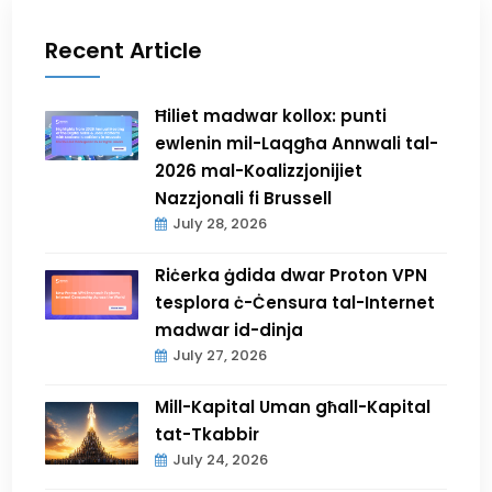
Recent Article
Ħiliet madwar kollox: punti
ewlenin mil-Laqgħa Annwali tal-
2026 mal-Koalizzjonijiet
Nazzjonali fi Brussell
July 28, 2026
Riċerka ġdida dwar Proton VPN
tesplora ċ-Ċensura tal-Internet
madwar id-dinja
July 27, 2026
Mill-Kapital Uman għall-Kapital
tat-Tkabbir
July 24, 2026