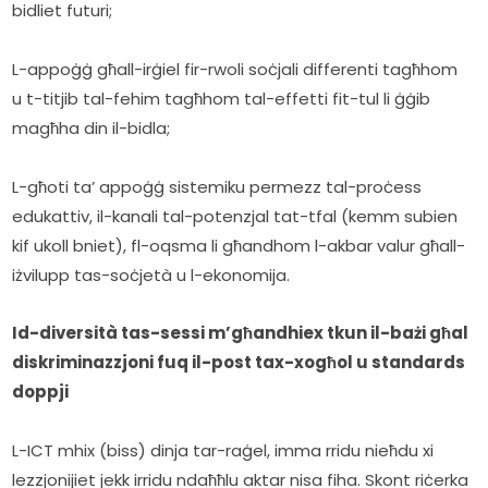
bidliet futuri;
L-appoġġ għall-irġiel fir-rwoli soċjali differenti tagħhom 
u t-titjib tal-fehim tagħhom tal-effetti fit-tul li ġġib 
magħha din il-bidla;
L-għoti ta’ appoġġ sistemiku permezz tal-proċess 
edukattiv, il-kanali tal-potenzjal tat-tfal (kemm subien 
kif ukoll bniet), fl-oqsma li għandhom l-akbar valur għall-
iżvilupp tas-soċjetà u l-ekonomija.
Id-diversità tas-sessi m’għandhiex tkun il-bażi għal 
diskriminazzjoni fuq il-post tax-xogħol u standards 
doppji
L-ICT mhix (biss) dinja tar-raġel, imma rridu nieħdu xi 
lezzjonijiet jekk irridu ndaħħlu aktar nisa fiha. Skont riċerka 