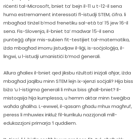
riċenti tal-Microsoft, bniet ta’ bejn il-11 u t-12-il sena 
huma estremament interessati fl-istudji STEM, ċifra. li 
mbagħad tinżel b’mod frenetiku sal-età ta’ 15 jew 16-il 
sena. Fis-Slovenja, il-bniet ta’ madwar 15-il sena 
punteġġ aħjar mis-subien fit-testijiet tal-matematika, 
iżda mbagħad imorru jistudjaw il-liġi, is-soċjoloġija, il-
lingwi, u l-istudji umanistiċi b’mod ġenerali.
Allura għaliex il-bniet qed jiksbu riżultati inizjali aħjar, iżda 
mbagħad jaqilbu minn STEM lejn ix-xjenzi soċjali? Hija biss 
biża ‘u l-istigma ġenerali li mhux biss għall-bniet? Il-
mistoqsija hija kumplessa, u hemm aktar minn tweġiba 
waħda għaliha. L-ewwel, il-qasam għadu mhux magħruf, 
peress li mhuwiex inkluż fil-kurrikulu nazzjonali mill-
edukazzjoni primarja ‘l quddiem.