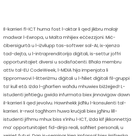
Il-karrieri fl-ICT huma fost l-aktar li qed jikbru malajr 
madwar l-Ewropa, u Malta mhijiex eċċezzjoni. Miċ-
ċibersigurtà u l-iżvilupp tas-softwer sal-AI, ix-xjenza 
tad-dejta, u l-intraprenditorija diġitali, is-settur joffri 
opportunitajiet diversi u sodisfaċenti. Bħala membru 
attiv tal-EU CodeWeek, l-MDIA hija impenjata li 
tippromwovi l-litteriżmu diġitali u l-ħiliet diġitali fil-gruppi 
ta’ kull età. Iżda l-għarfien waħdu mhuwiex biżżejjed! L-
istudenti jeħtieġu gwida infurmata biex jinnavigaw dawn 
il-karrieri li qed jevolvu. Hawnhekk jidħlu l-konsulenti tal-
karrieri. Ir-rwol tagħhom huwa kruċjali biex jgħinu lill-
istudenti jifhmu mhux biss x’inhu l-ICT, iżda kif jikkonnettja 
ma’ opportunitajiet fid-dinja reali, saħħiet personali, u 
xejriet futuri. Dan is-seminar kien imfassal biex jirrifreska 