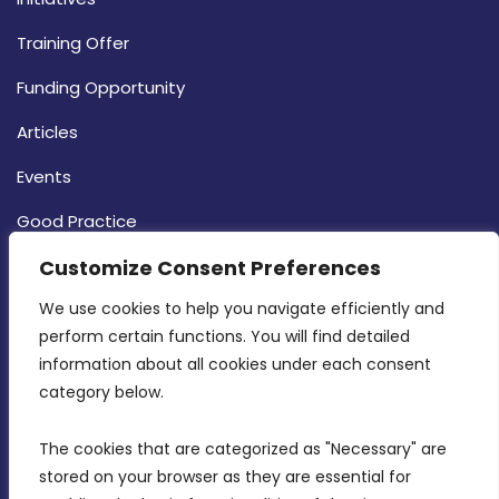
Training Offer
Funding Opportunity
Articles
Events
Good Practice
Strategy
Customize Consent Preferences
CONTACT INFO
We use cookies to help you navigate efficiently and 
perform certain functions. You will find detailed 
information about all cookies under each consent 
MDIA, Twenty20 Business Centre, Triq l-
category below.
Intornjatur, Zone 3, Central Business District,
Birkirkara, CBD 3050
The cookies that are categorized as "Necessary" are 
stored on your browser as they are essential for 
(356) 21 828 800