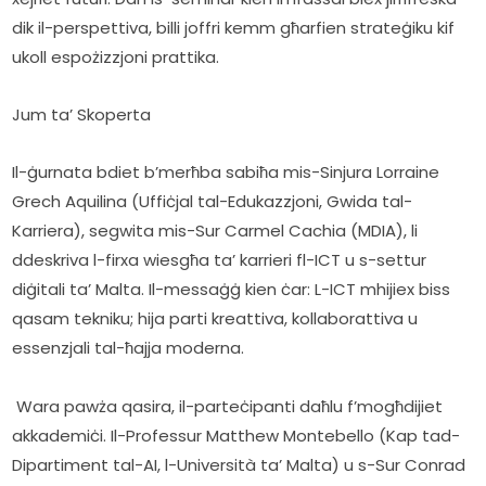
dik il-perspettiva, billi joffri kemm għarfien strateġiku kif 
ukoll espożizzjoni prattika.       
Jum ta’ Skoperta
Il-ġurnata bdiet b’merħba sabiħa mis-Sinjura Lorraine 
Grech Aquilina (Uffiċjal tal-Edukazzjoni, Gwida tal-
Karriera), segwita mis-Sur Carmel Cachia (MDIA), li 
ddeskriva l-firxa wiesgħa ta’ karrieri fl-ICT u s-settur 
diġitali ta’ Malta. Il-messaġġ kien ċar: L-ICT mhijiex biss 
qasam tekniku; hija parti kreattiva, kollaborattiva u 
essenzjali tal-ħajja moderna.
 Wara pawża qasira, il-parteċipanti daħlu f’mogħdijiet 
akkademiċi. Il-Professur Matthew Montebello (Kap tad-
Dipartiment tal-AI, l-Università ta’ Malta) u s-Sur Conrad 