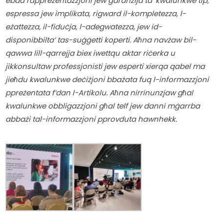
ebda rappreżentazzjoni jew garanzija ta’ kwalunkwe tip, 
espressa jew implikata, rigward il-kompletezza, l-
eżattezza, il-fiduċja, l-adegwatezza, jew id-
disponibbilta’ tas-suġġetti koperti. Aħna navżaw bil-
qawwa lill-qarrejja biex iwettqu aktar riċerka u 
jikkonsultaw professjonisti jew esperti xierqa qabel ma 
jieħdu kwalunkwe deċiżjoni bbażata fuq l-informazzjoni 
ppreżentata f’dan l-Artikolu. Aħna nirrinunzjaw għal 
kwalunkwe obbligazzjoni għal telf jew danni mġarrba 
abbażi tal-informazzjoni pprovduta hawnhekk.