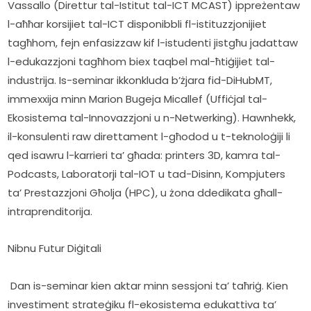
Vassallo (Direttur tal-Istitut tal-ICT MCAST) ippreżentaw 
l-aħħar korsijiet tal-ICT disponibbli fl-istituzzjonijiet 
tagħhom, fejn enfasizzaw kif l-istudenti jistgħu jadattaw 
l-edukazzjoni tagħhom biex taqbel mal-ħtiġijiet tal-
industrija. Is-seminar ikkonkluda b’żjara fid-DiHubMT, 
immexxija minn Marion Bugeja Micallef (Uffiċjal tal-
Ekosistema tal-Innovazzjoni u n-Netwerking). Hawnhekk, 
il-konsulenti raw direttament l-għodod u t-teknoloġiji li 
qed isawru l-karrieri ta’ għada: printers 3D, kamra tal-
Podcasts, Laboratorji tal-IOT u tad-Disinn, Kompjuters 
ta’ Prestazzjoni Għolja (HPC), u żona ddedikata għall-
intraprenditorija.    
Nibnu Futur Diġitali
 Dan is-seminar kien aktar minn sessjoni ta’ taħriġ. Kien 
investiment strateġiku fl-ekosistema edukattiva ta’ 