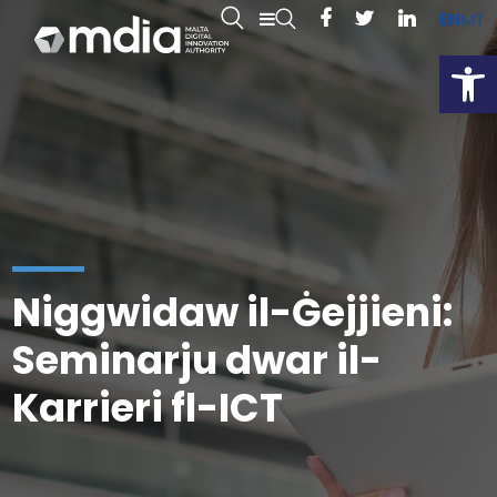
EN
MT
Open
Niggwidaw il-Ġejjieni:
Seminarju dwar il-
Karrieri fl-ICT