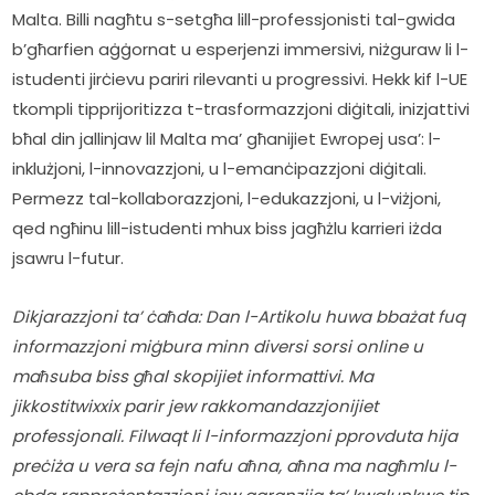
Malta. Billi nagħtu s-setgħa lill-professjonisti tal-gwida 
b’għarfien aġġornat u esperjenzi immersivi, niżguraw li l-
istudenti jirċievu pariri rilevanti u progressivi. Hekk kif l-UE 
tkompli tipprijoritizza t-trasformazzjoni diġitali, inizjattivi 
bħal din jallinjaw lil Malta ma’ għanijiet Ewropej usa’: l-
inklużjoni, l-innovazzjoni, u l-emanċipazzjoni diġitali. 
Permezz tal-kollaborazzjoni, l-edukazzjoni, u l-viżjoni, 
qed ngħinu lill-istudenti mhux biss jagħżlu karrieri iżda 
jsawru l-futur.    
Dikjarazzjoni ta’ ċaħda: Dan l-Artikolu huwa bbażat fuq 
informazzjoni miġbura minn diversi sorsi online u 
maħsuba biss għal skopijiet informattivi. Ma 
jikkostitwixxix parir jew rakkomandazzjonijiet 
professjonali. Filwaqt li l-informazzjoni pprovduta hija 
preċiża u vera sa fejn nafu aħna, aħna ma nagħmlu l-