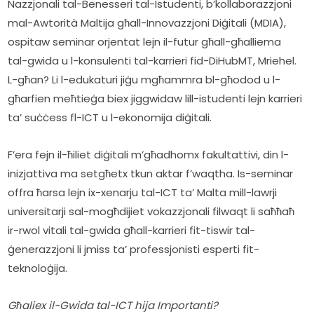
Nazzjonali tal-Benesseri tal-Istudenti, b’kollaborazzjoni 
mal-Awtorità Maltija għall-Innovazzjoni Diġitali (MDIA), 
ospitaw seminar orjentat lejn il-futur għall-għalliema 
tal-gwida u l-konsulenti tal-karrieri fid-DiHubMT, Mriehel. 
L-għan? Li l-edukaturi jiġu mgħammra bl-għodod u l-
għarfien meħtieġa biex jiggwidaw lill-istudenti lejn karrieri 
ta’ suċċess fl-ICT u l-ekonomija diġitali.  
F’era fejn il-ħiliet diġitali m’għadhomx fakultattivi, din l-
inizjattiva ma setgħetx tkun aktar f’waqtha. Is-seminar 
offra ħarsa lejn ix-xenarju tal-ICT ta’ Malta mill-lawrji 
universitarji sal-mogħdijiet vokazzjonali filwaqt li saħħaħ 
ir-rwol vitali tal-gwida għall-karrieri fit-tiswir tal-
ġenerazzjoni li jmiss ta’ professjonisti esperti fit-
teknoloġija. 
Għaliex il-Gwida tal-ICT hija Importanti?