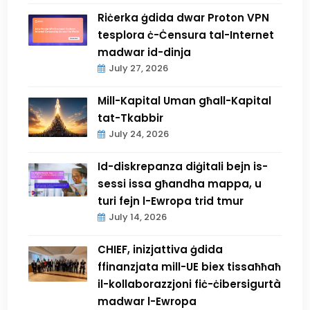
Riċerka ġdida dwar Proton VPN
tesplora ċ-Ċensura tal-Internet
madwar id-dinja
July 27, 2026
Mill-Kapital Uman għall-Kapital
tat-Tkabbir
July 24, 2026
Id-diskrepanza diġitali bejn is-
sessi issa għandha mappa, u
turi fejn l-Ewropa trid tmur
July 14, 2026
CHIEF, inizjattiva ġdida
ffinanzjata mill-UE biex tissaħħaħ
il-kollaborazzjoni fiċ-ċibersigurtà
madwar l-Ewropa