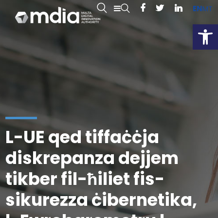
EN
MT
Open
L-UE qed tiffaċċja
diskrepanza dejjem
tikber fil-ħiliet fis-
sikurezza ċibernetika,