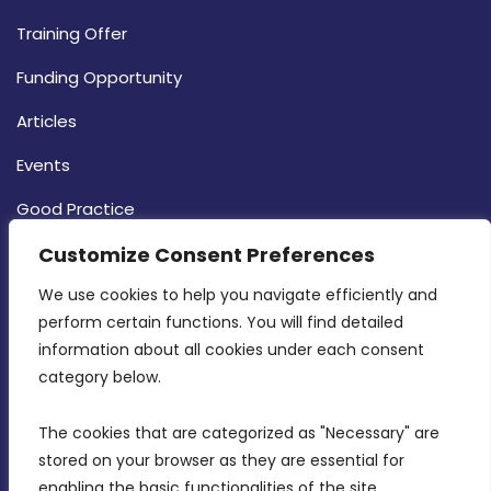
Training Offer
Funding Opportunity
Articles
Events
Good Practice
Strategy
Customize Consent Preferences
CONTACT INFO
We use cookies to help you navigate efficiently and 
perform certain functions. You will find detailed 
information about all cookies under each consent 
MDIA, Twenty20 Business Centre, Triq l-
category below.
Intornjatur, Zone 3, Central Business District,
Birkirkara, CBD 3050
The cookies that are categorized as "Necessary" are 
stored on your browser as they are essential for 
(356) 21 828 800
enabling the basic functionalities of the site.