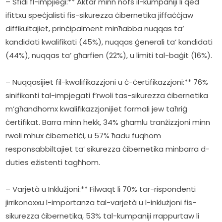
– Sfidi fl-impjiegi:** Aktar minn nofs il-kumpaniji li qed 
ifittxu speċjalisti fis-sikurezza ċibernetika jiffaċċjaw 
diffikultajiet, prinċipalment minħabba nuqqas ta’ 
kandidati kwalifikati (45%), nuqqas ġenerali ta’ kandidati 
(44%), nuqqas ta’ għarfien (22%), u limiti tal-baġit (16%).
– Nuqqasijiet fil-kwalifikazzjoni u ċ-ċertifikazzjoni:** 76% 
sinifikanti tal-impjegati f’rwoli tas-sikurezza ċibernetika 
m’għandhomx kwalifikazzjonijiet formali jew taħriġ 
ċertifikat. Barra minn hekk, 34% għamlu tranżizzjoni minn 
rwoli mhux ċibernetiċi, u 57% ħadu fuqhom 
responsabbiltajiet ta’ sikurezza ċibernetika minbarra d-
duties eżistenti tagħhom.
– Varjetà u Inklużjoni:** Filwaqt li 70% tar-rispondenti 
jirrikonoxxu l-importanza tal-varjetà u l-inklużjoni fis-
sikurezza ċibernetika, 53% tal-kumpaniji rrappurtaw li 