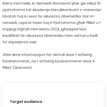
Barra minn hekk, in-Netwerk Women4Cyber ġie inkluż fil-
pjattaforma tal-Akademja biex jikkumbatti s-stereotipi 
bbażati fuq is-sess fis-sikurezza ċibernetika. Dan in-
netwerk, ospitat hawn fuq il-Pjattaforma għall-Ħiliet u l-
Impjiegi Diġitali minn Marzu 2024, jgħaqqad nisa 
kwalifikati fis-sikurezza ċibernetika minn setturi u livelli 
ta’ esperjenza varji.
Għal aktar informazzjoni fid-dettall dwar l-istħarriġ 
Eurobarometer, żur l-istħarriġ Eurobarometer dwar il-
Ħiliet Ċibernetiċi.
Target audience