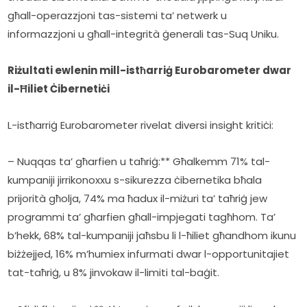
għall-operazzjoni tas-sistemi ta’ netwerk u 
informazzjoni u għall-integrità ġenerali tas-Suq Uniku.
Riżultati ewlenin mill-istħarriġ Eurobarometer dwar 
il-Ħiliet Ċibernetiċi
L-istħarriġ Eurobarometer rivelat diversi insight kritiċi:
– Nuqqas ta’ għarfien u taħriġ:** Għalkemm 71% tal-
kumpaniji jirrikonoxxu s-sikurezza ċibernetika bħala 
prijorità għolja, 74% ma ħadux il-miżuri ta’ taħriġ jew 
programmi ta’ għarfien għall-impjegati tagħhom. Ta’ 
b’hekk, 68% tal-kumpaniji jaħsbu li l-ħiliet għandhom ikunu 
biżżejjed, 16% m’humiex infurmati dwar l-opportunitajiet 
tat-taħriġ, u 8% jinvokaw il-limiti tal-baġit.