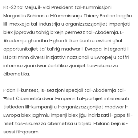
Fit-22 ta’ Mejju, il-Viċi President tal-Kummissjoni 
Margaritis Schinas u l-Kummissarju Thierry Breton laqgħu 
lill-mexxejja tal-industrija u organizzazzjonijiet impenjati 
biex jipprovdu taħriġ b’xejn permezz tal-Akademja. L-
Akademja għandha l-għan li tkun ċentru ewlieni għal 
opportunitajiet ta’ taħriġ madwar l-Ewropa, integranti l-
isforzi minn diversi inizjattivi nazzjonali u Ewropej u toffri 
informazzjoni dwar ċertifikazzjonijiet tas-sikurezza 
ċibernetika.
F’dan il-kuntest, is-sezzjoni speċjali tal-Akademja tal-
Ħiliet Ċibernetiċi dwar l-impenn tal-partijiet interessati 
tistieden lill-kumpaniji u l-organizzazzjonijiet madwar l-
Ewropa biex jagħmlu impenji biex jiġu indirizzati l-gaps fil-
ħiliet tas-sikurezza ċibernetika u titjieb l-bilanċ bejn is-
sessi fil-qasam.