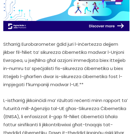
Stħarriġ Eurobarometer ġdid juri l-inċertezza dejjem 
jikber fil-ħiliet ta’ sikurezza ċibernetika madwar l-Unjoni 
Ewropea, u jsejħilna għal azzjoni immedjata biex ittejjeb 
in-numru ta’ speċjalisti fis-sikurezza ċibernetika u biex 
ittejjeb l-għarfien dwar is-sikurezza ċibernetika fost l-
impjegati f’kumpaniji madwar l-UE.**
L-istħarriġ jikkoinċidi ma’ riżultati reċenti minn rapport ta’ 
futurità mill-Aġenzija tal-UE għas-Sikurezza Ċibernetika 
(ENISA), li enfasizzat il-gap fil-ħiliet ċibernetiċi bħala 
fattur sinifikanti li jikkontribwixxi għat-tnaqqis tat-
theddid ċibernetiku. Dawn it-theddid jippinġu riskji kbar 