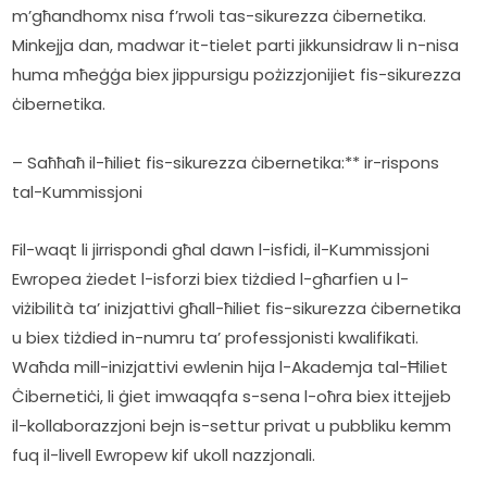
m’għandhomx nisa f’rwoli tas-sikurezza ċibernetika. 
Minkejja dan, madwar it-tielet parti jikkunsidraw li n-nisa 
huma mħeġġa biex jippursigu pożizzjonijiet fis-sikurezza 
ċibernetika.
– Saħħaħ il-ħiliet fis-sikurezza ċibernetika:** ir-rispons 
tal-Kummissjoni
Fil-waqt li jirrispondi għal dawn l-isfidi, il-Kummissjoni 
Ewropea żiedet l-isforzi biex tiżdied l-għarfien u l-
viżibilità ta’ inizjattivi għall-ħiliet fis-sikurezza ċibernetika 
u biex tiżdied in-numru ta’ professjonisti kwalifikati. 
Waħda mill-inizjattivi ewlenin hija l-Akademja tal-Ħiliet 
Ċibernetiċi, li ġiet imwaqqfa s-sena l-oħra biex ittejjeb 
il-kollaborazzjoni bejn is-settur privat u pubbliku kemm 
fuq il-livell Ewropew kif ukoll nazzjonali.