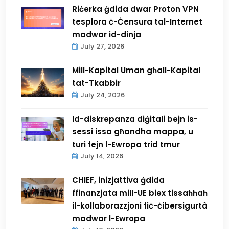
Riċerka ġdida dwar Proton VPN
tesplora ċ-Ċensura tal-Internet
madwar id-dinja
July 27, 2026
Mill-Kapital Uman għall-Kapital
tat-Tkabbir
July 24, 2026
Id-diskrepanza diġitali bejn is-
sessi issa għandha mappa, u
turi fejn l-Ewropa trid tmur
July 14, 2026
CHIEF, inizjattiva ġdida
ffinanzjata mill-UE biex tissaħħaħ
il-kollaborazzjoni fiċ-ċibersigurtà
madwar l-Ewropa