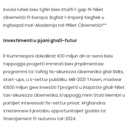
Involvi ruħek biex tgħin biex ittaffi l-gap fil-ħiliet 
ċibernetiċi fl-Ewropa: ibgħat l-impenji tiegħek u 
ingħaqad mal-Akademja tal-Ħiliet Ċibernetiċi!**
Investimenti u pjani għall-futur
Il-Kummissjoni ddedikrat €10 miljun din is-sena biex 
tappoġġa proġetti immirati biex jimplimentaw 
programmi ta’ taħriġ fis-sikurezza ċibernetika għal SMEs, 
start-ups, u s-settur pubbliku. Mill-2021 ‘l hawn, madwar 
€600 miljun ġew investiti f’proġetti u inizjattivi għall-ħiliet 
tas-sikurezza ċibernetika, b’appoġġ minn Stati Membri u 
partijiet interessati fis-settur privat. M’għandna 
x’nistennew li jinstabu opportunitajiet ġodda ta’ 
finanzjament fl-autunnu tal-2024.