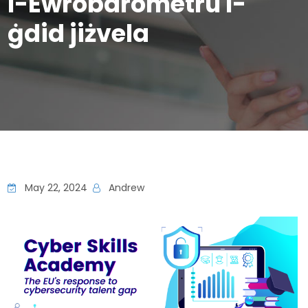
l-Ewrobarometru l-
ġdid jiżvela
May 22, 2024
Andrew