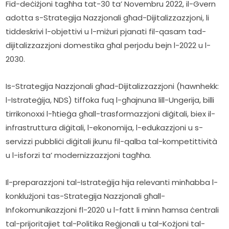
Fid-deċiżjoni tagħha tat-30 ta’ Novembru 2022, il-Gvern 
adotta s-Strategija Nazzjonali għad-Dijitalizzazzjoni, li 
tiddeskrivi l-objettivi u l-miżuri pjanati fil-qasam tad-
dijitalizzazzjoni domestika għal perjodu bejn l-2022 u l-
2030.
Is-Strategija Nazzjonali għad-Dijitalizzazzjoni (hawnhekk: 
l-Istrateġija, NDS) tiffoka fuq l-għajnuna lill-Ungerija, billi 
tirrikonoxxi l-ħtieġa għall-trasformazzjoni diġitali, biex il-
infrastruttura diġitali, l-ekonomija, l-edukazzjoni u s-
servizzi pubbliċi diġitali jkunu fil-qalba tal-kompetittività 
u l-isforzi ta’ modernizzazzjoni tagħha.
Il-preparazzjoni tal-Istrateġija hija relevanti minħabba l-
konklużjoni tas-Strategija Nazzjonali għall-
Infokomunikazzjoni fl-2020 u l-fatt li minn ħamsa ċentrali 
tal-prijoritajiet tal-Politika Reġjonali u tal-Kożjoni tal-