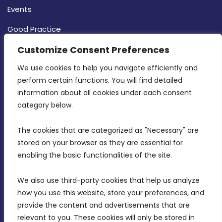
Events
Good Practice
Customize Consent Preferences
Strategy
CONTACT INFO
We use cookies to help you navigate efficiently and 
perform certain functions. You will find detailed 
information about all cookies under each consent 
MDIA, Twenty20 Business Centre, Triq l-
category below.
Intornjatur, Zone 3, Central Business District,
Birkirkara, CBD 3050
The cookies that are categorized as "Necessary" are 
stored on your browser as they are essential for 
(356) 21 828 800
enabling the basic functionalities of the site.
info@mdia.gov.mt
We also use third-party cookies that help us analyze 
Office Hours: 7AM - 4PM
how you use this website, store your preferences, and 
provide the content and advertisements that are 
relevant to you. These cookies will only be stored in 