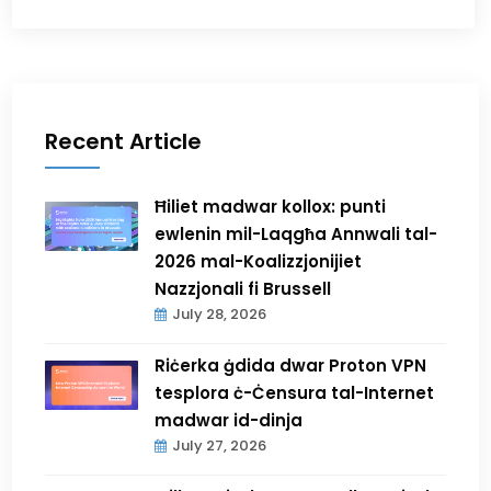
Recent Article
Ħiliet madwar kollox: punti
ewlenin mil-Laqgħa Annwali tal-
2026 mal-Koalizzjonijiet
Nazzjonali fi Brussell
July 28, 2026
Riċerka ġdida dwar Proton VPN
tesplora ċ-Ċensura tal-Internet
madwar id-dinja
July 27, 2026