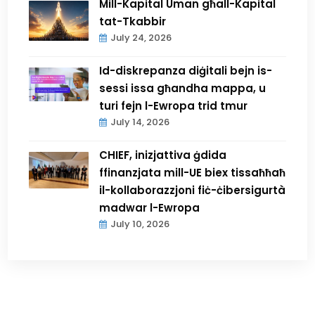
Mill-Kapital Uman għall-Kapital
tat-Tkabbir
July 24, 2026
Id-diskrepanza diġitali bejn is-
sessi issa għandha mappa, u
turi fejn l-Ewropa trid tmur
July 14, 2026
CHIEF, inizjattiva ġdida
ffinanzjata mill-UE biex tissaħħaħ
il-kollaborazzjoni fiċ-ċibersigurtà
madwar l-Ewropa
July 10, 2026