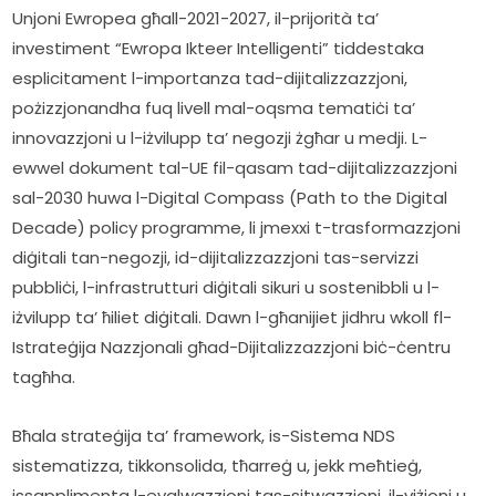
Unjoni Ewropea għall-2021-2027, il-prijorità ta’ 
investiment “Ewropa Ikteer Intelligenti” tiddestaka 
esplicitament l-importanza tad-dijitalizzazzjoni, 
pożizzjonandha fuq livell mal-oqsma tematiċi ta’ 
innovazzjoni u l-iżvilupp ta’ negozji żgħar u medji. L-
ewwel dokument tal-UE fil-qasam tad-dijitalizzazzjoni 
sal-2030 huwa l-Digital Compass (Path to the Digital 
Decade) policy programme, li jmexxi t-trasformazzjoni 
diġitali tan-negozji, id-dijitalizzazzjoni tas-servizzi 
pubbliċi, l-infrastrutturi diġitali sikuri u sostenibbli u l-
iżvilupp ta’ ħiliet diġitali. Dawn l-għanijiet jidhru wkoll fl-
Istrateġija Nazzjonali għad-Dijitalizzazzjoni biċ-ċentru 
tagħha.
Bħala strateġija ta’ framework, is-Sistema NDS 
sistematizza, tikkonsolida, tħarreġ u, jekk meħtieġ, 
issapplimenta l-evalwazzjoni tas-sitwazzjoni, il-viżjoni u 