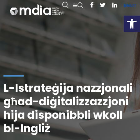
EN
MT
Open
L-Istrateġija nazzjonali
għad-diġitalizzazzjoni
hija disponibbli wkoll
bl-Ingliż