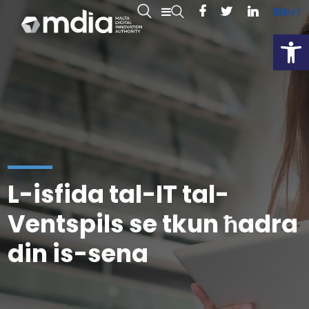
EN
MT
Open
L-isfida tal-IT tal-
Ventspils se tkun ħadra
din is-sena