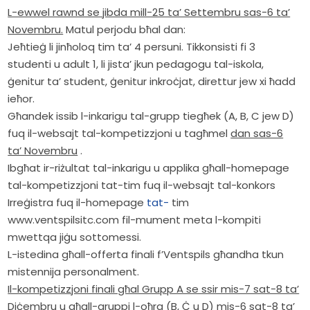
L-ewwel rawnd se jibda mill-25 ta’ Settembru sas-6 ta’
Novembru.
Matul perjodu bħal dan:
Jeħtieġ li jinħoloq tim ta’ 4 persuni. Tikkonsisti fi 3
studenti u adult 1, li jista’ jkun pedagogu tal-iskola,
ġenitur ta’ student, ġenitur inkroċjat, direttur jew xi ħadd
ieħor.
Għandek issib l-inkarigu tal-grupp tiegħek (A, B, C jew D)
fuq il-websajt tal-kompetizzjoni u tagħmel
dan sas-6
ta’ Novembru
.
Ibgħat ir-riżultat tal-inkarigu u applika għall-homepage
tal-kompetizzjoni tat-tim fuq il-websajt tal-konkors
Irreġistra fuq il-homepage
tat-
tim
www.ventspilsitc.com fil-mument meta l-kompiti
mwettqa jiġu sottomessi.
L-istedina għall-offerta finali f’Ventspils għandha tkun
mistennija personalment.
Il-kompetizzjoni finali għal Grupp A se ssir mis-7 sat-8 ta’
Diċembru u għall-gruppi l-oħra (B, Ċ u D) mis-6 sat-8 ta’