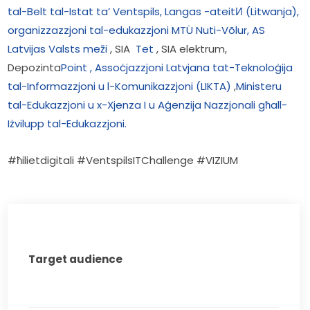
tal-Belt tal-Istat ta’ Ventspils, Langas -ateitИ (Litwanja), 
organizzazzjoni tal-edukazzjoni
MTÜ Nuti-Võlur,
AS
Latvijas
Valsts meži
 , SIA  
Tet
 , SIA elektrum, 
Depozinta
Point
,
Assoċjazzjoni Latvjana tat-Teknoloġija 
tal-Informazzjoni u l-Komunikazzjoni (LIKTA)
 ,
Ministeru 
tal-Edukazzjoni u x-Xjenza I u
Aġenzija Nazzjonali għall-
Iżvilupp tal-Edukazzjoni.
#ħilietdigitali #VentspilsITChallenge #VIZIUM
Target audience