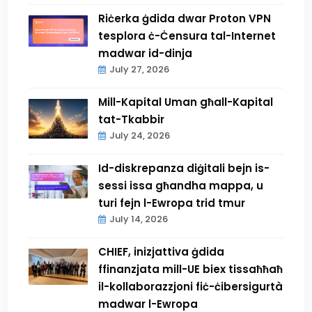
Riċerka ġdida dwar Proton VPN
tesplora ċ-Ċensura tal-Internet
madwar id-dinja
July 27, 2026
Mill-Kapital Uman għall-Kapital
tat-Tkabbir
July 24, 2026
Id-diskrepanza diġitali bejn is-
sessi issa għandha mappa, u
turi fejn l-Ewropa trid tmur
July 14, 2026
CHIEF, inizjattiva ġdida
ffinanzjata mill-UE biex tissaħħaħ
il-kollaborazzjoni fiċ-ċibersigurtà
madwar l-Ewropa