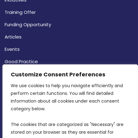
Training Offer
Funding Opportunity
Articles
Events
Good Practice
Customize Consent Preferences
Strategy
CONTACT INFO
We use cookies to help you navigate efficiently and 
perform certain functions. You will find detailed 
information about all cookies under each consent 
MDIA, Twenty20 Business Centre, Triq l-
category below.
Intornjatur, Zone 3, Central Business District,
Birkirkara, CBD 3050
The cookies that are categorized as "Necessary" are 
stored on your browser as they are essential for 
(356) 21 828 800