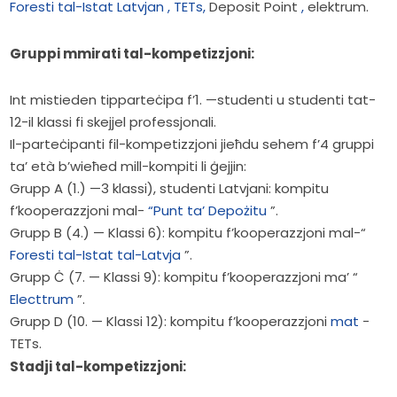
Foresti tal-Istat Latvjan
,
TETs,
 Deposit Point 
,
 elektrum.
Gruppi mmirati tal-kompetizzjoni:
Int mistieden tipparteċipa f’1. —studenti u studenti tat-
12-il klassi fi skejjel professjonali.
Il-parteċipanti fil-kompetizzjoni jieħdu sehem f’4 gruppi
ta’ età b’wieħed mill-kompiti li ġejjin:
Grupp A (1.) —3 klassi), studenti Latvjani: kompitu
f’kooperazzjoni mal-
“Punt ta’ Depożitu
”.
Grupp B (4.) — Klassi 6): kompitu f’kooperazzjoni mal-“
Foresti tal-Istat tal-Latvja
”.
Grupp Ċ (7. — Klassi 9): kompitu f’kooperazzjoni ma’ “
Electtrum
”.
Grupp D (10. — Klassi 12): kompitu f’kooperazzjoni
mat
-
TETs.
Stadji tal-kompetizzjoni: