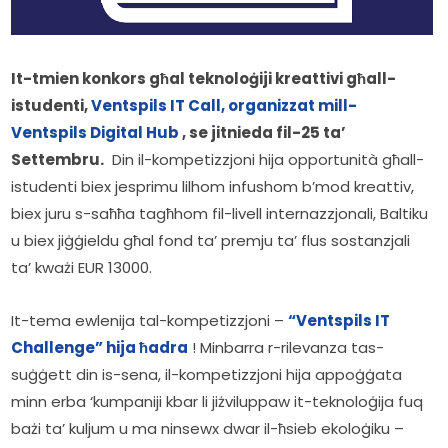
It-tmien konkors għal teknoloġiji kreattivi għall-
istudenti, 
Ventspils IT Call, organizzat mill-
Ventspils Digital Hub
 , se jitnieda fil-25 ta’ 
Settembru.
  Din il-kompetizzjoni hija opportunità għall-
istudenti biex jesprimu lilhom infushom b’mod kreattiv, 
biex juru s-saħħa tagħhom fil-livell internazzjonali, Baltiku 
u biex jiġġieldu għal fond ta’ premju ta’ flus sostanzjali 
ta’ kważi EUR 13000.
It-tema ewlenija tal-kompetizzjoni – 
“Ventspils IT 
Challenge” hija ħadra
 ! Minbarra r-rilevanza tas-
suġġett din is-sena, il-kompetizzjoni hija appoġġata 
minn erba ‘kumpaniji kbar li jiżviluppaw it-teknoloġija fuq 
bażi ta’ kuljum u ma ninsewx dwar il-ħsieb ekoloġiku – 