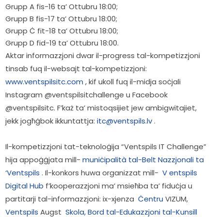
Grupp A fis-16 ta’ Ottubru 18:00;
Grupp B fis-17 ta’ Ottubru 18:00;
Grupp Ċ fit-18 ta’ Ottubru 18:00;
Grupp D fid-19 ta’ Ottubru 18:00.
Aktar informazzjoni dwar il-progress tal-kompetizzjoni 
tinsab fuq il-websajt tal-kompetizzjoni: 
www.ventspilsitc.com
 , kif ukoll fuq il-midja soċjali 
Instagram @ventspilsitchallenge u Facebook 
@ventspilsitc. F’każ ta’ mistoqsijiet jew ambigwitajiet, 
jekk jogħġbok ikkuntattja: 
itc@ventspils.lv
 .
Il-kompetizzjoni tat-teknoloġija “Ventspils IT Challenge” 
hija appoġġjata mill- 
muniċipalità tal-Belt Nazzjonali ta 
‘Ventspils
 . Il-konkors huwa organizzat mill-  
V
entspils 
Digital Hub
 f’kooperazzjoni ma’ msieħba ta’ fiduċja u 
partitarji tal-informazzjoni: ix-xjenza  
Ċentru
 VIZUM,  
Ventspils
 Augst  
Skola,
Bord tal-Edukazzjoni tal-Kunsill 