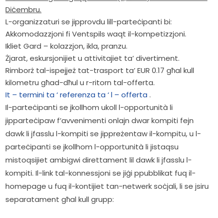
Diċembru.
L-organizzaturi se jipprovdu lill-parteċipanti bi:
Akkomodazzjoni fi Ventspils waqt il-kompetizzjoni.
Ikliet Gard – kolazzjon, ikla, pranzu.
Żjarat, eskursjonijiet u attivitajiet ta’ divertiment.
Rimborż tal-ispejjeż tat-trasport ta’ EUR 0.17 għal kull
kilometru għad-dħul u r-ritorn tal-offerta.
It – termini ta ‘ referenza ta ‘ l – offerta
.
Il-parteċipanti se jkollhom ukoll l-opportunità li 
jipparteċipaw f’avvenimenti onlajn dwar kompiti fejn 
dawk li jfasslu l-kompiti se jippreżentaw il-kompitu, u l-
parteċipanti se jkollhom l-opportunità li jistaqsu 
mistoqsijiet ambigwi direttament lil dawk li jfasslu l-
kompiti. Il-link tal-konnessjoni se jiġi ppubblikat fuq il-
homepage u fuq il-kontijiet tan-netwerk soċjali, li se jsiru 
separatament għal kull grupp: