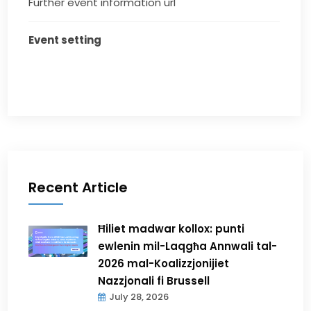
Further event information url
Event setting
Recent Article
Ħiliet madwar kollox: punti
ewlenin mil-Laqgħa Annwali tal-
2026 mal-Koalizzjonijiet
Nazzjonali fi Brussell
July 28, 2026