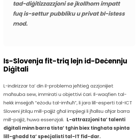
tad-diġitizzazzjoni se jkollhom impatt 
fuq is-settur pubbliku u privat bl-istess 
mod.
Is-Slovenja fit-triq lejn id-Deċennju
Diġitali
L-indirizzar ta’ din il-problema jeħtieġ azzjonijiet 
maħsuba sew, immirati u objettivi ċari. Il-waqfien tal-
hekk imsejjaħ “eżodu tal-imħuħ”, li jara lill-esperti tal-ICT 
Sloveni jitilqu mill-pajjiż għal impjiegi li jħallsu aħjar barra 
mill-pajjiż, huwa essenzjali.  
L-attrazzjoni ta’ talenti 
diġitali minn barra tista’ tgħin biex tingħata spinta 
lill-għadd ta’ speċjalisti tal-IT fid-dar.