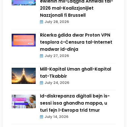
ewlenin mil-Laqgħa Annwali tal-
2026 mal-Koalizzjonijiet
Nazzjonali fi Brussell
July 28, 2026
Riċerka ġdida dwar Proton VPN
tesplora ċ-Ċensura tal-Internet
madwar id-dinja
July 27, 2026
Mill-Kapital Uman għall-Kapital
tat-Tkabbir
July 24, 2026
Id-diskrepanza diġitali bejn is-
sessi issa għandha mappa, u
turi fejn l-Ewropa trid tmur
July 14, 2026