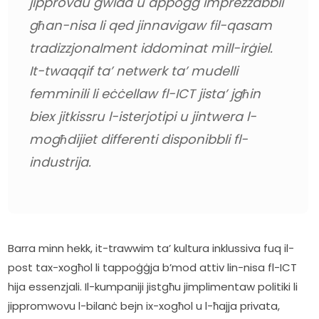
jipprovdu gwida u appoġġ imprezzabbli 
għan-nisa li qed jinnavigaw fil-qasam 
tradizzjonalment iddominat mill-irġiel. 
It-twaqqif ta’ netwerk ta’ mudelli 
femminili li eċċellaw fl-ICT jista’ jgħin 
biex jitkissru l-isterjotipi u jintwera l-
mogħdijiet differenti disponibbli fl-
industrija.
Barra minn hekk, it-trawwim ta’ kultura inklussiva fuq il-
post tax-xogħol li tappoġġja b’mod attiv lin-nisa fl-ICT 
hija essenzjali. Il-kumpaniji jistgħu jimplimentaw politiki li 
jippromwovu l-bilanċ bejn ix-xogħol u l-ħajja privata, 