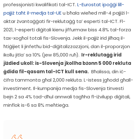
professjonisti kwalifikati tal-ICT. 
L-Eurostat ipoġġi lill-
pajjiż taħt il-medja tal-UE
 u bħala wieħed mill-4 pajjiżi l-
aktar żvantaġġati fir-reklutaġġ ta’ esperti tal-ICT. Fl-
2021, l-esperti diġitali kienu jiffurmaw biss 4.8% tal-forza 
tax-xogħol totali fis-Slovenja. Jekk il-pajjiż irid jilħaq il-
ħtiġijiet li jinfetħu bid-diġitalizzazzjoni, dan il-proporzjon 
ikollu jitla’ sa 10% (jew 85,000 ruħ).
  Ir-reklutaġġ irid 
jiżdied ukoll: is-Slovenja jkollha bżonn 5 000 rekluta 
ġdida fil-qasam tal-ICT kull sena.
  Bħalissa, din iċ-
ċifra tammonta għal 2,000 rekluta. L-istess jgħodd għall-
investiment. Il-kumpanija medja fis-Slovenja tinvesti 
bejn 2 sa 4% tad-dħul annwali tagħha fl-iżvilupp diġitali, 
minflok is-6 sa 8% meħtieġa.