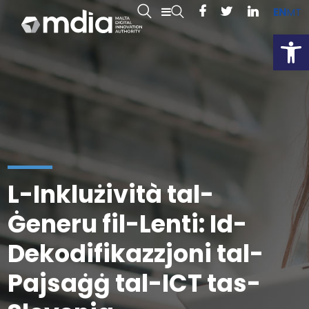
EN
MT
Open
L-Inklużività tal-
Ġeneru fil-Lenti: Id-
Dekodifikazzjoni tal-
Pajsaġġ tal-ICT tas-