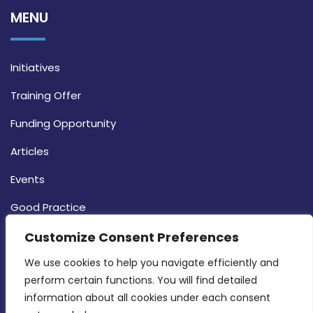
MENU
Initiatives
Training Offer
Funding Opportunity
Articles
Events
Good Practice
Strategy
Customize Consent Preferences
CONTACT INFO
We use cookies to help you navigate efficiently and 
perform certain functions. You will find detailed 
information about all cookies under each consent 
MDIA, Twenty20 Business Centre, Triq l-