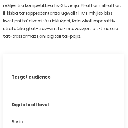
reżiljenti u kompetittiva fis-Slovenja. Fl-aħħar mill-aħħar, 
il-kisba ta’ rappreżentanza ugwali fl-ICT mhijiex biss 
kwistjoni ta’ diversità u inklużjoni, iżda wkoll imperattiv 
strateġiku għat-trawwim tal-innovazzjoni u t-tmexxija 
tat-trasformazzjoni diġitali tal-pajjiż.
Target audience
Digital skill level
Basic