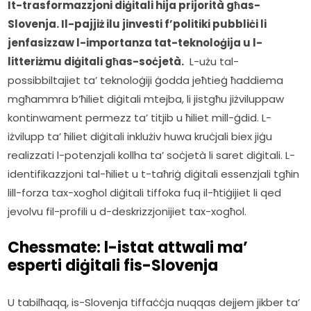
It-trasformazzjoni diġitali hija prijorità għas-
Slovenja. Il-pajjiż ilu jinvesti f’politiki pubbliċi li 
jenfasizzaw l-importanza tat-teknoloġija u l-
litteriżmu diġitali għas-soċjetà.
  L-użu tal-
possibbiltajiet ta’ teknoloġiji ġodda jeħtieġ ħaddiema 
mgħammra b’ħiliet diġitali mtejba, li jistgħu jiżviluppaw 
kontinwament permezz ta’ titjib u ħiliet mill-ġdid. L-
iżvilupp ta’ ħiliet diġitali inklużiv huwa kruċjali biex jiġu 
realizzati l-potenzjali kollha ta’ soċjetà li saret diġitali. L-
identifikazzjoni tal-ħiliet u t-taħriġ diġitali essenzjali tgħin 
lill-forza tax-xogħol diġitali tiffoka fuq il-ħtiġijiet li qed 
jevolvu fil-profili u d-deskrizzjonijiet tax-xogħol.
Chessmate: l-istat attwali ma’
esperti diġitali fis-Slovenja
U tabilħaqq, is-Slovenja tiffaċċja nuqqas dejjem jikber ta’ 