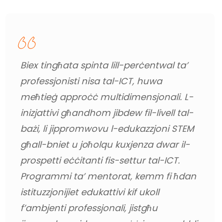
Biex tingħata spinta lill-perċentwal ta’ 
professjonisti nisa tal-ICT, huwa 
meħtieġ approċċ multidimensjonali. L-
inizjattivi għandhom jibdew fil-livell tal-
bażi, li jippromwovu l-edukazzjoni STEM 
għall-bniet u joħolqu kuxjenza dwar il-
prospetti eċċitanti fis-settur tal-ICT. 
Programmi ta’ mentorat, kemm fi ħdan 
istituzzjonijiet edukattivi kif ukoll 
f’ambjenti professjonali, jistgħu 