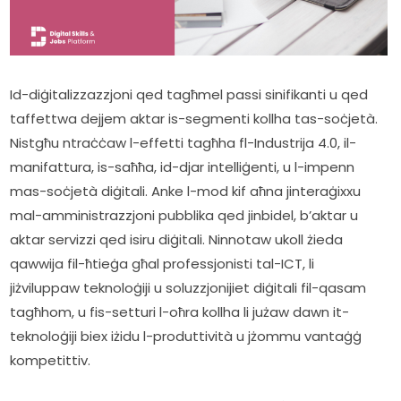
Id-diġitalizzazzjoni qed tagħmel passi sinifikanti u qed 
taffettwa dejjem aktar is-segmenti kollha tas-soċjetà. 
Nistgħu ntraċċaw l-effetti tagħha fl-Industrija 4.0, il-
manifattura, is-saħħa, id-djar intelliġenti, u l-impenn 
mas-soċjetà diġitali. Anke l-mod kif aħna jinteraġixxu 
mal-amministrazzjoni pubblika qed jinbidel, b’aktar u 
aktar servizzi qed isiru diġitali. Ninnotaw ukoll żieda 
qawwija fil-ħtieġa għal professjonisti tal-ICT, li 
jiżviluppaw teknoloġiji u soluzzjonijiet diġitali fil-qasam 
tagħhom, u fis-setturi l-oħra kollha li jużaw dawn it-
teknoloġiji biex iżidu l-produttività u jżommu vantaġġ 
kompetittiv.