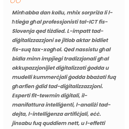
Minħabba dan kollu, mhix sorpriża li l-
ħtieġa għal professjonisti tal-ICT fis-
Slovenja qed tiżdied. L-impatt tad-
diġitalizzazzjoni se jitlob aktar bidliet 
fis-suq tax-xogħol. Qed nassistu għal 
bidla minn impjiegi tradizzjonali għal 
okkupazzjonijiet diġitalizzati ġodda u 
mudelli kummerċjali ġodda bbażati fuq 
għarfien ġdid tad-diġitalizzazzjoni. 
Esperti fit-tewmin diġitali, il-
manifattura intelliġenti, l-analiżi tad-
dejta, l-intelliġenza artifiċjali, eċċ. 
jinsabu fuq quddiem nett, u l-effetti 