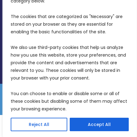
category below.
Intornjatur, Zone 3, Central Business District,
Birkirkara, CBD 3050
The cookies that are categorized as "Necessary" are 
stored on your browser as they are essential for 
(356) 21 828 800
enabling the basic functionalities of the site.
info@mdia.gov.mt
We also use third-party cookies that help us analyze 
Office Hours: 7AM - 4PM
how you use this website, store your preferences, and 
provide the content and advertisements that are 
relevant to you. These cookies will only be stored in 
your browser with your prior consent.
You can choose to enable or disable some or all of 
Gender Equality Plan
Data Protection Policy
these cookies but disabling some of them may affect 
© 2026 Malta Digital Innovation. All Rights Reserved.
your browsing experience.
English
Malti
Reject All
Accept All