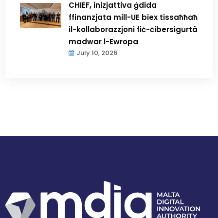
CHIEF, inizjattiva ġdida
ffinanzjata mill-UE biex tissaħħaħ
il-kollaborazzjoni fiċ-ċibersigurtà
madwar l-Ewropa
July 10, 2026