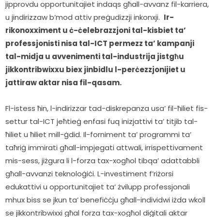
jipprovdu opportunitajiet indaqs għall-avvanz fil-karriera, 
u jindirizzaw b’mod attiv preġudizzji inkonxji.  
Ir-
rikonoxximent u ċ-ċelebrazzjoni tal-kisbiet ta’ 
professjonisti nisa tal-ICT permezz ta’ kampanji 
tal-midja u avvenimenti tal-industrija jistgħu 
jikkontribwixxu biex jinbidlu l-perċezzjonijiet u 
jattiraw aktar nisa fil-qasam.
Fl-istess ħin, l-indirizzar tad-diskrepanza usa’ fil-ħiliet fis-
settur tal-ICT jeħtieġ enfasi fuq inizjattivi ta’ titjib tal-
ħiliet u ħiliet mill-ġdid. Il-forniment ta’ programmi ta’ 
taħriġ immirati għall-impjegati attwali, irrispettivament 
mis-sess, jiżgura li l-forza tax-xogħol tibqa’ adattabbli 
għall-avvanzi teknoloġiċi. L-investiment f’riżorsi 
edukattivi u opportunitajiet ta’ żvilupp professjonali 
mhux biss se jkun ta’ benefiċċju għall-individwi iżda wkoll 
se jikkontribwixxi għal forza tax-xogħol diġitali aktar 