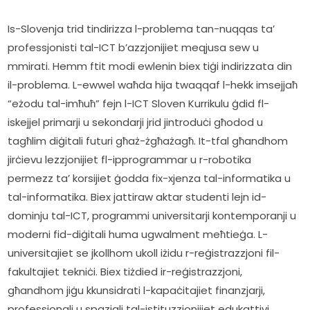
Is-Slovenja trid tindirizza l-problema tan-nuqqas ta’ 
professjonisti tal-ICT b’azzjonijiet meqjusa sew u 
mmirati. Hemm ftit modi ewlenin biex tiġi indirizzata din 
il-problema. L-ewwel waħda hija twaqqaf l-hekk imsejjaħ 
“eżodu tal-imħuħ” fejn l-ICT Sloven Kurrikulu ġdid fl-
iskejjel primarji u sekondarji jrid jintroduċi għodod u 
tagħlim diġitali futuri għaż-żgħażagħ. It-tfal għandhom 
jirċievu lezzjonijiet fl-ipprogrammar u r-robotika 
permezz ta’ korsijiet ġodda fix-xjenza tal-informatika u 
tal-informatika. Biex jattiraw aktar studenti lejn id-
dominju tal-ICT, programmi universitarji kontemporanji u 
moderni fid-diġitali huma ugwalment meħtieġa. L-
universitajiet se jkollhom ukoll iżidu r-reġistrazzjoni fil-
fakultajiet tekniċi. Biex tiżdied ir-reġistrazzjoni, 
għandhom jiġu kkunsidrati l-kapaċitajiet finanzjarji, 
professjonali u spazjali tal-istituzzjonijiet edukattivi.