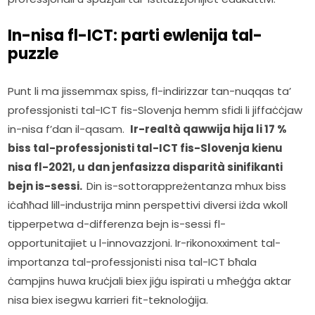
In-nisa fl-ICT: parti ewlenija tal-
puzzle
Punt li ma jissemmax spiss, fl-indirizzar tan-nuqqas ta’ 
professjonisti tal-ICT fis-Slovenja hemm sfidi li jiffaċċjaw 
in-nisa f’dan il-qasam.  
Ir-realtà qawwija hija li 17 % 
biss tal-professjonisti tal-ICT fis-Slovenja kienu 
nisa fl-2021, u dan jenfasizza disparità sinifikanti 
bejn is-sessi.  
Din is-sottorappreżentanza mhux biss 
iċaħħad lill-industrija minn perspettivi diversi iżda wkoll 
tipperpetwa d-differenza bejn is-sessi fl-
opportunitajiet u l-innovazzjoni. Ir-rikonoxximent tal-
importanza tal-professjonisti nisa tal-ICT bħala 
ċampjins huwa kruċjali biex jiġu ispirati u mħeġġa aktar 
nisa biex isegwu karrieri fit-teknoloġija.