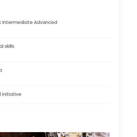
c Intermediate Advanced
al skills
a
 initiative