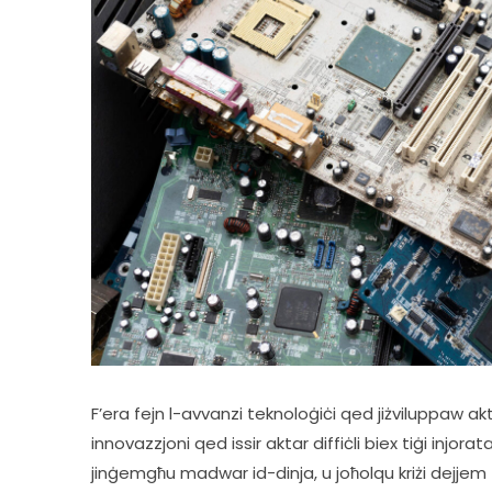
F’era fejn l-avvanzi teknoloġiċi qed jiżviluppaw 
innovazzjoni qed issir aktar diffiċli biex tiġi injor
jinġemgħu madwar id-dinja, u joħolqu kriżi dejjem ti