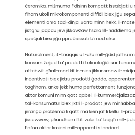
ċeramika, miżmuma f’disinn kompatt issaldjati u mw
fihom ukoll mikrokomponenti diffiċli biex jiġu sep
elementi oħra tad-dinja. Barra minn hekk, il-materj
jistgħu jaqbdu jew jikkawżaw ħsara lill-ħaddiema jek
speċjali biex jiġu pproċessati b’mod sikur.     
Naturalment, it-tnaqqis u l-użu mill-ġdid joffru im
konsum żejjed ta’ prodotti teknoloġiċi sar fenome
attribwit għall-mod kif in-nies jikkunsmaw il-mid
inċentivati ​​biex jixtru prodotti ġodda, apparente
tagħhom, anke jekk huma perfettament funzjonali 
aktar komuni minn qatt qabel. Il-kummerċjalizzaz
tal-konsumatur biex jixtri l-prodott jew minħabba n-
jirranġa problema li qatt ma kien jaf li kellu. Il-pro
jissewwew, għandhom ftit valur ta’ bejgħ mill-ġdid,
ħafna aktar kmieni mill-apparati standard.      