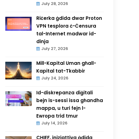
July 28, 2026
Riċerka ġdida dwar Proton
VPN tesplora ċ-Ċensura
tal-Internet madwar id-
dinja
July 27, 2026
Mill-Kapital Uman għall-
Kapital tat-Tkabbir
July 24, 2026
Id-diskrepanza diġitali
bejn is-sessi issa għandha
mappa, u turi fejn l-
Ewropa trid tmur
July 14, 2026
CHIEF, inizjattiva ġdida