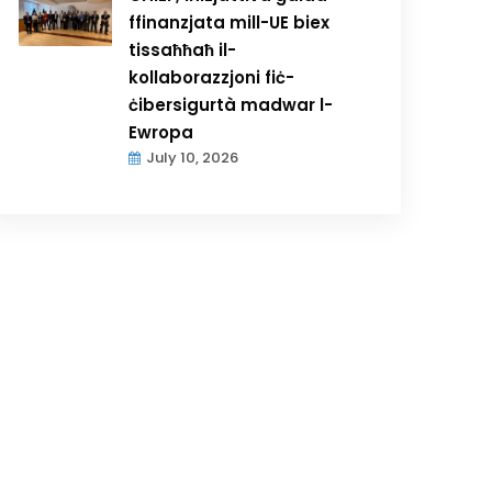
ffinanzjata mill-UE biex
tissaħħaħ il-
kollaborazzjoni fiċ-
ċibersigurtà madwar l-
Ewropa
July 10, 2026