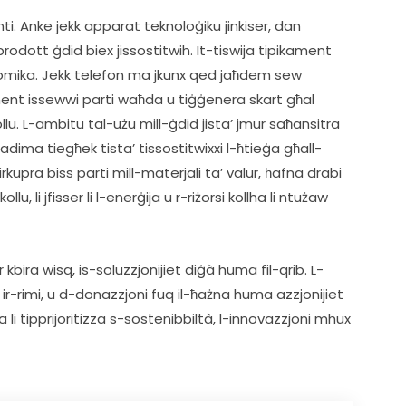
ti. Anke jekk apparat teknoloġiku jinkiser, dan 
odott ġdid biex jissostitwih. It-tiswija tipikament 
nomika. Jekk telefon ma jkunx qed jaħdem sew 
ment issewwi parti waħda u tiġġenera skart għal 
lu. L-ambitu tal-użu mill-ġdid jista’ jmur saħansitra 
adima tiegħek tista’ tissostitwixxi l-ħtieġa għall-
kupra biss parti mill-materjali ta’ valur, ħafna drabi 
, li jfisser li l-enerġija u r-riżorsi kollha li ntużaw 
 kbira wisq, is-soluzzjonijiet diġà huma fil-qrib. L-
 ir-rimi, u d-donazzjoni fuq il-ħażna huma azzjonijiet 
li tipprijoritizza s-sostenibbiltà, l-innovazzjoni mhux 