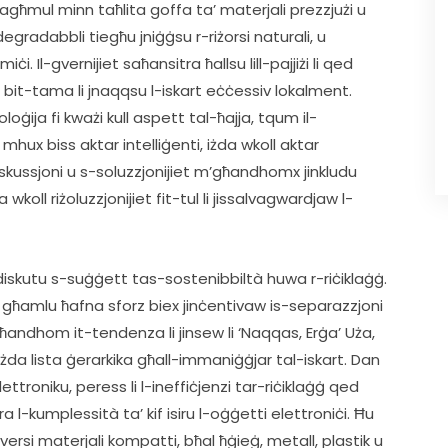
agħmul minn taħlita goffa ta’ materjali prezzjużi u 
egradabbli tiegħu jniġġsu r-riżorsi naturali, u 
i. Il-gvernijiet saħansitra ħallsu lill-pajjiżi li qed 
 bit-tama li jnaqqsu l-iskart eċċessiv lokalment. 
oġija fi kważi kull aspett tal-ħajja, tqum il-
hux biss aktar intelliġenti, iżda wkoll aktar 
iskussjoni u s-soluzzjonijiet m’għandhomx jinkludu 
wkoll riżoluzzjonijiet fit-tul li jissalvagwardjaw l-
ddiskutu s-suġġett tas-sostenibbiltà huwa r-riċiklaġġ. 
ja għamlu ħafna sforz biex jinċentivaw is-separazzjoni 
għandhom it-tendenza li jinsew li ‘Naqqas, Erġa’ Uża, 
iżda lista ġerarkika għall-immaniġġjar tal-iskart. Dan 
ttroniku, peress li l-ineffiċjenzi tar-riċiklaġġ qed 
a l-kumplessità ta’ kif isiru l-oġġetti elettroniċi. Ħu 
 materjali kompatti, bħal ħġieġ, metall, plastik u 