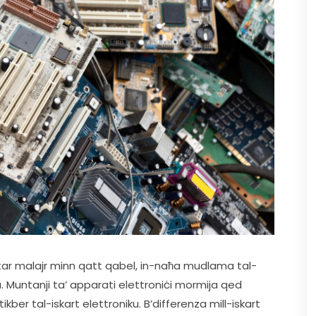
aktar malajr minn qatt qabel, in-naħa mudlama tal-
ata. Muntanji ta’ apparati elettroniċi mormija qed 
kber tal-iskart elettroniku. B’differenza mill-iskart 