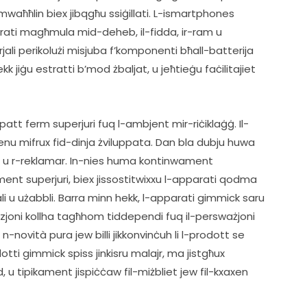
aħħlin biex jibqgħu ssiġillati. L-ismartphones 
arati magħmula mid-deheb, il-fidda, ir-ram u 
ali perikolużi misjuba f’komponenti bħall-batterija 
k jiġu estratti b’mod żbaljat, u jeħtieġu faċilitajiet 
patt ferm superjuri fuq l-ambjent mir-riċiklaġġ. Il-
nu mifrux fid-dinja żviluppata. Dan bla dubju huwa 
ja u r-reklamar. In-nies huma kontinwament 
ment superjuri, biex jissostitwixxu l-apparati qodma 
u użabbli. Barra minn hekk, l-apparati gimmick saru 
zjoni kollha tagħhom tiddependi fuq il-persważjoni 
novità pura jew billi jikkonvinċuh li l-prodott se 
dotti gimmick spiss jinkisru malajr, ma jistgħux 
 u tipikament jispiċċaw fil-miżbliet jew fil-kxaxen 