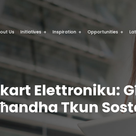
out Us
Initiatives
Inspiration
Opportunities
La
skart Elettroniku: G
Għandha Tkun Sost