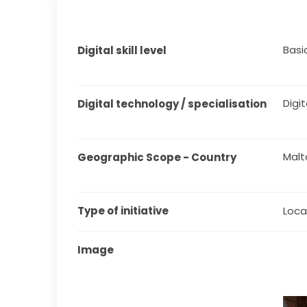
Basi
Digital skill level
Digit
Digital technology / specialisation
Malt
Geographic Scope - Country
Type of initiative
Local
Image