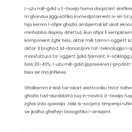
L-użu mill-ġdid u t-tiswija huma daqstant sinifikan
m’għandux jiġġustifika immedjatament ix-xiri ta’ pr
hija kemm l-aħjar għażla ambjentali kif ukoll eko
minħabba display difettuż, ikun aħjar li sempliċe
komponent żgħir biss, aktar milli tarmi l-oġġett kol
aktar ‘il bogħod. Id-donazzjoni tat-teknoloġija l-q
manifattura ta’ oġġett ġdid fjamant. Ir-riċiklaġġ jir
biss 20-40%, l-użu mill-ġdid jippreserva l-prodott kollu
biex isir ma jinħlewx.      
Għalkemm il-kriżi tal-iskart elettroniku tista’ tidher
għażla tad-durabbiltà fuq in-novità, it-tiswija fuq
żgħar iżda qawwija. Jekk is-soċjetà timpenja ruħha 
se jkollha għalfejn tissagrifika l-ambjent.  