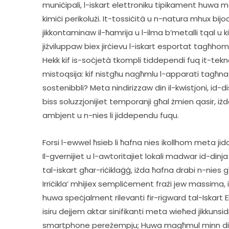
muniċipali, l-iskart elettroniku tipikament huwa m
kimiċi perikolużi. It-tossiċità u n-natura mhux bijod
jikkontaminaw il-ħamrija u l-ilma b’metalli tqal u kimiċ
jiżviluppaw biex jirċievu l-iskart esportat tagħhom
Hekk kif is-soċjetà tkompli tiddependi fuq it-teknol
mistoqsija: kif nistgħu nagħmlu l-apparati tagħna m
sostenibbli? Meta nindirizzaw din il-kwistjoni, id-d
biss soluzzjonijiet temporanji għal żmien qasir, iżda 
ambjent u n-nies li jiddependu fuqu.      
Forsi l-ewwel ħsieb li ħafna nies ikollhom meta ji
Il-gvernijiet u l-awtoritajiet lokali madwar id-din
tal-iskart għar-riċiklaġġ, iżda ħafna drabi n-nies 
Irriċikla’ mhijiex sempliċement frażi jew massima, 
huwa speċjalment rilevanti fir-rigward tal-Iskart Ele
isiru dejjem aktar sinifikanti meta wieħed jikkunsidr
smartphone pereżempju; Huwa magħmul minn diversi