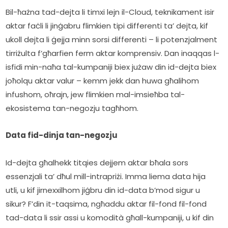
Bil-ħażna tad-dejta li timxi lejn il-Cloud, teknikament isir 
aktar faċli li jinġabru flimkien tipi differenti ta’ dejta, kif 
ukoll dejta li ġejja minn sorsi differenti – li potenzjalment 
tirriżulta f’għarfien ferm aktar komprensiv. Dan inaqqas l-
isfidi min-naħa tal-kumpaniji biex jużaw din id-dejta biex 
joħolqu aktar valur – kemm jekk dan huwa għalihom 
infushom, oħrajn, jew flimkien mal-imsieħba tal-
ekosistema tan-negozju tagħhom.
Data fid-dinja tan-negozju
Id-dejta għalhekk titqies dejjem aktar bħala sors 
essenzjali ta’ dħul mill-intrapriżi. Imma liema data hija 
utli, u kif jirnexxilhom jiġbru din id-data b’mod sigur u 
sikur? F’din it-taqsima, ngħaddu aktar fil-fond fil-fond 
tad-data li ssir assi u komodità għall-kumpaniji, u kif din 