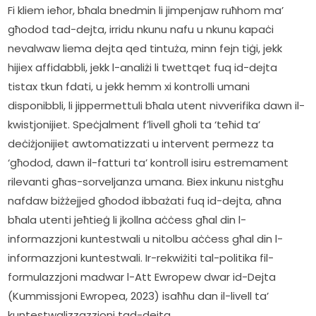
Fi kliem ieħor, bħala bnedmin li jimpenjaw ruħhom ma’ 
għodod tad-dejta, irridu nkunu nafu u nkunu kapaċi 
nevalwaw liema dejta qed tintuża, minn fejn tiġi, jekk 
hijiex affidabbli, jekk l-analiżi li twettqet fuq id-dejta 
tistax tkun fdati, u jekk hemm xi kontrolli umani 
disponibbli, li jippermettuli bħala utent nivverifika dawn il-
kwistjonijiet. Speċjalment f’livell għoli ta ‘teħid ta’ 
deċiżjonijiet awtomatizzati u intervent permezz ta 
‘għodod, dawn il-fatturi ta’ kontroll isiru estremament 
rilevanti għas-sorveljanza umana. Biex inkunu nistgħu 
nafdaw biżżejjed għodod ibbażati fuq id-dejta, aħna 
bħala utenti jeħtieġ li jkollna aċċess għal din l-
informazzjoni kuntestwali u nitolbu aċċess għal din l-
informazzjoni kuntestwali. Ir-rekwiżiti tal-politika fil-
formulazzjoni madwar l-Att Ewropew dwar id-Dejta 
(Kummissjoni Ewropea, 2023) isaħħu dan il-livell ta’ 
kuntestwalizzazzjoni tad-dejta.