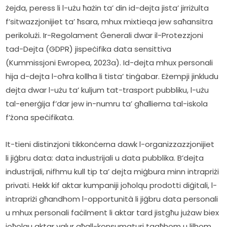
żejda, peress li l-użu ħażin ta’ din id-dejta jista’ jirriżulta 
f’sitwazzjonijiet ta’ ħsara, mhux mixtieqa jew saħansitra 
perikolużi. Ir-Regolament Ġenerali dwar il-Protezzjoni 
tad-Dejta (GDPR) jispeċifika data sensittiva 
(Kummissjoni Ewropea, 2023a). Id-dejta mhux personali 
hija d-dejta l-oħra kollha li tista’ tinġabar. Eżempji jinkludu 
dejta dwar l-użu ta’ kuljum tat-trasport pubbliku, l-użu 
tal-enerġija f’dar jew in-numru ta’ għalliema tal-iskola 
f’żona speċifikata.
It-tieni distinzjoni tikkonċerna dawk l-organizzazzjonijiet 
li jiġbru data: data industrijali u data pubblika. B’dejta 
industrijali, nifhmu kull tip ta’ dejta miġbura minn intrapriżi 
privati. Hekk kif aktar kumpaniji joħolqu prodotti diġitali, l-
intrapriżi għandhom l-opportunità li jiġbru data personali 
u mhux personali faċilment li aktar tard jistgħu jużaw biex 
joħolqu aktar valur għall-konsumaturi tagħhom u lilhom 