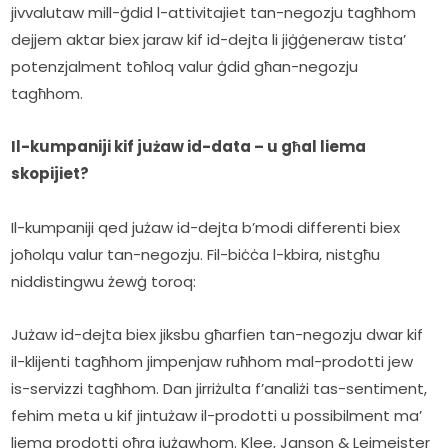
jivvalutaw mill-ġdid l-attivitajiet tan-negozju tagħhom 
dejjem aktar biex jaraw kif id-dejta li jiġġeneraw tista’ 
potenzjalment toħloq valur ġdid għan-negozju 
tagħhom.
Il-kumpaniji kif jużaw id-data – u għal liema 
skopijiet?
Il-kumpaniji qed jużaw id-dejta b’modi differenti biex 
joħolqu valur tan-negozju. Fil-biċċa l-kbira, nistgħu 
niddistingwu żewġ toroq:
Jużaw id-dejta biex jiksbu għarfien tan-negozju dwar kif 
il-klijenti tagħhom jimpenjaw ruħhom mal-prodotti jew 
is-servizzi tagħhom. Dan jirriżulta f’analiżi tas-sentiment, 
fehim meta u kif jintużaw il-prodotti u possibilment ma’ 
liema prodotti oħra jużawhom. Klee, Janson & Leimeister 