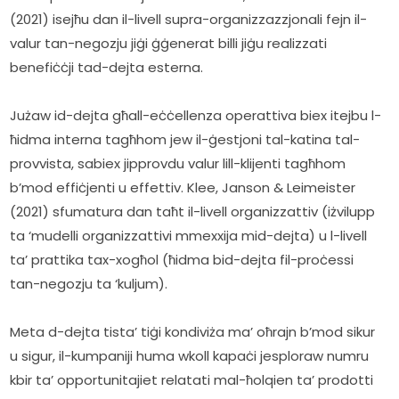
(2021) isejħu dan il-livell supra-organizzazzjonali fejn il-
valur tan-negozju jiġi ġġenerat billi jiġu realizzati 
benefiċċji tad-dejta esterna.
Jużaw id-dejta għall-eċċellenza operattiva biex itejbu l-
ħidma interna tagħhom jew il-ġestjoni tal-katina tal-
provvista, sabiex jipprovdu valur lill-klijenti tagħhom 
b’mod effiċjenti u effettiv. Klee, Janson & Leimeister 
(2021) sfumatura dan taħt il-livell organizzattiv (iżvilupp 
ta ‘mudelli organizzattivi mmexxija mid-dejta) u l-livell 
ta’ prattika tax-xogħol (ħidma bid-dejta fil-proċessi 
tan-negozju ta ‘kuljum).
Meta d-dejta tista’ tiġi kondiviża ma’ oħrajn b’mod sikur 
u sigur, il-kumpaniji huma wkoll kapaċi jesploraw numru 
kbir ta’ opportunitajiet relatati mal-ħolqien ta’ prodotti 