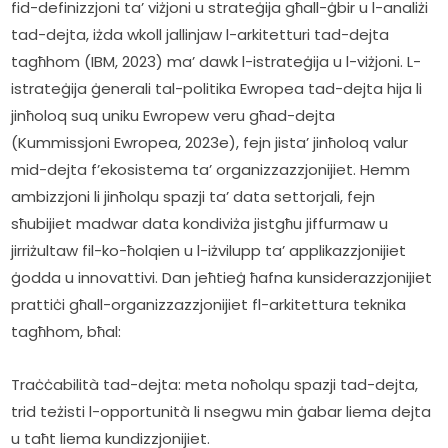
fid-definizzjoni ta’ viżjoni u strateġija għall-ġbir u l-analiżi 
tad-dejta, iżda wkoll jallinjaw l-arkitetturi tad-dejta 
tagħhom (IBM, 2023) ma’ dawk l-istrateġija u l-viżjoni. L-
istrateġija ġenerali tal-politika Ewropea tad-dejta hija li 
jinħoloq suq uniku Ewropew veru għad-dejta 
(Kummissjoni Ewropea, 2023e), fejn jista’ jinħoloq valur 
mid-dejta f’ekosistema ta’ organizzazzjonijiet. Hemm 
ambizzjoni li jinħolqu spazji ta’ data settorjali, fejn 
sħubijiet madwar data kondiviża jistgħu jiffurmaw u 
jirriżultaw fil-ko-ħolqien u l-iżvilupp ta’ applikazzjonijiet 
ġodda u innovattivi. Dan jeħtieġ ħafna kunsiderazzjonijiet 
prattiċi għall-organizzazzjonijiet fl-arkitettura teknika 
tagħhom, bħal:
Traċċabilità tad-dejta: meta noħolqu spazji tad-dejta, 
trid teżisti l-opportunità li nsegwu min ġabar liema dejta 
u taħt liema kundizzjonijiet.