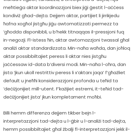
meħtieġa aktar koordinazzjoni biex jiġi ġestit l-aċċess 
kondiviż għad-dejta. Dejjem aktar, partijiet li jirrikjedu 
ħafna xogħol jistgħu jiġu awtomatizzati permezz ta 
‘għodda disponibbli, u b’hekk titnaqqas il-pressjoni fuq 
in-negozji. Fl-istess ħin, aktar awtomazzjoni twassal għal 
analiżi aktar standardizzata. Min-naħa waħda, dan joħloq 
aktar possibbiltajiet peress li aktar nies jistgħu 
jaċċessaw id-data b’diversi modi. Min-naħa l-oħra, dan 
jista ‘jkun ukoll restrittiv peress li x’aktarx jaqa’ f’għażliet 
default u jneħħi konsiderazzjoni profonda u teħid ta 
‘deċiżjonijiet mill-utent. F’każijiet estremi, it-teħid tad-
deċiżjonijiet jista’ jkun kompletament moħbi.
Billi hemm differenza dejjem tikber bejn l-
interpretazzjoni tad-dejta u l-ġbir u l-analiżi tad-dejta, 
hemm possibbiltajiet għal żbalji fl-interpretazzjoni jekk il-