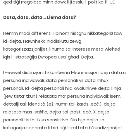
qed tiġi rregolata minn dawk li jfasslu l-politika fl-UE.
Data, data, data… Liema data?
Hemm modi differenti li bihom nistgħu nikkategorizzaw 
id-dejta. Hawnhekk, niddiskutu żewġ 
kategorizzazzjonijiet li huma ta’ interess meta wieħed 
iqis l-Istrateġija Ewropea usa’ għad-Dejta.
L-ewwel distinzjoni tikkonċerna l-konnessjoni bejn data u 
persuna individwali: data personali vs data mhux 
personali. Id-dejta personali hija kwalunkwe dejta li hija 
(jew tista’ tkun) relatata ma’ persuna individwali: isem, 
dettalji tal-identità (eż. numri tal-kards, eċċ.), dejta 
relatata mas-saħħa, dejta tal-post, eċċ. Xi dejta 
personali tista’ tkun sensittiva. Din hija dejta ta’ 
kategorija separata li trid tiġi ttrattata b’kundizzjonijiet 