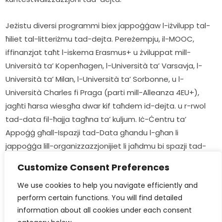
Jeżistu diversi programmi biex jappoġġaw l-iżvilupp tal-
ħiliet tal-litteriżmu tad-dejta. Pereżempju, il-MOOC, 
iffinanzjat taħt l-iskema Erasmus+ u żviluppat mill-
Università ta’ Kopenħagen, l-Università ta’ Varsavja, l-
Università ta’ Milan, l-Università ta’ Sorbonne, u l-
Università Charles fi Praga (parti mill-Alleanza 4EU+), 
jagħti ħarsa wiesgħa dwar kif taħdem id-dejta. u r-rwol 
tad-data fil-ħajja tagħna ta’ kuljum. Iċ-Ċentru ta’ 
Appoġġ għall-Ispazji tad-Data għandu l-għan li 
jappoġġa lill-organizzazzjonijiet li jaħdmu bi spazji tad-
dejta fil-prattika.
Customize Consent Preferences
We use cookies to help you navigate efficiently and 
2. Għarfien u fehim profond tal-kamp ta’ 
perform certain functions. You will find detailed 
applikazzjoni ta’ għodod ibbażati fuq id-dejta / 
information about all cookies under each consent 
ħidma ma’ għodod tad-dejta