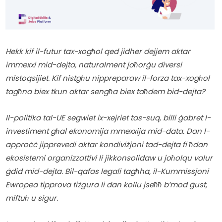
Hekk kif il-futur tax-xogħol qed jidher dejjem aktar 
immexxi mid-dejta, naturalment joħorġu diversi 
mistoqsijiet. Kif nistgħu nippreparaw il-forza tax-xogħol 
tagħna biex tkun aktar sengħa biex taħdem bid-dejta?
Il-politika tal-UE segwiet ix-xejriet tas-suq, billi ġabret l-
investiment għal ekonomija mmexxija mid-data. Dan l-
approċċ jipprevedi aktar kondiviżjoni tad-dejta fi ħdan 
ekosistemi organizzattivi li jikkonsolidaw u joħolqu valur 
ġdid mid-dejta. Bil-qafas legali tagħha, il-Kummissjoni 
Ewropea tipprova tiżgura li dan kollu jseħħ b’mod ġust, 
miftuħ u sigur.