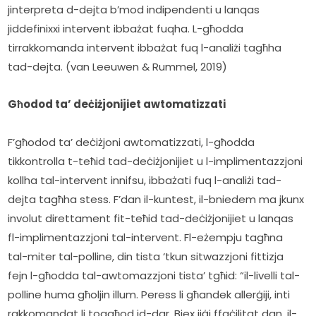
jinterpreta d-dejta b’mod indipendenti u lanqas 
jiddefinixxi intervent ibbażat fuqha. L-għodda 
tirrakkomanda intervent ibbażat fuq l-analiżi tagħha 
tad-dejta. (van Leeuwen & Rummel, 2019)
Għodod ta’ deċiżjonijiet awtomatizzati
F’għodod ta’ deċiżjoni awtomatizzati, l-għodda 
tikkontrolla t-teħid tad-deċiżjonijiet u l-implimentazzjoni 
kollha tal-intervent innifsu, ibbażati fuq l-analiżi tad-
dejta tagħha stess. F’dan il-kuntest, il-bniedem ma jkunx 
involut direttament fit-teħid tad-deċiżjonijiet u lanqas 
fl-implimentazzjoni tal-intervent. Fl-eżempju tagħna 
tal-miter tal-polline, din tista ‘tkun sitwazzjoni fittizja 
fejn l-għodda tal-awtomazzjoni tista’ tgħid: “il-livelli tal-
polline huma għoljin illum. Peress li għandek allerġiji, inti 
rakkomandat li toqgħod id-dar. Biex jiġi ffaċilitat dan, il-