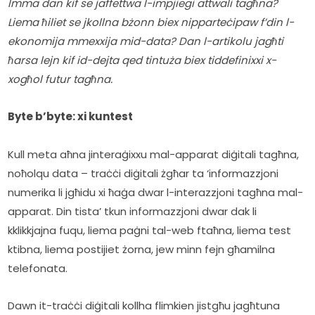
Imma dan kif se jaffettwa l-impjiegi attwali tagħna? 
Liema ħiliet se jkollna bżonn biex nipparteċipaw f’din l-
ekonomija mmexxija mid-data? Dan l-artikolu jagħti 
ħarsa lejn kif id-dejta qed tintuża biex tiddefinixxi x-
xogħol futur tagħna.
Byte b’byte: xi kuntest
Kull meta aħna jinteraġixxu mal-apparat diġitali tagħna, 
noħolqu data – traċċi diġitali żgħar ta ‘informazzjoni 
numerika li jgħidu xi ħaġa dwar l-interazzjoni tagħna mal-
apparat. Din tista’ tkun informazzjoni dwar dak li 
kklikkjajna fuqu, liema paġni tal-web ftaħna, liema test 
ktibna, liema postijiet żorna, jew minn fejn għamilna 
telefonata.
Dawn it-traċċi diġitali kollha flimkien jistgħu jagħtuna 