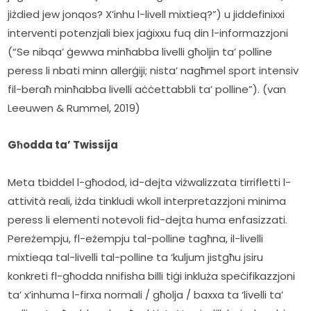
jiżdied jew jonqos? X’inhu l-livell mixtieq?”) u jiddefinixxi 
interventi potenzjali biex jaġixxu fuq din l-informazzjoni 
(“Se nibqa’ ġewwa minħabba livelli għoljin ta’ polline 
peress li nbati minn allerġiji; nista’ nagħmel sport intensiv 
fil-beraħ minħabba livelli aċċettabbli ta’ polline”). (van 
Leeuwen & Rummel, 2019)
Għodda ta’ Twissija
Meta tbiddel l-għodod, id-dejta viżwalizzata tirrifletti l-
attività reali, iżda tinkludi wkoll interpretazzjoni minima 
peress li elementi notevoli fid-dejta huma enfasizzati. 
Pereżempju, fl-eżempju tal-polline tagħna, il-livelli 
mixtieqa tal-livelli tal-polline ta ‘kuljum jistgħu jsiru 
konkreti fl-għodda nnifisha billi tiġi inkluża speċifikazzjoni 
ta’ x’inhuma l-firxa normali / għolja / baxxa ta ‘livelli ta’ 