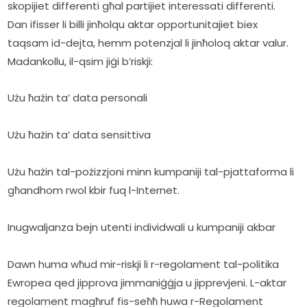
skopijiet differenti għal partijiet interessati differenti. 
Dan ifisser li billi jinħolqu aktar opportunitajiet biex 
taqsam id-dejta, hemm potenzjal li jinħoloq aktar valur. 
Madankollu, il-qsim jiġi b’riskji:
Użu ħażin ta’ data personali
Użu ħażin ta’ data sensittiva
Użu ħażin tal-pożizzjoni minn kumpaniji tal-pjattaforma li 
għandhom rwol kbir fuq l-Internet.
Inugwaljanza bejn utenti individwali u kumpaniji akbar
Dawn huma wħud mir-riskji li r-regolament tal-politika 
Ewropea qed jipprova jimmaniġġja u jipprevjeni. L-aktar 
regolament magħruf fis-seħħ huwa r-Regolament 