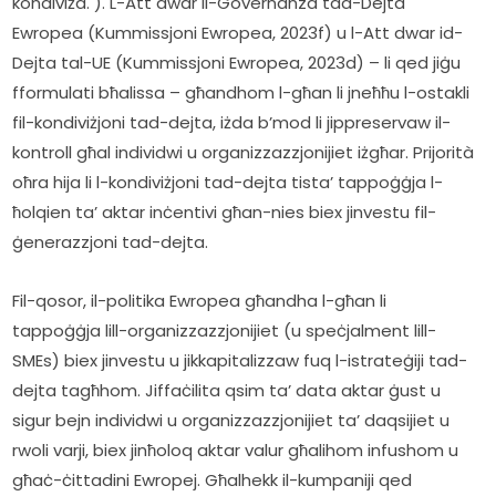
kondiviża. ). L-Att dwar il-Governanza tad-Dejta 
Ewropea (Kummissjoni Ewropea, 2023f) u l-Att dwar id-
Dejta tal-UE (Kummissjoni Ewropea, 2023d) – li qed jiġu 
fformulati bħalissa – għandhom l-għan li jneħħu l-ostakli 
fil-kondiviżjoni tad-dejta, iżda b’mod li jippreservaw il-
kontroll għal individwi u organizzazzjonijiet iżgħar. Prijorità 
oħra hija li l-kondiviżjoni tad-dejta tista’ tappoġġja l-
ħolqien ta’ aktar inċentivi għan-nies biex jinvestu fil-
ġenerazzjoni tad-dejta.
Fil-qosor, il-politika Ewropea għandha l-għan li 
tappoġġja lill-organizzazzjonijiet (u speċjalment lill-
SMEs) biex jinvestu u jikkapitalizzaw fuq l-istrateġiji tad-
dejta tagħhom. Jiffaċilita qsim ta’ data aktar ġust u 
sigur bejn individwi u organizzazzjonijiet ta’ daqsijiet u 
rwoli varji, biex jinħoloq aktar valur għalihom infushom u 
għaċ-ċittadini Ewropej. Għalhekk il-kumpaniji qed 