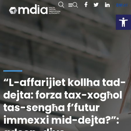
EN
MT
Open
“L-affarijiet kollha tad-
dejta: forza tax-xogħol
tas-sengħa f’futur
immexxi mid-dejta?”: