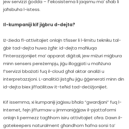
jew servizzi ġodda – f’ekosistema li jaqsmu ma’ sħab li 
jaħsbuha l-istess.
Il-kumpaniji kif jiġbru d-dejta?
Iż-żieda fl-attivitajiet onlajn tfisser li l-limitu tekniku tal-
ġbir tad-dejta huwa żgħir: id-dejta maħluqa 
f’interazzjonijiet ma’ apparat diġitali, jew miżuri miġbura 
minn sensers pereżempju, jiġu illoggjati u maħżuna 
f’servizzi bbażati fuq il-cloud għal aktar analiżi u 
interpretazzjoni. L-analitiċi jistgħu jiġu ġġenerati minn din 
id-dejta biex jiffaċilitaw it-teħid tad-deċiżjonijiet.
Kif issemma, xi kumpaniji jaġixxu bħala “gwardjani” fuq l-
Internet, fejn jiffurmaw u jimmaniġġjaw il-pjattaformi 
onlajn li permezz tagħhom isiru attivitajiet oħra. Dawn il-
gatekeepers naturalment għandhom ħafna sorsi ta’ 