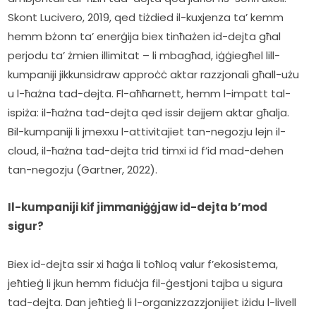
Skont Lucivero, 2019, qed tiżdied il-kuxjenza ta’ kemm 
hemm bżonn ta’ enerġija biex tinħażen id-dejta għal 
perjodu ta’ żmien illimitat – li mbagħad, iġġiegħel lill-
kumpaniji jikkunsidraw approċċ aktar razzjonali għall-użu 
u l-ħażna tad-dejta. Fl-aħħarnett, hemm l-impatt tal-
ispiża: il-ħażna tad-dejta qed issir dejjem aktar għalja. 
Bil-kumpaniji li jmexxu l-attivitajiet tan-negozju lejn il-
cloud, il-ħażna tad-dejta trid timxi id f’id mad-dehen 
tan-negozju (Gartner, 2022).
Il-kumpaniji kif jimmaniġġjaw id-dejta b’mod 
sigur?
Biex id-dejta ssir xi ħaġa li toħloq valur f’ekosistema, 
jeħtieġ li jkun hemm fiduċja fil-ġestjoni tajba u sigura 
tad-dejta. Dan jeħtieġ li l-organizzazzjonijiet iżidu l-livell 