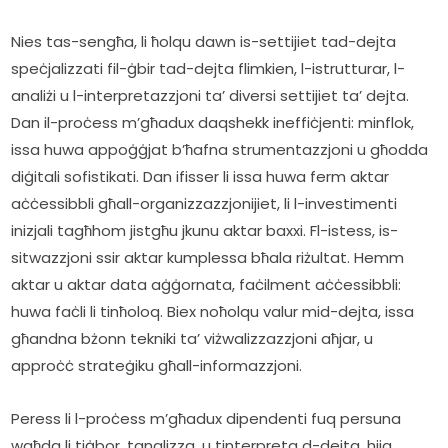
Nies tas-sengħa, li ħolqu dawn is-settijiet tad-dejta 
speċjalizzati fil-ġbir tad-dejta flimkien, l-istrutturar, l-
analiżi u l-interpretazzjoni ta’ diversi settijiet ta’ dejta. 
Dan il-proċess m’għadux daqshekk ineffiċjenti: minflok, 
issa huwa appoġġjat b’ħafna strumentazzjoni u għodda 
diġitali sofistikati. Dan ifisser li issa huwa ferm aktar 
aċċessibbli għall-organizzazzjonijiet, li l-investimenti 
inizjali tagħhom jistgħu jkunu aktar baxxi. Fl-istess, is-
sitwazzjoni ssir aktar kumplessa bħala riżultat. Hemm 
aktar u aktar data aġġornata, faċilment aċċessibbli: 
huwa faċli li tinħoloq. Biex noħolqu valur mid-dejta, issa 
għandna bżonn tekniki ta’ viżwalizzazzjoni aħjar, u 
approċċ strateġiku għall-informazzjoni.
Peress li l-proċess m’għadux dipendenti fuq persuna 
waħda li tiġbor, tanalizza, u tinterpreta d-dejta, hija 