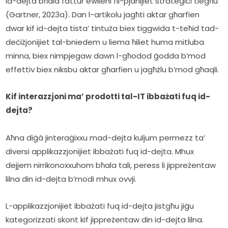
id-dejta bħala fattur ewlieni fil-pjanijiet strateġiċi tiegħu 
(Gartner, 2023a). Dan l-artikolu jagħti aktar għarfien 
dwar kif id-dejta tista’ tintuża biex tiggwida t-teħid tad-
deċiżjonijiet tal-bniedem u liema ħiliet huma mitluba 
minna, biex nimpjegaw dawn l-għodod ġodda b’mod 
effettiv biex niksbu aktar għarfien u jagħżlu b’mod għaqli.
Kif interazzjoni ma’ prodotti tal-IT ibbażati fuq id-
dejta?
Aħna diġà jinteraġixxu mad-dejta kuljum permezz ta’ 
diversi applikazzjonijiet ibbażati fuq id-dejta. Mhux 
dejjem nirrikonoxxuhom bħala tali, peress li jippreżentaw 
lilna din id-dejta b’modi mhux ovvji.
L-applikazzjonijiet ibbażati fuq id-dejta jistgħu jiġu 
kategorizzati skont kif jippreżentaw din id-dejta lilna.