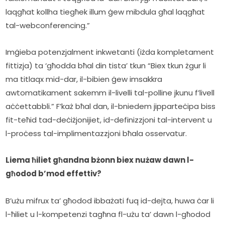
laqgħat kollha tiegħek illum ġew mibdula għal laqgħat 
tal-webconferencing.”
Imġieba potenzjalment inkwetanti (iżda kompletament 
fittizja) ta ‘għodda bħal din tista’ tkun “Biex tkun żgur li 
ma titlaqx mid-dar, il-bibien ġew imsakkra 
awtomatikament sakemm il-livelli tal-polline jkunu f’livell 
aċċettabbli.” F’każ bħal dan, il-bniedem jipparteċipa biss 
fit-teħid tad-deċiżjonijiet, id-definizzjoni tal-intervent u 
l-proċess tal-implimentazzjoni bħala osservatur.
Liema ħiliet għandna bżonn biex nużaw dawn l-
għodod b’mod effettiv?
B’użu mifrux ta’ għodod ibbażati fuq id-dejta, huwa ċar li 
l-ħiliet u l-kompetenzi tagħna fl-użu ta’ dawn l-għodod 