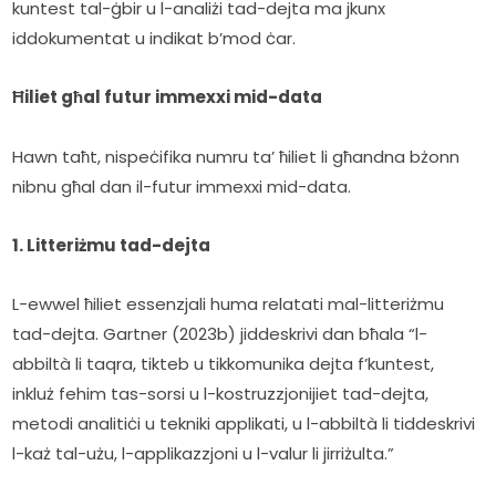
kuntest tal-ġbir u l-analiżi tad-dejta ma jkunx 
iddokumentat u indikat b’mod ċar.
Ħiliet għal futur immexxi mid-data
Hawn taħt, nispeċifika numru ta’ ħiliet li għandna bżonn 
nibnu għal dan il-futur immexxi mid-data.
1. Litteriżmu tad-dejta
L-ewwel ħiliet essenzjali huma relatati mal-litteriżmu 
tad-dejta. Gartner (2023b) jiddeskrivi dan bħala “l-
abbiltà li taqra, tikteb u tikkomunika dejta f’kuntest, 
inkluż fehim tas-sorsi u l-kostruzzjonijiet tad-dejta, 
metodi analitiċi u tekniki applikati, u l-abbiltà li tiddeskrivi 
l-każ tal-użu, l-applikazzjoni u l-valur li jirriżulta.”