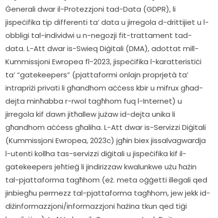
Ġenerali dwar il-Protezzjoni tad-Data (GDPR), li 
jispeċifika tip differenti ta’ data u jirregola d-drittijiet u l-
obbligi tal-individwi u n-negozji fit-trattament tad-
data. L-Att dwar is-Swieq Diġitali (DMA), adottat mill-
Kummissjoni Ewropea fl-2023, jispeċifika l-karatteristiċi 
ta’ “gatekeepers” (pjattaformi onlajn proprjetà ta’ 
intrapriżi privati ​​li għandhom aċċess kbir u mifrux għad-
dejta minħabba r-rwol tagħhom fuq l-Internet) u 
jirregola kif dawn jitħallew jużaw id-dejta unika li 
għandhom aċċess għaliha. L-Att dwar is-Servizzi Diġitali 
(Kummissjoni Ewropea, 2023c) jgħin biex jissalvagwardja 
l-utenti kollha tas-servizzi diġitali u jispeċifika kif il-
gatekeepers jeħtieġ li jindirizzaw kwalunkwe użu ħażin 
tal-pjattaforma tagħhom (eż. meta oġġetti illegali qed 
jinbiegħu permezz tal-pjattaforma tagħhom, jew jekk id-
diżinformazzjoni/informazzjoni ħażina tkun qed tiġi 