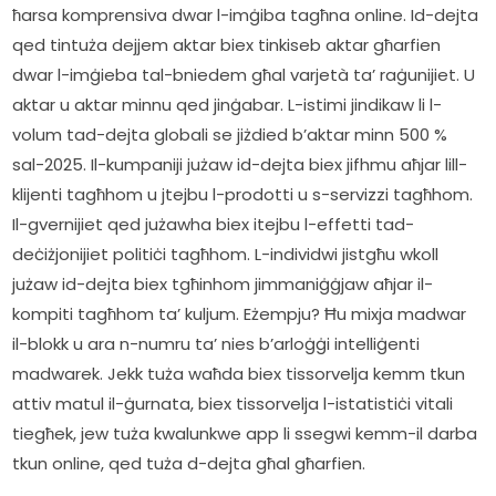
ħarsa komprensiva dwar l-imġiba tagħna online. Id-dejta 
qed tintuża dejjem aktar biex tinkiseb aktar għarfien 
dwar l-imġieba tal-bniedem għal varjetà ta’ raġunijiet. U 
aktar u aktar minnu qed jinġabar. L-istimi jindikaw li l-
volum tad-dejta globali se jiżdied b’aktar minn 500 % 
sal-2025. Il-kumpaniji jużaw id-dejta biex jifhmu aħjar lill-
klijenti tagħhom u jtejbu l-prodotti u s-servizzi tagħhom. 
Il-gvernijiet qed jużawha biex itejbu l-effetti tad-
deċiżjonijiet politiċi tagħhom. L-individwi jistgħu wkoll 
jużaw id-dejta biex tgħinhom jimmaniġġjaw aħjar il-
kompiti tagħhom ta’ kuljum. Eżempju? Ħu mixja madwar 
il-blokk u ara n-numru ta’ nies b’arloġġi intelliġenti 
madwarek. Jekk tuża waħda biex tissorvelja kemm tkun 
attiv matul il-ġurnata, biex tissorvelja l-istatistiċi vitali 
tiegħek, jew tuża kwalunkwe app li ssegwi kemm-il darba 
tkun online, qed tuża d-dejta għal għarfien.