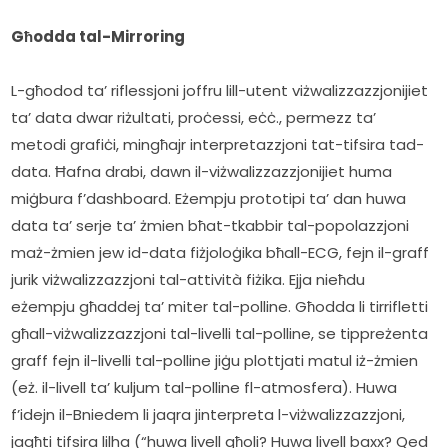
Għodda tal-Mirroring
L-għodod ta’ riflessjoni joffru lill-utent viżwalizzazzjonijiet 
ta’ data dwar riżultati, proċessi, eċċ., permezz ta’ 
metodi grafiċi, mingħajr interpretazzjoni tat-tifsira tad-
data. Ħafna drabi, dawn il-viżwalizzazzjonijiet huma 
miġbura f’dashboard. Eżempju prototipi ta’ dan huwa 
data ta’ serje ta’ żmien bħat-tkabbir tal-popolazzjoni 
maż-żmien jew id-data fiżjoloġika bħall-ECG, fejn il-graff 
jurik viżwalizzazzjoni tal-attività fiżika. Ejja nieħdu 
eżempju għaddej ta’ miter tal-polline. Għodda li tirrifletti 
għall-viżwalizzazzjoni tal-livelli tal-polline, se tippreżenta 
graff fejn il-livelli tal-polline jiġu plottjati matul iż-żmien 
(eż. il-livell ta’ kuljum tal-polline fl-atmosfera). Huwa 
f’idejn il-Bniedem li jaqra jinterpreta l-viżwalizzazzjoni, 
jagħti tifsira lilha (“huwa livell għoli? Huwa livell baxx? Qed 