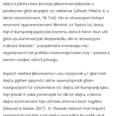
dejta li jaħżnu biex ikomplu jikkummerċjalizzaw u 
janalizzaw għal skopijiet ta’ reklamar (aħseb f’Meta, X, u 
aktar reċentement, Tik Tok). Din is-sitwazzjoni ħolqot 
ammont apparentement illimitat ta’ ħażna ta’ data, 
fejn il-kumpaniji jispiċċaw iżommu data li tista’ tkun utli 
għal użu kummerċjali. Madankollu, din is-sitwazzjoni 
x’aktarx tinbidel – parzjalment immexxija mir-
regolamenti tal-politika msemmija hawn fuq – peress li 
hemm vuċijiet oħra li joħorġu.
Aspett wieħed jikkonċerna l-użu razzjonali u l-ġbir tad-
dejta, jiġifieri approċċ aktar operazzjonali għan-
navigazzjoni ta’ volumi kbar ta’ dejta, bil-kumpaniji jqisu 
fejn jinsab il-valur potenzjali ta’ dik id-dejta, u liema 
dejta eżattament hija utli biex iżżomm kont tagħha 
(Mazzei & Noble, 2017) . It-tħassib relatat mal-impatt 
ambjentali tal-ħżin tad-dejta qed jidħol fis-seħħ ukoll. 