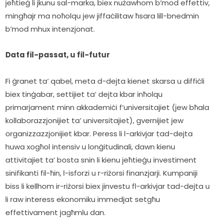
jeħtieġ li jkunu sal-marka, biex nużawhom b’mod effettiv, 
mingħajr ma noħolqu jew jiffaċilitaw ħsara lill-bnedmin 
b’mod mhux intenzjonat.
Data fil-passat, u fil-futur
Fi ġranet ta’ qabel, meta d-dejta kienet skarsa u diffiċli 
biex tinġabar, settijiet ta’ dejta kbar inħolqu 
primarjament minn akkademiċi f’universitajiet (jew bħala 
kollaborazzjonijiet ta’ universitajiet), gvernijiet jew 
organizzazzjonijiet kbar. Peress li l-arkivjar tad-dejta 
huwa xogħol intensiv u lonġitudinali, dawn kienu 
attivitajiet ta’ bosta snin li kienu jeħtieġu investiment 
sinifikanti fil-ħin, l-isforzi u r-riżorsi finanzjarji. Kumpaniji 
biss li kellhom ir-riżorsi biex jinvestu fl-arkivjar tad-dejta u 
li raw interess ekonomiku immedjat setgħu 
effettivament jagħmlu dan.