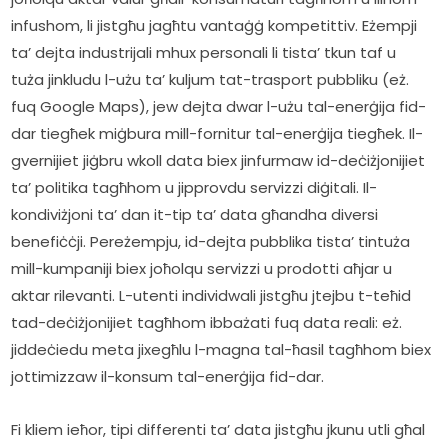
infushom, li jistgħu jagħtu vantaġġ kompetittiv. Eżempji 
ta’ dejta industrijali mhux personali li tista’ tkun taf u 
tuża jinkludu l-użu ta’ kuljum tat-trasport pubbliku (eż. 
fuq Google Maps), jew dejta dwar l-użu tal-enerġija fid-
dar tiegħek miġbura mill-fornitur tal-enerġija tiegħek. Il-
gvernijiet jiġbru wkoll data biex jinfurmaw id-deċiżjonijiet 
ta’ politika tagħhom u jipprovdu servizzi diġitali. Il-
kondiviżjoni ta’ dan it-tip ta’ data għandha diversi 
benefiċċji. Pereżempju, id-dejta pubblika tista’ tintuża 
mill-kumpaniji biex joħolqu servizzi u prodotti aħjar u 
aktar rilevanti. L-utenti individwali jistgħu jtejbu t-teħid 
tad-deċiżjonijiet tagħhom ibbażati fuq data reali: eż. 
jiddeċiedu meta jixegħlu l-magna tal-ħasil tagħhom biex 
jottimizzaw il-konsum tal-enerġija fid-dar.
Fi kliem ieħor, tipi differenti ta’ data jistgħu jkunu utli għal 