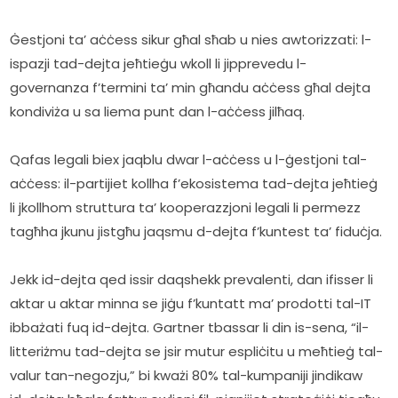
Ġestjoni ta’ aċċess sikur għal sħab u nies awtorizzati: l-
ispazji tad-dejta jeħtieġu wkoll li jipprevedu l-
governanza f’termini ta’ min għandu aċċess għal dejta 
kondiviża u sa liema punt dan l-aċċess jilħaq.
Qafas legali biex jaqblu dwar l-aċċess u l-ġestjoni tal-
aċċess: il-partijiet kollha f’ekosistema tad-dejta jeħtieġ 
li jkollhom struttura ta’ kooperazzjoni legali li permezz 
tagħha jkunu jistgħu jaqsmu d-dejta f’kuntest ta’ fiduċja.
Jekk id-dejta qed issir daqshekk prevalenti, dan ifisser li 
aktar u aktar minna se jiġu f’kuntatt ma’ prodotti tal-IT 
ibbażati fuq id-dejta. Gartner tbassar li din is-sena, “il-
litteriżmu tad-dejta se jsir mutur espliċitu u meħtieġ tal-
valur tan-negozju,” bi kważi 80% tal-kumpaniji jindikaw 