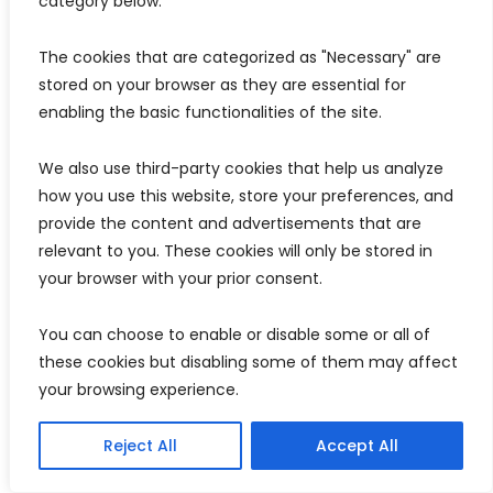
category below.
It-tieni ħila hija għarfien u fehim profond tal-ambitu tal-
The cookies that are categorized as "Necessary" are 
għodod ibbażati fuq id-dejta billi taħdem b’mod 
stored on your browser as they are essential for 
estensiv magħhom. Dan jippermettilna bħala utenti 
enabling the basic functionalities of the site.
nifhmu l-limitazzjonijiet tal-għodod, il-possibbiltajiet tal-
għodod u wkoll nivvalutaw il-validità tal-
We also use third-party cookies that help us analyze 
interpretazzjonijiet ibbażati fuq id-dejta – 
how you use this website, store your preferences, and 
irrispettivament minn jekk ikunux magħmula mill-
provide the content and advertisements that are 
bniedem jew awtomatizzati. Jekk tkun aktar konxju ta’ 
relevant to you. These cookies will only be stored in 
x’tista’ tagħmel u ma tistax tagħmel l-għodda, 
your browser with your prior consent.
tippermettilek ukoll tiddefinixxi għarfien validu 
azzjonabbli, li jwassal għal interventi aċċettabbli. Bħala 
You can choose to enable or disable some or all of 
these cookies but disabling some of them may affect 
utent, huwa wkoll imperattiv li tikkunsidra l-għodod 
your browsing experience.
ibbażati fuq id-dejta bħala waħda biss minn sorsi multipli 
tad-dejta, u tikkontrolla kwalunkwe riżultat ta’ dawn l-
Reject All
Accept All
għodod ma’ dejta oħra aktar kwalitattiva.