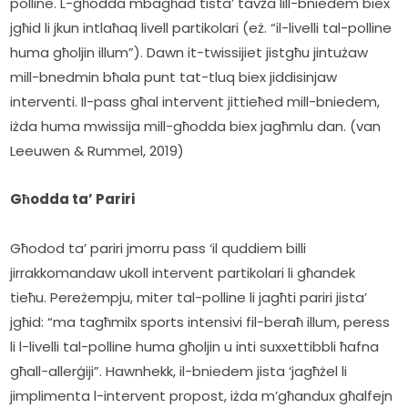
polline. L-għodda mbagħad tista’ tavża lill-bniedem biex 
jgħid li jkun intlaħaq livell partikolari (eż. “il-livelli tal-polline 
huma għoljin illum”). Dawn it-twissijiet jistgħu jintużaw 
mill-bnedmin bħala punt tat-tluq biex jiddisinjaw 
interventi. Il-pass għal intervent jittieħed mill-bniedem, 
iżda huma mwissija mill-għodda biex jagħmlu dan. (van 
Leeuwen & Rummel, 2019)
Għodda ta’ Pariri
Għodod ta’ pariri jmorru pass ‘il quddiem billi 
jirrakkomandaw ukoll intervent partikolari li għandek 
tieħu. Pereżempju, miter tal-polline li jagħti pariri jista’ 
jgħid: “ma tagħmilx sports intensivi fil-beraħ illum, peress 
li l-livelli tal-polline huma għoljin u inti suxxettibbli ħafna 
għall-allerġiji”. Hawnhekk, il-bniedem jista ‘jagħżel li 
jimplimenta l-intervent propost, iżda m’għandux għalfejn 