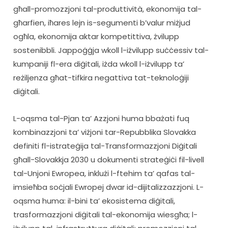
għall-promozzjoni tal-produttività, ekonomija tal-
għarfien, iħares lejn is-segumenti b’valur miżjud 
ogħla, ekonomija aktar kompetittiva, żvilupp 
sostenibbli. Jappoġġja wkoll l-iżvilupp suċċessiv tal-
kumpaniji fl-era diġitali, iżda wkoll l-iżvilupp ta’ 
reżiljenza għat-tifkira negattiva tat-teknoloġiji 
diġitali.
L-oqsma tal-Pjan ta’ Azzjoni huma bbażati fuq 
kombinazzjoni ta’ viżjoni tar-Repubblika Slovakka 
definiti fl-istrateġija tal-Transformazzjoni Diġitali 
għall-Slovakkja 2030 u dokumenti strateġiċi fil-livell 
tal-Unjoni Ewropea, inklużi l-ftehim ta’ qafas tal-
imsieħba soċjali Ewropej dwar id-dijitalizzazzjoni. L-
oqsma huma: il-bini ta’ ekosistema diġitali, 
trasformazzjoni diġitali tal-ekonomija wiesgħa; l-