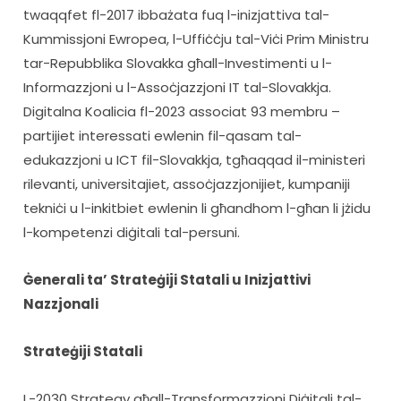
twaqqfet fl-2017 ibbażata fuq l-inizjattiva tal-
Kummissjoni Ewropea, l-Uffiċċju tal-Viċi Prim Ministru 
tar-Repubblika Slovakka għall-Investimenti u l-
Informazzjoni u l-Assoċjazzjoni IT tal-Slovakkja. 
Digitalna Koalicia fl-2023 associat 93 membru – 
partijiet interessati ewlenin fil-qasam tal-
edukazzjoni u ICT fil-Slovakkja, tgħaqqad il-ministeri 
rilevanti, universitajiet, assoċjazzjonijiet, kumpaniji 
tekniċi u l-inkitbiet ewlenin li għandhom l-għan li jżidu 
l-kompetenzi diġitali tal-persuni.
Ġenerali ta’ Strateġiji Statali u Inizjattivi 
Nazzjonali
Strateġiji Statali
L-2030 Strategy għall-Transformazzjoni Diġitali tal-