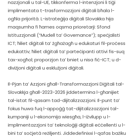
nazzjonali u tal-UE, tikkonferma l-intenzjoni li tiġi 
implimentata t-trasformazzjoni diġitali bħala l-
ogħla prijorità. L-istrateġija diġitali Slovakka hija 
maqsumha fi ħames oqsma prioretarji: Sfond 
Istituzzjonali (“Mudell ta’ Governance”); speċjalisti 
ICT; ħiliet diġitali ta’ żgħażagħ u edukaturi fil-proċess 
edukattiv; ħiliet diġitali ta’ parteċipanti attivi fis-suq 
tax-xogħol; proporzjon ta’ bniet u nisa fiċ-ICT; u d-
diviżjoni diġitali u esklużjoni diġitali.
Il-Pjan ta’ Azzjoni għall-Transformazzjoni Diġitali tal-
Slovakkja għall-2023-2026 jiddetermina l-għanijiet 
tal-istat fil-qasam tad-dijitalizzazzjoni. Il-punt ta’ 
fokus huwa fuq l-appoġġ tat-dijitalizzazzjoni tal-
kumpaniji u l-ekonomija wiesgħa, l-iżvilupp u l-
implimentazzjoni ta’ teknoloġiji diġitali eċċellenti u l-
bini ta’ soċjetà reżiljenti. Jiddedefinixxi l-qafas bażiku 