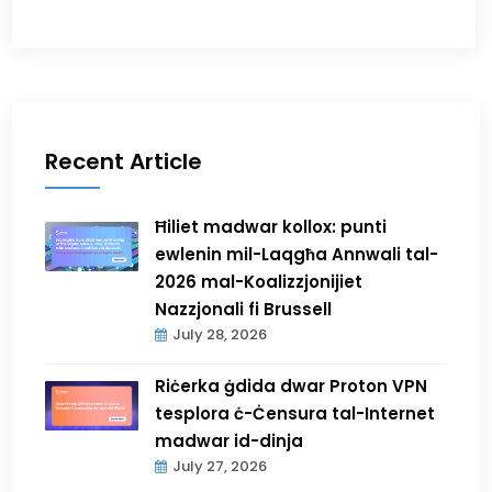
Recent Article
Ħiliet madwar kollox: punti
ewlenin mil-Laqgħa Annwali tal-
2026 mal-Koalizzjonijiet
Nazzjonali fi Brussell
July 28, 2026
Riċerka ġdida dwar Proton VPN
tesplora ċ-Ċensura tal-Internet
madwar id-dinja
July 27, 2026