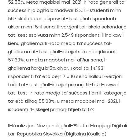
52.55%. Meta mqabbel mal-2021, ir-rata ġenerali ta’ 
suċċess hija ogħla b’madwar 12%. L-istudenti minn 
567 skola pparteċipaw fit-test għal rispondenti 
aktar minn 15-il sena. Il-verżjoni tal-iskola sekondarja 
tat-test ssolvuta minn 2,549 rispondenti li indikaw li 
kienu għalliema. Ir-rata medja ta’ suċċess tal-
għalliema fit-test għall-iskejjel sekondarji kienet 
57.39%, u meta mqabbel mal-aħħar sena, l-
għalliema ħarġu b’5% aħjar. Total ta’ 14,193 
rispondenti ta’ età bejn 7 u 16 sena ħallsu l-verżjoni 
faċli tat-test għall-iskejjel primarji fil-fażi l-ewwel 
tat-test. Ir-rata medja ta’ suċċess f’din il-kategorija 
ta’ età tilħaq 55.03%, u meta mqabbel mal-2021, l-
istudenti fl-iskejjel primarji titjieb b’15%.
Il-Koalizzjoni Nazzjonali għall-Ħiliet u l-Impjiegi Diġitali 
tar-Repubblika Slovakka (Digitalna Koalicia) 