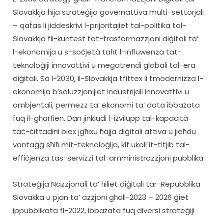
Slovakkja hija strateġija governattiva multi-settorjali 
– qafas li jiddeskrivi l-prijoritajiet tal-politika tal-
Slovakkja fil-kuntest tat-trasformazzjoni diġitali ta’ 
l-ekonomija u s-soċjetà taħt l-influwenza tat-
teknoloġiji innovattivi u megatrendi globali tal-era 
diġitali. Sa l-2030, il-Slovakkja tfittex li tmodernizza l-
ekonomija b’soluzzjonijiet industrijali innovattivi u 
ambjentali, permezz ta’ ekonomi ta’ data ibbażata 
fuq il-għarfien. Dan jinkludi l-iżvilupp tal-kapaċità 
taċ-ċittadini biex jgħixu ħajja diġitali attiva u jieħdu 
vantaġġ sħiħ mit-teknoloġija, kif ukoll it-titjib tal-
effiċjenza tas-servizzi tal-amministrazzjoni pubblika.
Strateġija Nazzjonali ta’ ħiliet diġitali tar-Repubblika 
Slovakka u pjan ta’ azzjoni għall-2023 – 2026 ġiet 
ippubblikata fl-2022, ibbażata fuq diversi strateġiji 