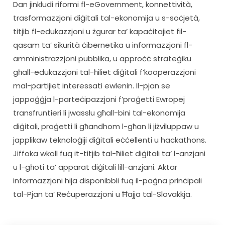
Dan jinkludi riformi fl-eGovernment, konnettività, 
trasformazzjoni diġitali tal-ekonomija u s-soċjetà, 
titjib fl-edukazzjoni u żgurar ta’ kapaċitajiet fil-
qasam ta’ sikurità ċibernetika u informazzjoni fl-
amministrazzjoni pubblika, u approċċ strateġiku 
għall-edukazzjoni tal-ħiliet diġitali f’kooperazzjoni 
mal-partijiet interessati ewlenin. Il-pjan se 
jappoġġja l-parteċipazzjoni f’proġetti Ewropej 
transfruntieri li jwasslu għall-bini tal-ekonomija 
diġitali, proġetti li għandhom l-għan li jiżviluppaw u 
japplikaw teknoloġiji diġitali eċċellenti u hackathons. 
Jiffoka wkoll fuq it-titjib tal-ħiliet diġitali ta’ l-anzjani 
u l-għoti ta’ apparat diġitali lill-anzjani. Aktar 
informazzjoni hija disponibbli fuq il-paġna prinċipali 
tal-Pjan ta’ Reċuperazzjoni u Ħajja tal-Slovakkja.