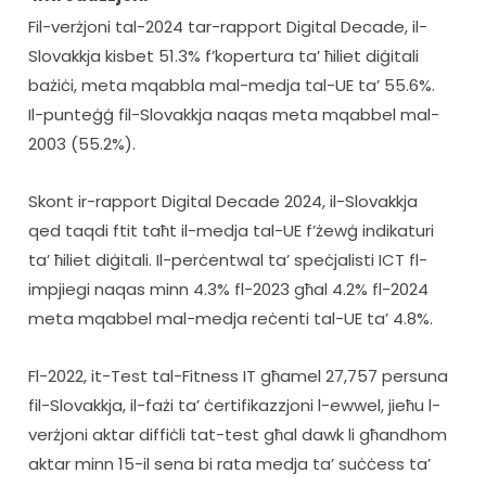
Fil-verżjoni tal-2024 tar-rapport Digital Decade, il-
Slovakkja kisbet 51.3% f’kopertura ta’ ħiliet diġitali 
bażiċi, meta mqabbla mal-medja tal-UE ta’ 55.6%. 
Il-punteġġ fil-Slovakkja naqas meta mqabbel mal-
2003 (55.2%).
Skont ir-rapport Digital Decade 2024, il-Slovakkja 
qed taqdi ftit taħt il-medja tal-UE f’żewġ indikaturi 
ta’ ħiliet diġitali. Il-perċentwal ta’ speċjalisti ICT fl-
impjiegi naqas minn 4.3% fl-2023 għal 4.2% fl-2024 
meta mqabbel mal-medja reċenti tal-UE ta’ 4.8%.
Fl-2022, it-Test tal-Fitness IT għamel 27,757 persuna 
fil-Slovakkja, il-fażi ta’ ċertifikazzjoni l-ewwel, jieħu l-
verżjoni aktar diffiċli tat-test għal dawk li għandhom 
aktar minn 15-il sena bi rata medja ta’ suċċess ta’ 