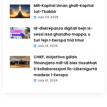
Mill-Kapital Uman għall-Kapital
tat-Tkabbir
July 24, 2026
Id-diskrepanza diġitali bejn is-
sessi issa għandha mappa, u
turi fejn l-Ewropa trid tmur
July 14, 2026
CHIEF, inizjattiva ġdida
ffinanzjata mill-UE biex tissaħħaħ
il-kollaborazzjoni fiċ-ċibersigurtà
madwar l-Ewropa
July 10, 2026