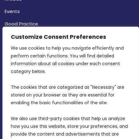
Events
Good Practice
Strategy
Customize Consent Preferences
CONTACT INFO
We use cookies to help you navigate efficiently and 
perform certain functions. You will find detailed 
information about all cookies under each consent 
MDIA, Twenty20 Business Centre, Triq l-
category below.
Intornjatur, Zone 3, Central Business District,
Birkirkara, CBD 3050
The cookies that are categorized as "Necessary" are 
stored on your browser as they are essential for 
(356) 21 828 800
enabling the basic functionalities of the site.
info@mdia.gov.mt
We also use third-party cookies that help us analyze 
Office Hours: 7AM - 4PM
how you use this website, store your preferences, and 
provide the content and advertisements that are 