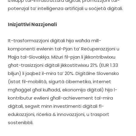
iżvilupp tal-infrastruttura diġitali; promozzjoni tal-
potenzjal ta’ intelliġenza artifiċjali u soċjetà diġitali.
Inizjattivi Nazzjonali
It-trasformazzjoni diġitali hija waħda mill-
komponenti ewlenin tal-Pjan ta’ Reċuperazzjoni u 
Ħajja tal-Slovakkja. Miżuri fil-pjan li jikkontribwixxu 
għat-trasizzjoni diġitali jikkostitwixxu 21% (EUR 1.33 
biljun) li jaqbeż il-mira ta’ 20%. Digitálne Slovensko 
(istat fil-mobilità, sigurtà ċibernetika, internet 
mgħaġġel għal kulħadd, ekonomija diġitali) hija l-
kontributur ewlieni għall-achievement tal-mira 
diġitali, segwit minn investimenti diġitali fl-
edukazzjoni, riċerka & innovazzjoni, u trasport 
sostenibbli.