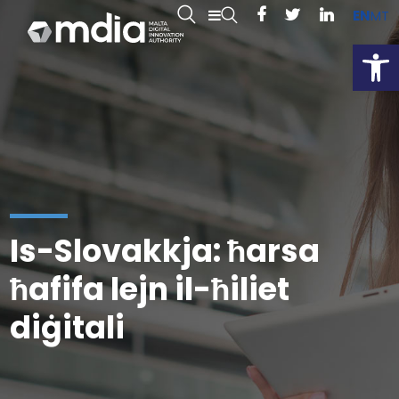
EN
MT
Open
Is-Slovakkja: ħarsa
ħafifa lejn il-ħiliet
diġitali