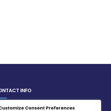
ONTACT INFO
Customize Consent Preferences
MDIA, Twenty20 Business Centre, Triq l-