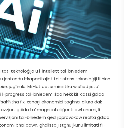
nti tat-teknoloġija u l-intellett tal-bniedem 
jestendu l-kapaċitajiet tal-istess teknoloġiji lil hinn 
iex jagħmlu. Mil-lat deterministiku wieħed jista’ 
i l-progress tal-bniedem iżda hekk kif klassi ġdida 
’saħħitha fix-xenarji ekonomiċi tagħna, allura dak 
razzjoni ġdida ta’ magni intelliġenti awtonomi, li 
rviżjoni tal-bniedem qed jipprovokaw realtà ġdida 
onomi bħal dawn, għalissa jistgħu jkunu limitati fil-