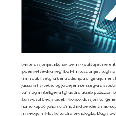
L-interazzjonijiet rikorsivi bejn il-kwalitajiet inere
ippermettewlna negħlbu l-limitazzjonijiet tagħna u 
minn dak li setgħu kienu ddisinjati oriġinarjament b
jassumi li t-teknoloġija dejjem se ssegwi u ssostn
ta’ magni intelliġenti tgħaddi u tikseb pożizzjoni b
ikun wasal biex jinbidel. Il-konsolidazzjoni ta ‘ġene
huma kapaċi jaħdmu b’mod indipendenti mis-supe
mmexxija mil-lat kulturali u teknoloġiku. Magni awt