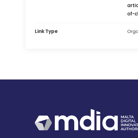
arti
of-
Link Type
Orga