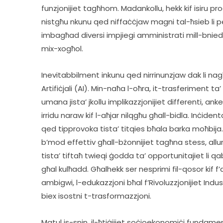
funzjonijiet tagħhom. Madankollu, hekk kif isiru p
nistgħu nkunu qed niffaċċjaw magni tal-ħsieb li per
imbagħad diversi impjiegi amministrati mill-bniedem
mix-xogħol.
Inevitabbilment inkunu qed nirrinunzjaw dak li nag
Artifiċjali (AI). Min-naħa l-oħra, it-trasferiment ta
umana jista’ jkollu implikazzjonijiet differenti, anke
irridu naraw kif l-aħjar nilqgħu għall-bidla. Inċiden
qed tipprovoka tista’ titqies bħala barka moħbija. Jiġ
b’mod effettiv għall-bżonnijiet tagħna stess, allura
tista’ tiftaħ twieqi ġodda ta’ opportunitajiet li qab
għal kulħadd. Għalhekk ser nesprimi fil-qosor kif f’
ambigwi, l-edukazzjoni bħal f’Rivoluzzjonijiet Indu
biex isostni t-trasformazzjoni.
Matul is-snin, il-ħtiġijiet soċjoekonomiċi fundamen