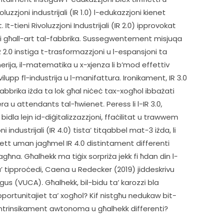
zzjoni industrijali (IR 1.0) l-edukazzjoni kienet 
-tieni Rivoluzzjoni Industrijali (IR 2.0) ipprovokat 
i għall-art tal-fabbrika. Sussegwentement misjuqa 
R 2.0 instiga t-trasformazzjoni u l-espansjoni ta 
inerija, il-matematika u x-xjenza li b’mod effettiv 
vilupp fl-industrija u l-manifattura. Ironikament, IR 3.0 
bbrika iżda ta lok għal niċeċ tax-xogħol ibbażati 
era u attendants tal-ħwienet. Peress li l-IR 3.0, 
idla lejn id-diġitalizzazzjoni, ffaċilitat u trawwem 
i industrijali (IR 4.0) tista’ titqabbel mat-3 iżda, li 
ellett uman jagħmel IR 4.0 distintament differenti 
għna. Għalhekk ma tiġix sorpriża jekk fi ħdan din l-
a’ tipproċedi, Caena u Redecker (2019) jiddeskrivu 
gus (VUCA). Għalhekk, bil-bidu ta’ karozzi bla 
pportunitajiet ta’ xogħol? Kif nistgħu nedukaw bit-
ja intrinsikament awtonoma u għalhekk differenti?