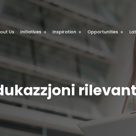
out Us
Initiatives
Inspiration
Opportunities
La
kazzjoni rilevanti 