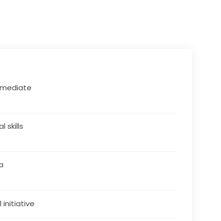
rmediate
al skills
a
 initiative