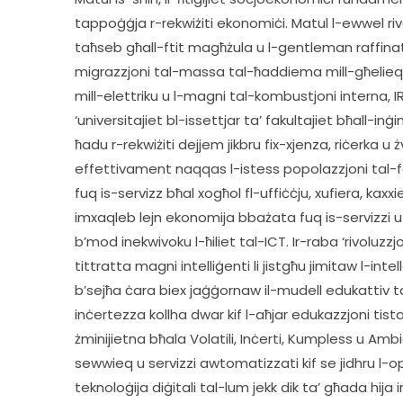
tappoġġja r-rekwiżiti ekonomiċi. Matul l-ewwel rivolu
taħseb għall-ftit magħżula u l-gentleman raffinat. It
migrazzjoni tal-massa tal-ħaddiema mill-għelieq
mill-elettriku u l-magni tal-kombustjoni interna, I
‘universitajiet bl-issettjar ta’ fakultajiet bħall-inġ
ħadu r-rekwiżiti dejjem jikbru fix-xjenza, riċerka u ż
effettivament naqqas l-istess popolazzjoni tal-fa
fuq is-servizz bħal xogħol fl-uffiċċju, xufiera, kaxxi
imxaqleb lejn ekonomija bbażata fuq is-servizzi u b
b’mod inekwivoku l-ħiliet tal-ICT. Ir-raba ‘rivoluzzjon
tittratta magni intelliġenti li jistgħu jimitaw l-int
b’sejħa ċara biex jaġġornaw il-mudell edukattiv ta
inċertezza kollha dwar kif l-aħjar edukazzjoni tist
żminijietna bħala Volatili, Inċerti, Kumpless u Ambi
sewwieq u servizzi awtomatizzati kif se jidhru l-o
teknoloġija diġitali tal-lum jekk dik ta’ għada hi