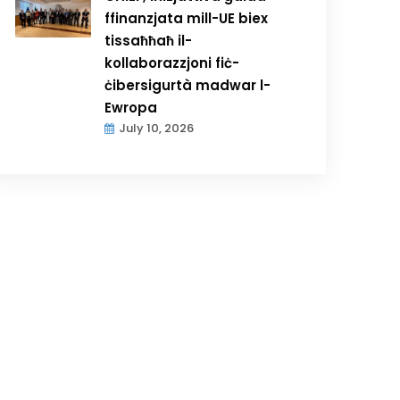
ffinanzjata mill-UE biex
tissaħħaħ il-
kollaborazzjoni fiċ-
ċibersigurtà madwar l-
Ewropa
July 10, 2026