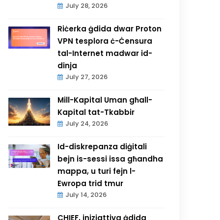
July 28, 2026
Riċerka ġdida dwar Proton
VPN tesplora ċ-Ċensura
tal-Internet madwar id-
dinja
July 27, 2026
Mill-Kapital Uman għall-
Kapital tat-Tkabbir
July 24, 2026
Id-diskrepanza diġitali
bejn is-sessi issa għandha
mappa, u turi fejn l-
Ewropa trid tmur
July 14, 2026
CHIEF, inizjattiva ġdida