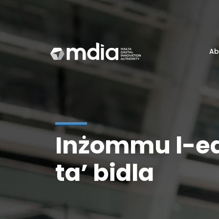
Ab
Inżommu l-edu
ta’ bidla