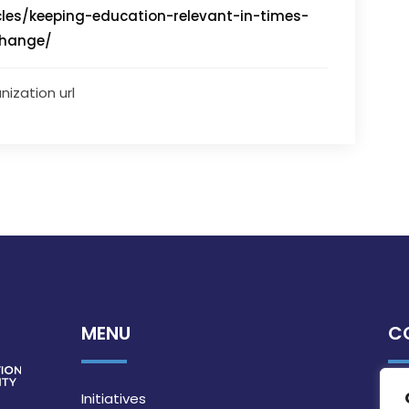
cles/keeping-education-relevant-in-times-
change/
nization url
MENU
C
Initiatives