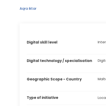
Aqra iktar 
Inte
Digital skill level
Digit
Digital technology / specialisation
Malt
Geographic Scope - Country
Type of initiative
Local