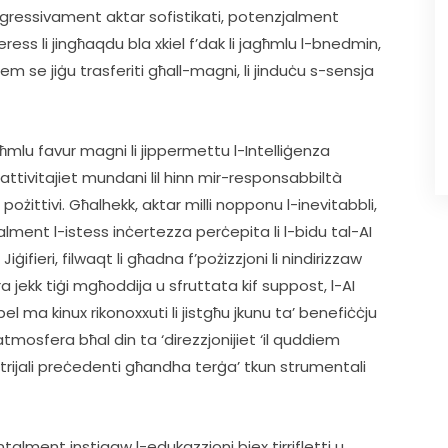
rogressivament aktar sofistikati, potenzjalment 
ess li jingħaqdu bla xkiel f’dak li jagħmlu l-bnedmin, 
 se jiġu trasferiti għall-magni, li jinduċu s-sensja 
ħmlu favur magni li jippermettu l-Intelliġenza 
’ attivitajiet mundani lil hinn mir-responsabbiltà 
 pożittivi. Għalhekk, aktar milli nopponu l-inevitabbli, 
talment l-istess inċertezza perċepita li l-bidu tal-AI 
ifieri, filwaqt li għadna f’pożizzjoni li nindirizzaw 
 jekk tiġi mgħoddija u sfruttata kif suppost, l-AI 
el ma kinux rikonoxxuti li jistgħu jkunu ta’ benefiċċju 
atmosfera bħal din ta ‘direzzjonijiet ‘il quddiem 
strijali preċedenti għandha terġa’ tkun strumentali 
talment instigaw l-edukazzjoni biex tirrifletti u 