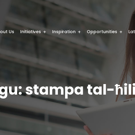
out Us
Initiatives
Inspiration
Opportunities
La
u: stampa tal-ħilie