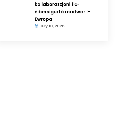
kollaborazzjoni fiċ-
ċibersigurtà madwar l-
Ewropa
July 10, 2026