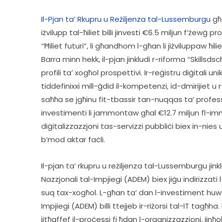
Il-Pjan ta’ Rkupru u Reżiljenza tal-Lussemburgu
 għ
iżvilupp tal-ħiliet billi jinvesti €6.5 miljun f’żewġ pr
“Ħiliet futuri”, li għandhom l-għan li jiżviluppaw ħili
Barra minn hekk, il-pjan jinkludi r-riforma “Skillsds
profili ta’ xogħol prospettivi. Ir-reġistru diġitali un
tiddefinixxi mill-ġdid il-kompetenzi, id-dmirijiet u
saħħa se jgħinu fit-tbassir tan-nuqqas ta’ professjo
investimenti li jammontaw għal €12.7 miljun fl-i
diġitalizzazzjoni tas-servizzi pubbliċi biex in-nies
b’mod aktar faċli.  
Il-pjan ta’ rkupru u reżiljenza tal-Lussemburgu jin
Nazzjonali tal-Impjiegi (ADEM) biex jiġu indirizzati l-i
suq tax-xogħol. L-għan ta’ dan l-investiment huwa l
Impjiegi (ADEM) billi ttejjeb ir-riżorsi tal-IT tagħh
jitħaffef il-proċessi fi ħdan l-organizzazzjoni, jin