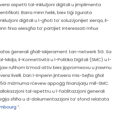
versi aspetti tal-inklużjoni diġitali u jimplimenta 
dentifikati. Barra minn hekk, biex tiġi żgurata 
lużjoni diġitali u l-għoti ta’ soluzzjonijiet xierqa, il-
nn firxa wiesgħa ta’ partijiet interessati mhux 
l-qafas ġenerali għall-iskjerament tan-netwerk 5G. Sa 
l-Midja, il-Konnettività u l-Politika Diġitali (SMC) u l-
enjaw ruħhom b’mod attiv biex jippromwovu u jrawmu 
iversi livelli. Dan l-impenn jintwera mis-Sejħa għal 
etti 5G miżmuma rċevew appoġġ finanzjarju mill-SMC. 
allokazzjoni tal-ispettru u l-faċilitazzjoni ġenerali 
rateġija sħiħa u d-dokumentazzjoni ta’ sfond relatata 
xembourg
 ”.  