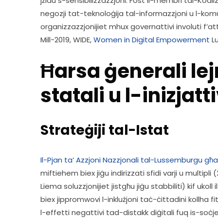
jżidu s-sensibilizzazzjoni. Fost il-membri tal-Koaliz
negozji tat-teknoloġija tal-informazzjoni u l-komu
organizzazzjonijiet mhux governattivi involuti f’attivi
Mill-2019, WIDE, 
Women in Digital Empowerment
 L
Ħarsa ġenerali lejn
statali u l-inizjatt
Strateġiji tal-Istat
Il-Pjan ta’ Azzjoni Nazzjonali tal-Lussemburgu għall-
miftiehem biex jiġu indirizzati sfidi varji u multipli (X
Liema soluzzjonijiet jistgħu jiġu stabbiliti) kif ukoll 
biex jippromwovi l-inklużjoni taċ-ċittadini kollha fi
l-effetti negattivi tad-distakk diġitali fuq is-soċj