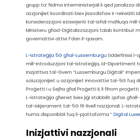
grupp ta’ ħidma interministerjali li qed janalizza di
azzjonijiet koordinati biex jissodisfaw ir-rekwiżiti i
konsiderazzjoni eżawrjenti tal-isfidi maħluqa mill-ink
Ministeru għad-Diġitalizzazzjoni talab kontribut mi
governattivi attivi f’dan il-qasam.  
L-istrateġija 5G għal-Lussemburgu
 tiddefinixxi 
mill-introduzzjoni tal-istrateġija, id-Dipartiment ta
inizjattiva tal-Gvern “Lussemburgu Diġitali” imp
soluzzjonijiet u azzjonijiet innovattivi tal-5G fuq d
Proġetti I u Sejħa għal Proġetti II, li fihom proġ
L-istrateġija għenet biex jiġi stabbilit qafas għall-
tal-iskjerament tal-5G fil-livell nazzjonali. L-ist
huma disponibbli fuq il-pjattaforma “ 
Digital Lu
Inizjattivi nazzjonali