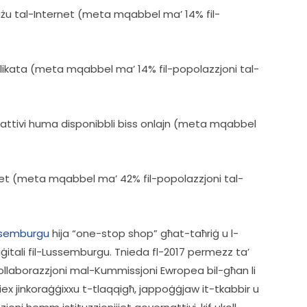
al-użu tal-Internet (meta mqabbel ma’ 14% fil-
umplikata (meta mqabbel ma’ 14% fil-popolazzjoni tal-
rattivi huma disponibbli biss onlajn (meta mqabbel 
net (meta mqabbel ma’ 42% fil-popolazzjoni tal-
Lussemburgu
 hija “one-stop shop” għat-taħriġ u l-
diġitali fil-Lussemburgu. Tnieda fl-2017 permezz ta’ 
b’kollaborazzjoni mal-Kummissjoni Ewropea bil-għan li 
biex jinkoraġġixxu t-tlaqqigħ, jappoġġjaw it-tkabbir u 