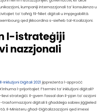
zjoni hemm istituzzjonijiet governattivi, kif ukoll 
nikazzjoni, kumpaniji internazzjonali ta’ konsulenza u 
tajiet ta’ taħriġ fil-ħiliet diġitali u impjegabilità. 
uxembourg qed jikkoordina s-sieħeb tal-Koalizzjoni.  
 l-istrateġiji
ivi nazzjonali
Inklużjoni Diġitali 2021
 jippreżenta l-approċċ 
’inhuma l-prijoritajiet f’termini ta’ inklużjoni diġitali? 
il-lievi strateġiċi. Il-gvern fassal dan il-pjan ta’ azzjoni 
t-trasformazzjoni diġitali li għaddejja sabiex jiġġieled 
età. Il-Ministeru għad-Diġitalizzazzjoni qed imexxi 