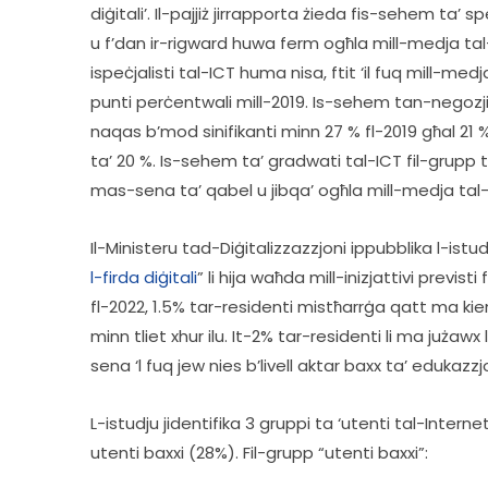
diġitali’. Il-pajjiż jirrapporta żieda fis-sehem ta’ s
u f’dan ir-rigward huwa ferm ogħla mill-medja tal
ispeċjalisti tal-ICT huma nisa, ftit ‘il fuq mill-medja 
punti perċentwali mill-2019. Is-sehem tan-negozji l
naqas b’mod sinifikanti minn 27 % fl-2019 għal 21 
ta’ 20 %. Is-sehem ta’ gradwati tal-ICT fil-grupp
mas-sena ta’ qabel u jibqa’ ogħla mill-medja tal-U
Il-Ministeru tad-Diġitalizzazzjoni ippubblika l-istud
l-firda diġitali
” li hija waħda mill-inizjattivi previsti 
fl-2022, 1.5% tar-residenti mistħarrġa qatt ma kie
minn tliet xhur ilu. It-2% tar-residenti li ma jużawx 
sena ‘l fuq jew nies b’livell aktar baxx ta’ edukazzjo
L-istudju jidentifika 3 gruppi ta ‘utenti tal-Intern
utenti baxxi (28%). Fil-grupp “utenti baxxi”:  