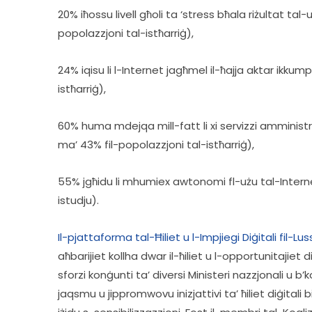
20% iħossu livell għoli ta ‘stress bħala riżultat t
popolazzjoni tal-istħarriġ),  
24% iqisu li l-Internet jagħmel il-ħajja aktar ikk
istħarriġ),  
60% huma mdejqa mill-fatt li xi servizzi amminist
ma’ 43% fil-popolazzjoni tal-istħarriġ),  
55% jgħidu li mhumiex awtonomi fl-użu tal-Inter
istudju).  
Il-pjattaforma tal-Ħiliet u l-Impjiegi Diġitali fil-
aħbarijiet kollha dwar il-ħiliet u l-opportunitajiet 
sforzi konġunti ta’ diversi Ministeri nazzjonali u 
jaqsmu u jippromwovu inizjattivi ta’ ħiliet diġitali 