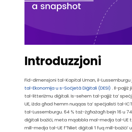
Introduzzjoni
Fid-dimensjoni tal-Kapital Uman, il-Lussemburgu jik
tal-Ekonomija u s-Soċjetà Diġitali (DESI)
 . Il-pajji
tal-litteriżmu diġitali. Is-sehem tal-pajjiż ta’ spe
UE, iżda għad hemm nuqqas ta’ speċjalisti tal-ICT l
tal-Lussemburgu. 64 % taż-żgħażagħ bejn 16 u 74 
diġitali bażiċi, meta mqabbla mal-medja tal-UE ta’
mill-medja tal-UE f”ħiliet diġitali ‘l fuq mill-bażiċi’ 