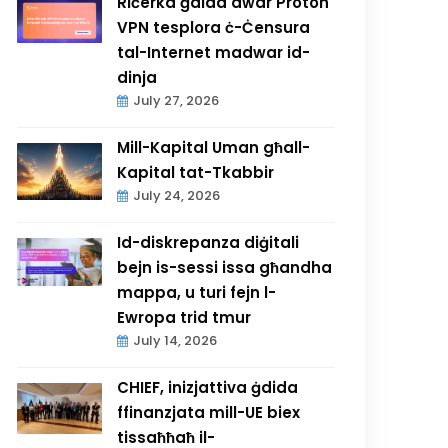
Riċerka ġdida dwar Proton
VPN tesplora ċ-Ċensura
tal-Internet madwar id-
dinja
July 27, 2026
Mill-Kapital Uman għall-
Kapital tat-Tkabbir
July 24, 2026
Id-diskrepanza diġitali
bejn is-sessi issa għandha
mappa, u turi fejn l-
Ewropa trid tmur
July 14, 2026
CHIEF, inizjattiva ġdida
ffinanzjata mill-UE biex
tissaħħaħ il-