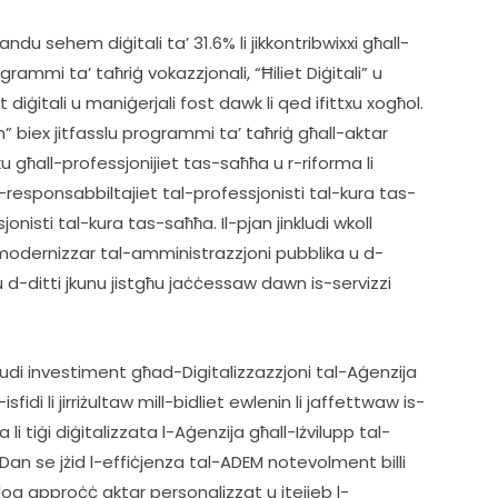
andu sehem diġitali ta’ 31.6% li jikkontribwixxi għall-
ogrammi ta’ taħriġ vokazzjonali, “Ħiliet Diġitali” u 
et diġitali u maniġerjali fost dawk li qed ifittxu xogħol. 
ch” biex jitfasslu programmi ta’ taħriġ għall-aktar 
iku għall-professjonijiet tas-saħħa u r-riforma li 
 r-responsabbiltajiet tal-professjonisti tal-kura tas-
nisti tal-kura tas-saħħa. Il-pjan jinkludi wkoll 
mmodernizzar tal-amministrazzjoni pubblika u d-
 u d-ditti jkunu jistgħu jaċċessaw dawn is-servizzi 
kludi investiment għad-Digitalizzazzjoni tal-Aġenzija 
sfidi li jirriżultaw mill-bidliet ewlenin li jaffettwaw is-
i tiġi diġitalizzata l-Aġenzija għall-Iżvilupp tal-
a. Dan se jżid l-effiċjenza tal-ADEM notevolment billi 
ħoloq approċċ aktar personalizzat u jtejjeb l-