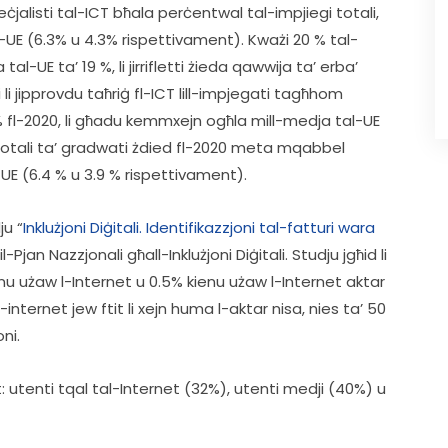
peċjalisti tal-ICT bħala perċentwal tal-impjiegi totali, 
-UE (6.3% u 4.3% rispettivament). Kważi 20 % tal-
tal-UE ta’ 19 %, li jirrifletti żieda qawwija ta’ erba’ 
i jipprovdu taħriġ fl-ICT lill-impjegati tagħhom 
% fl-2020, li għadu kemmxejn ogħla mill-medja tal-UE 
 totali ta’ gradwati żdied fl-2020 meta mqabbel 
E (6.4 % u 3.9 % rispettivament).  
ju “
Inklużjoni Diġitali. Identifikazzjoni tal-fatturi wara 
fil-Pjan Nazzjonali għall-Inklużjoni Diġitali. Studju jgħid li 
nu użaw l-Internet u 0.5% kienu użaw l-Internet aktar 
l-internet jew ftit li xejn huma l-aktar nisa, nies ta’ 50 
ni.  
et: utenti tqal tal-Internet (32%), utenti medji (40%) u 