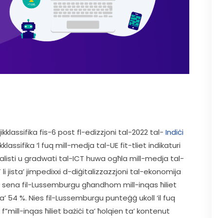
klassifika fis-6 post fl-edizzjoni tal-2022 tal- 
Indiċi 
ż jikklassifika ‘l fuq mill-medja tal-UE fit-tliet indikaturi 
ċjalisti u gradwati tal-ICT huwa ogħla mill-medja tal-
i jista’ jimpedixxi d-diġitalizzazzjoni tal-ekonomija 
sena fil-Lussemburgu għandhom mill-inqas ħiliet 
 54 %. Nies fil-Lussemburgu punteġġ ukoll ‘il fuq 
u f”mill-inqas ħiliet bażiċi ta’ ħolqien ta’ kontenut 