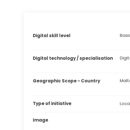
Basi
Digital skill level
Digit
Digital technology / specialisation
Malt
Geographic Scope - Country
Type of initiative
Local
Image