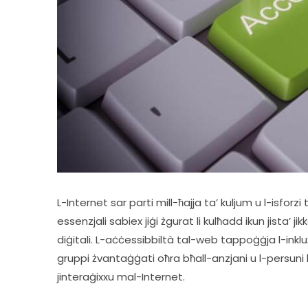
L-Internet sar parti mill-ħajja ta’ kuljum u l-isforzi
essenzjali sabiex jiġi żgurat li kulħadd ikun jista’ j
diġitali. L-aċċessibbiltà tal-web tappoġġja l-inklużjo
gruppi żvantaġġati oħra bħall-anzjani u l-persuni b’
jinteraġixxu mal-Internet.