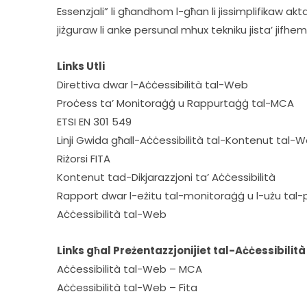
Essenzjali” li għandhom l-għan li jissimplifikaw aktar
jiżguraw li anke persunal mhux tekniku jista’ jifhe
Links Utli
Direttiva dwar l-Aċċessibilità tal-Web
Proċess ta’ Monitoraġġ u Rappurtaġġ tal-MCA
ETSI EN 301 549
Linji Gwida għall-Aċċessibilità tal-Kontenut tal
Riżorsi FITA
Kontenut tad-Dikjarazzjoni ta’ Aċċessibilità
Rapport dwar l-eżitu tal-monitoraġġ u l-użu tal-p
Aċċessibilità tal-Web
Links għal Preżentazzjonijiet tal-Aċċessibili
Aċċessibilità tal-Web – MCA
Aċċessibilità tal-Web – Fita