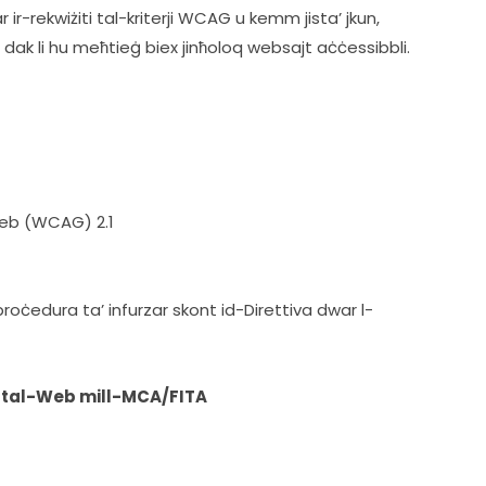
 ir-rekwiżiti tal-kriterji WCAG u kemm jista’ jkun, 
m dak li hu meħtieġ biex jinħoloq websajt aċċessibbli.
-Web (WCAG) 2.1
roċedura ta’ infurzar skont id-Direttiva dwar l-
tà tal-Web mill-MCA/FITA