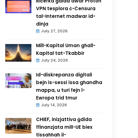
Riċerka ġdida dwar Proton
VPN tesplora ċ-Ċensura
tal-Internet madwar id-
dinja
July 27, 2026
Mill-Kapital Uman għall-
Kapital tat-Tkabbir
July 24, 2026
Id-diskrepanza diġitali
bejn is-sessi issa għandha
mappa, u turi fejn l-
Ewropa trid tmur
July 14, 2026
CHIEF, inizjattiva ġdida
ffinanzjata mill-UE biex
tissaħħaħ il-