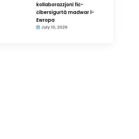
kollaborazzjoni fiċ-
ċibersigurtà madwar l-
Ewropa
July 10, 2026