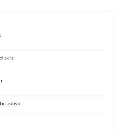
c
al skills
a
 initiative