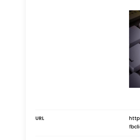
URL
http
fbc