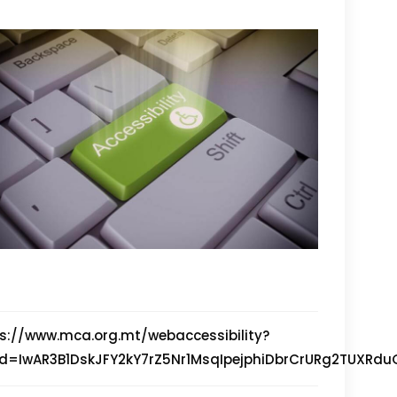
s://www.mca.org.mt/webaccessibility?
lid=IwAR3B1DskJFY2kY7rZ5Nr1MsqIpejphiDbrCrURg2TUXR