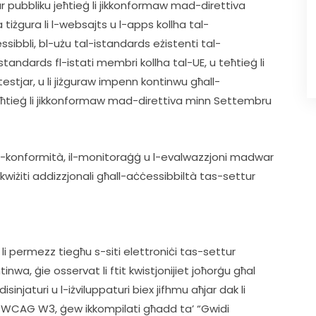
 pubbliku jeħtieġ li jikkonformaw mad-direttiva 
tiżgura li l-websajts u l-apps kollha tal-
sibbli, bl-użu tal-istandards eżistenti tal-
tandards fl-istati membri kollha tal-UE, u teħtieġ li 
estjar, u li jiżguraw impenn kontinwu għall-
jeħtieġ li jikkonformaw mad-direttiva minn Settembru 
l-konformità, il-monitoraġġ u l-evalwazzjoni madwar 
kwiżiti addizzjonali għall-aċċessibbiltà tas-settur 
 permezz tiegħu s-siti elettroniċi tas-settur 
nwa, ġie osservat li ftit kwistjonijiet joħorġu għal 
sinjaturi u l-iżviluppaturi biex jifhmu aħjar dak li 
i WCAG W3, ġew ikkompilati għadd ta’ “Gwidi 