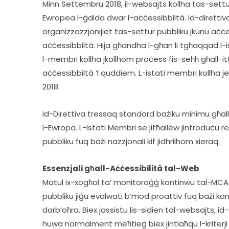
Minn Settembru 2018, il-websajts kollha tas-settur
Ewropea l-ġdida dwar l-aċċessibbiltà. Id-direttiva 
organizzazzjonijiet tas-settur pubbliku jkunu aċċes
aċċessibbiltà. Hija għandha l-għan li tgħaqqad l-is
l-membri kollha jkollhom proċess fis-seħħ għall-itt
aċċessibbiltà ‘l quddiem. L-istati membri kollha 
2018.
Id-Direttiva tressaq standard bażiku minimu għal
l-Ewropa. L-Istati Membri se jitħallew jintroduċu re
pubbliku fuq bażi nazzjonali kif jidhrilhom xieraq.
Essenzjali għall-Aċċessibilità tal-Web
Matul ix-xogħol ta’ monitoraġġ kontinwu tal-MCA li
pubbliku jiġu evalwati b’mod proattiv fuq bażi konti
darb’oħra. Biex jassistu lis-sidien tal-websajts, id-di
huwa normalment meħtieġ biex jintlaħqu l-kriterj