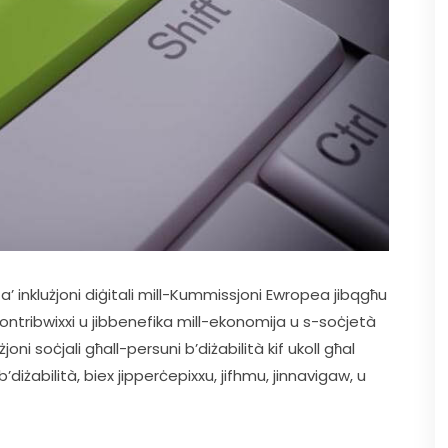
 ta’ inklużjoni diġitali mill-Kummissjoni Ewropea jibqgħu 
ikkontribwixxi u jibbenefika mill-ekonomija u s-soċjetà 
ni soċjali għall-persuni b’diżabilità kif ukoll għal 
diżabilità, biex jipperċepixxu, jifhmu, jinnavigaw, u 