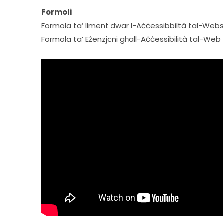
Formoli
Formola ta’ Ilment dwar l-Aċċessibbiltà tal-Websa
Formola ta’ Eżenzjoni għall-Aċċessibilità tal-Web