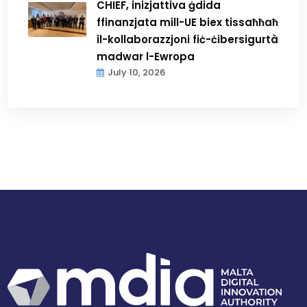
CHIEF, inizjattiva ġdida
ffinanzjata mill-UE biex tissaħħaħ
il-kollaborazzjoni fiċ-ċibersigurtà
madwar l-Ewropa
July 10, 2026