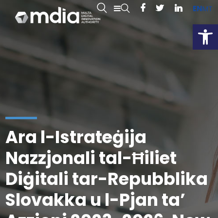
EN
MT
Open
Ara l-Istrateġija
Nazzjonali tal-Ħiliet
Diġitali tar-Repubblika
Slovakka u l-Pjan ta’