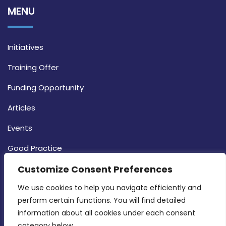
MENU
Initiatives
Training Offer
Funding Opportunity
Articles
Events
Good Practice
Strategy
Customize Consent Preferences
CONTACT INFO
We use cookies to help you navigate efficiently and 
perform certain functions. You will find detailed 
information about all cookies under each consent 
MDIA, Twenty20 Business Centre, Triq l-
category below.