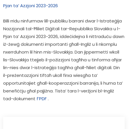
Pjan ta’ Azzjoni 2023-2026
Billi rridu ninfurmaw lill-pubbliku barrani dwar l-Istrateġija 
Nazzjonali tal-Ħiliet Diġitali tar-Repubblika Slovakka u l-
Pjan ta’ Azzjoni 2023-2026, iddeċidejna li nittraduċu dawn 
iż-żewġ dokumenti importanti għall-Ingliż u li nkomplu 
nxerrduhom lil hinn mis-Slovakkja. Dan jippermetti wkoll 
lis-Slovakkja ttejjeb il-pożizzjoni tagħha u tinforma aħjar 
lin-nies dwar l-istrateġija tagħha għall-ħiliet diġitali. Din 
il-preżentazzjoni tiftaħ ukoll firxa wiesgħa ta’ 
opportunitajiet għall-kooperazzjoni barranija, li huma ta’ 
benefiċċju għal pajjiżna. Tista’ tara l-verżjoni bl-Ingliż 
tad-dokument 
f’PDF
 .