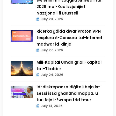
ewlenin mil-Laqgħa Annwali tal-
2026 mal-Koalizzjonijiet
Nazzjonali fi Brussell
July 28, 2026
Riċerka ġdida dwar Proton VPN
tesplora ċ-Ċensura tal-Internet
madwar id-dinja
July 27, 2026
Mill-Kapital Uman għall-Kapital
tat-Tkabbir
July 24, 2026
Id-diskrepanza diġitali bejn is-
sessi issa għandha mappa, u
turi fejn l-Ewropa trid tmur
July 14, 2026