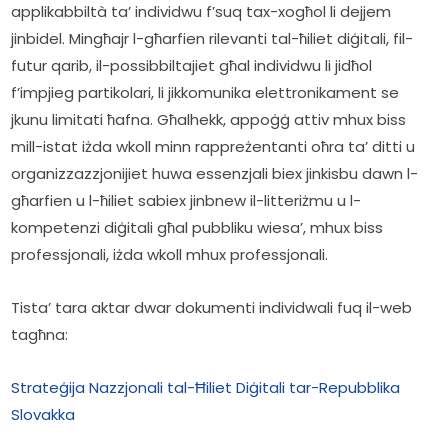
applikabbiltà ta’ individwu f’suq tax-xogħol li dejjem 
jinbidel. Mingħajr l-għarfien rilevanti tal-ħiliet diġitali, fil-
futur qarib, il-possibbiltajiet għal individwu li jidħol 
f’impjieg partikolari, li jikkomunika elettronikament se 
jkunu limitati ħafna. Għalhekk, appoġġ attiv mhux biss 
mill-istat iżda wkoll minn rappreżentanti oħra ta’ ditti u 
organizzazzjonijiet huwa essenzjali biex jinkisbu dawn l-
għarfien u l-ħiliet sabiex jinbnew il-litteriżmu u l-
kompetenzi diġitali għal pubbliku wiesa’, mhux biss 
professjonali, iżda wkoll mhux professjonali.
Tista’ tara aktar dwar dokumenti individwali fuq il-web 
tagħna:
Strateġija Nazzjonali tal-Ħiliet Diġitali tar-Repubblika 
Slovakka