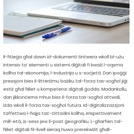
Il-ħtieġa għal dawn id-dokumenti tintwera wkoll bl-użu 
intensiv ta’ elementi u sistemi diġitali fi kważi l-oqsma 
kollha tal-ekonomija, l-industrija u s-soċjetà. Dan ipoġġi 
pressjoni biex il-litteriżmu bażiku tal-forza tax-xogħol jiġi 
estiż għal ħiliet u kompetenzi diġitali ġodda. Madankollu, 
dan jikkonċerna mhux biss il-forza tax-xogħol attwali, 
iżda wkoll il-forza tax-xogħol futura. Id-diġitalizzazzjoni 
taffettwa l-ħajja taċ-ċittadini kollha, irrispettivament 
mill-età, is-sess jew il-post ġeografiku. L-għarfien tal-
ħiliet diġitali fil-livell xieraq huwa prerekwiżit għall-